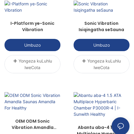
ukukhuthaza ukuphilisa, nokubuyisela
imisebenzi.
I-Platform ye-Sonic
Sonic Vibration
Vibration
Isiqingatha seSauna
Umbuzo
Umbuzo
Yongeza kuLuhlu
Yongeza kuLuhlu
lweCota
lweCota
OEM ODM Sonic
Vibration Amandla
Abantu aba-4 1.5 ATA
Saunas Amandla For
Multiplace Hyperbaric