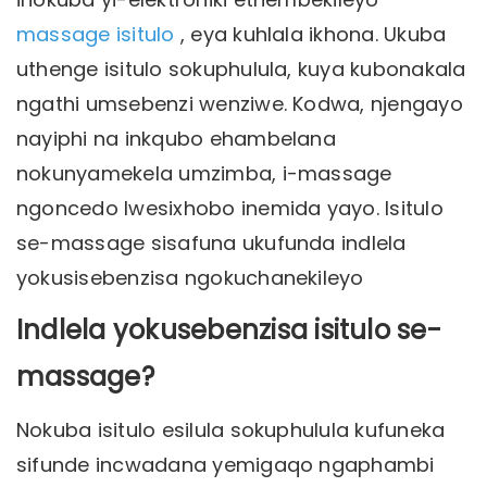
massage isitulo
, eya kuhlala ikhona. Ukuba
uthenge isitulo sokuphulula, kuya kubonakala
ngathi umsebenzi wenziwe. Kodwa, njengayo
nayiphi na inkqubo ehambelana
nokunyamekela umzimba, i-massage
ngoncedo lwesixhobo inemida yayo. Isitulo
se-massage sisafuna ukufunda indlela
yokusisebenzisa ngokuchanekileyo
Indlela yokusebenzisa isitulo se-
massage?
Nokuba isitulo esilula sokuphulula kufuneka
sifunde incwadana yemigaqo ngaphambi