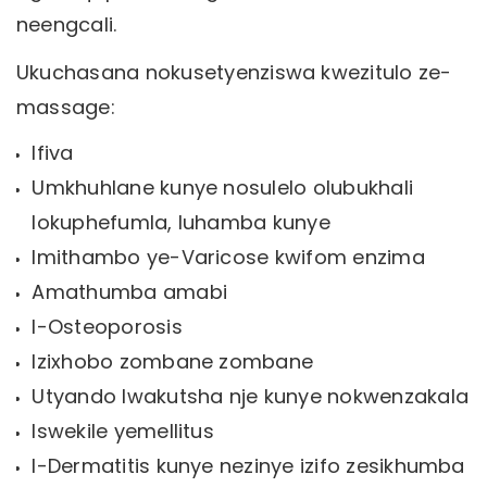
neengcali.
Ukuchasana nokusetyenziswa kwezitulo ze-
massage:
Ifiva
Umkhuhlane kunye nosulelo olubukhali
lokuphefumla, luhamba kunye
Imithambo ye-Varicose kwifom enzima
Amathumba amabi
I-Osteoporosis
Izixhobo zombane zombane
Utyando lwakutsha nje kunye nokwenzakala
Iswekile yemellitus
I-Dermatitis kunye nezinye izifo zesikhumba