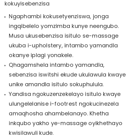
kokuyisebenzisa
Ngaphambi kokusetyenziswa, jonga
ingqibelelo yomzimba kunye neengubo.
Musa ukusebenzisa isitulo se-massage
ukuba i-upholstery, intambo yamandla
okanye iplagi yonakele.
Qhagamshela intambo yamandla,
sebenzisa iswitshi ekude ukulawula kwaye
unike amandla isitulo sokuphulula.
Yandisa ngokuzenzekelayo isitulo kwaye
ulungelelanise i-footrest ngokucinezela
amaqhosha ahambelanayo. Khetha
inkqubo yakho ye-massage oyikhethayo
kwisilawuli kude.