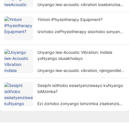
Unyango lwe-acoustic vibration lusebenzisa
amaza omoya kunye ne-amplitudes ethile
ukunyanga umzimba womntu ngendlela
Yintoni iPhysiotherapy Equipment?
engangeneleliyo, kwaye isetyenziswa
ngokubanzi kwiinkalo ezahlukeneyo
Izixhobo zePhysiotherapy sisixhobo sonyango
zokubuyisela kwisimo sangaphambili.
esenza unyango olusekelwe kwimigaqo
yomzimba. Inceda izigulana zithomalalise
iimpawu kunye nokubuyisela imisebenzi
Unyango lwe-Acoustic Vibration: Indlela
yomzimba ngendlela engabonakaliyo.
yoNyango olusakhulayo
Unyango lwe-acoustic vibration, njengendlela
yonyango eyodwa nethembisayo, ngokuthe
ngcembe lutsala umdla wabantu.
Sesiphi isiXhobo esisetyenziswayo kuNyango
loMzimba?
Ezi zixhobo zonyango lomzimba zisebenzisa
izinto ezibonakalayo ezinjengombane,
ukukhanya, ubushushu, imagnethi, njl.
ukunyanga izigulane ngeendlela zenzululwazi
ukufezekisa injongo yokunciphisa intlungu,