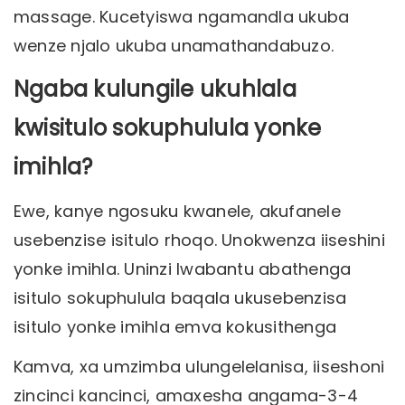
massage. Kucetyiswa ngamandla ukuba
wenze njalo ukuba unamathandabuzo.
Ngaba kulungile ukuhlala
kwisitulo sokuphulula yonke
imihla?
Ewe, kanye ngosuku kwanele, akufanele
usebenzise isitulo rhoqo. Unokwenza iiseshini
yonke imihla. Uninzi lwabantu abathenga
isitulo sokuphulula baqala ukusebenzisa
isitulo yonke imihla emva kokusithenga
Kamva, xa umzimba ulungelelanisa, iiseshoni
zincinci kancinci, amaxesha angama-3-4