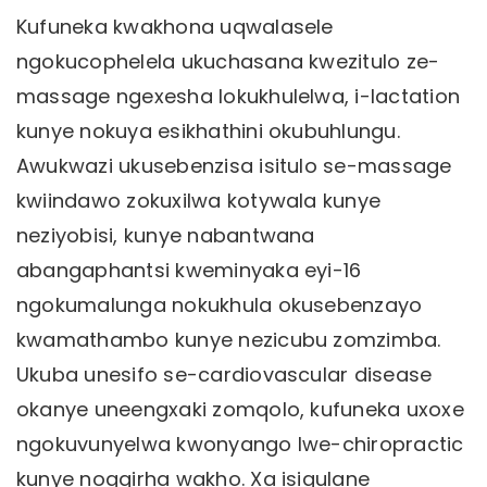
Kufuneka kwakhona uqwalasele
ngokucophelela ukuchasana kwezitulo ze-
massage ngexesha lokukhulelwa, i-lactation
kunye nokuya esikhathini okubuhlungu.
Awukwazi ukusebenzisa isitulo se-massage
kwiindawo zokuxilwa kotywala kunye
neziyobisi, kunye nabantwana
abangaphantsi kweminyaka eyi-16
ngokumalunga nokukhula okusebenzayo
kwamathambo kunye nezicubu zomzimba.
Ukuba unesifo se-cardiovascular disease
okanye uneengxaki zomqolo, kufuneka uxoxe
ngokuvunyelwa kwonyango lwe-chiropractic
kunye nogqirha wakho. Xa isigulane