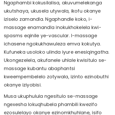
Ngaphambi kokusilalisa, akuvumelekanga
ukutshaya, ukusela utywala, ikofu okanye
iziselo zamandla. Ngaphandle koko, i-
massage enamandla inokukhokelela kwi-
spasms eqinile ye-vascular. I-massage
ichasene ngokukhawuleza emva kokutya.
Kufuneka usoloko ulinda iyure enesiqingatha.
Ukongezelela, akufanele uhlale kwisitulo se-
massage kubantu abaphantsi
kweempembelelo zotywala, izinto ezinobuthi
okanye iziyobisi.
Musa ukuphulula ngesitulo se-massage
ngexesha lokuqhubela phambili kwezifo
ezosulelayo okanye ezinomkhuhlane, isifo