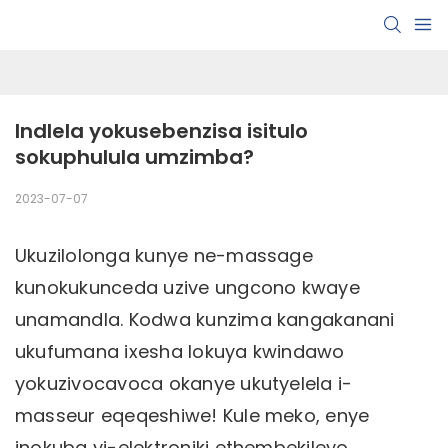
Indlela yokusebenzisa isitulo 
sokuphulula umzimba?
2023-07-07
Ukuzilolonga kunye ne-massage
kunokukunceda uzive ungcono kwaye
unamandla. Kodwa kunzima kangakanani
ukufumana ixesha lokuya kwindawo
yokuzivocavoca okanye ukutyelela i-
masseur eqeqeshiwe! Kule meko, enye
inokuba yi-elektroniki ethembekileyo