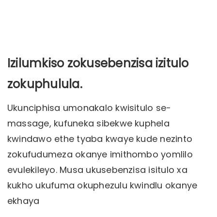
Izilumkiso zokusebenzisa izitulo
zokuphulula.
Ukunciphisa umonakalo kwisitulo se-
massage, kufuneka sibekwe kuphela
kwindawo ethe tyaba kwaye kude nezinto
zokufudumeza okanye imithombo yomlilo
evulekileyo. Musa ukusebenzisa isitulo xa
kukho ukufuma okuphezulu kwindlu okanye
ekhaya