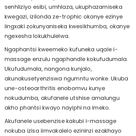
senhliziyo esibi, umhlaza, ukuphazamiseka
kwegazi, izilonda ze-trophic okanye ezinye
iingxaki zokunyaniseka kwesikhumba, okanye
ngexesha lokukhulelwa.
Ngaphantsi kweemeko kufuneka uqale i-
massage enzulu ngaphandle kokufudumala.
Ukufudumala, nangona kunjalo,
akunakusetyenziswa ngumntu wonke. Ukuba
une-osteoarthritis enobomvu kunye
nokudumba, akufanele utshise amalungu
akho phantsi kwayo nayiphi na imeko.
Akufanele usebenzise kakubi i-massage
nokuba izisa iimvakalelo ezininzi ezakhayo