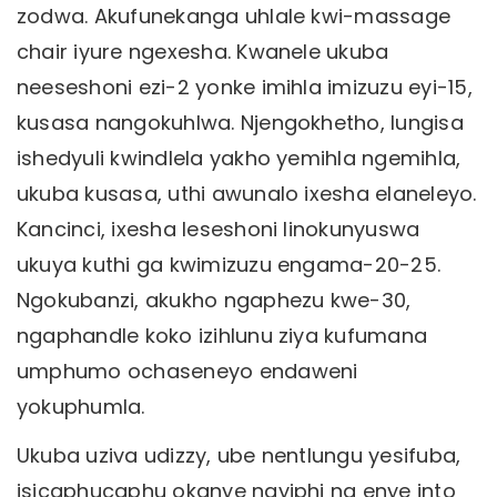
zodwa. Akufunekanga uhlale kwi-massage
chair iyure ngexesha. Kwanele ukuba
neeseshoni ezi-2 yonke imihla imizuzu eyi-15,
kusasa nangokuhlwa. Njengokhetho, lungisa
ishedyuli kwindlela yakho yemihla ngemihla,
ukuba kusasa, uthi awunalo ixesha elaneleyo.
Kancinci, ixesha leseshoni linokunyuswa
ukuya kuthi ga kwimizuzu engama-20-25.
Ngokubanzi, akukho ngaphezu kwe-30,
ngaphandle koko izihlunu ziya kufumana
umphumo ochaseneyo endaweni
yokuphumla.
Ukuba uziva udizzy, ube nentlungu yesifuba,
isicaphucaphu okanye nayiphi na enye into