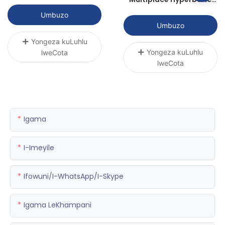
Healthy
Chamber P3000R-4 | I-
Umbuzo
Sunwith Healthy
Umbuzo
Yongeza kuLuhlu
Yongeza kuLuhlu
lweCota
lweCota
Igama
I-Imeyile
Ifowuni/i-WhatsApp/i-Skype
Igama LeKhampani