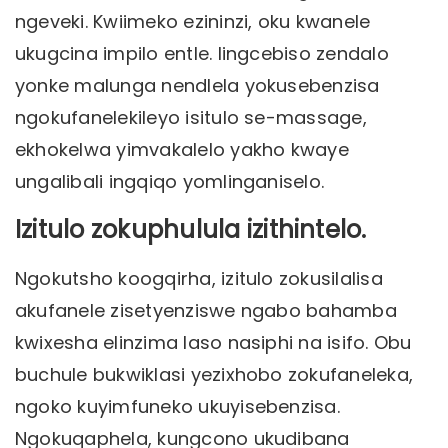
ngeveki. Kwiimeko ezininzi, oku kwanele
ukugcina impilo entle. Iingcebiso zendalo
yonke malunga nendlela yokusebenzisa
ngokufanelekileyo isitulo se-massage,
ekhokelwa yimvakalelo yakho kwaye
ungalibali ingqiqo yomlinganiselo.
Izitulo zokuphulula izithintelo.
Ngokutsho koogqirha, izitulo zokusilalisa
akufanele zisetyenziswe ngabo bahamba
kwixesha elinzima laso nasiphi na isifo. Obu
buchule bukwiklasi yezixhobo zokufaneleka,
ngoko kuyimfuneko ukuyisebenzisa.
Ngokuqaphela, kungcono ukudibana