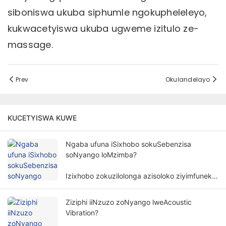
siboniswa ukuba siphumle ngokupheleleyo,
kukwacetyiswa ukuba ugweme izitulo ze-
massage.
Prev
Okulandelayo
KUCETYISWA KUWE
Ngaba ufuna iSixhobo sokuSebenzisa
soNyango loMzimba?
Izixhobo zokuzilolonga azisoloko ziyimfuneko
kunyango lomzimba. Isidingo sezixhobo
zokuzilolonga kunyango lomzimba
Ziziphi iiNzuzo zoNyango lweAcoustic
lubandakanya izinto ezininzi kunye
Vibration?
nemilinganiselo.