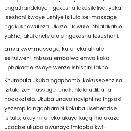
engathandekiyo ngexesha lokusilalisa, yeka
iseshoni kwaye ushiye isitulo se-massage
ngokukhawuleza. Ukuze ulawule inhlalakahle
yakho, akufanele ulale ngexesha leseshoni.
Emva kwe-massage, kufuneka uhlale
esitulweni imizuzu embalwa emva koko
uphakame kwaye wenze ishishini lakho.
Khumbula ukuba ngaphambi kokusebenzisa
izitulo ze-massage, unokuhlala udibana
nodokotela. Ukuba unayo nayiphi na ingxaki
yezempilo ngaphambi kokuba usebenzise
isitulo, akuyimfuneko ukuya kugqirha ukuze
ucacise ukuba awunayo imiqobo kwi-