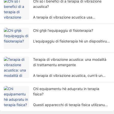
Chì sò i benefici di a terapia di vibrazione
implica parechji fatturi è dimensioni.
acustica?
A terapia di vibrazione acustica usa
frequenze è amplitude di l'onda di sonu
specifichi per trattà u corpu umanu in una
Chì ghjè l'equipaggiu di fisioterapia?
manera non invasiva, è hè largamente usata in
diversi campi di riabilitazione.
L'equipaggiu di fisioterapia hè un dispositivu
medicale chì esegue u trattamentu basatu
annantu à i principii fisici. Aiuta i pazienti à
alleviare i sintomi è à restaurà e funzioni di u
Terapia di vibrazione acustica: una modalità
corpu in modu non invasivu.
di trattamentu emergente
A terapia di vibrazione acustica, cum'è un
metudu di trattamentu unicu è promettente,
attrae gradualmente l'attenzione di e persone.
Chì equipamentu hè adupratu in terapia
fisica?
Questi apparecchi di terapia fisica utilizanu
fatturi fisichi cum'è l'electricità, a luce, u