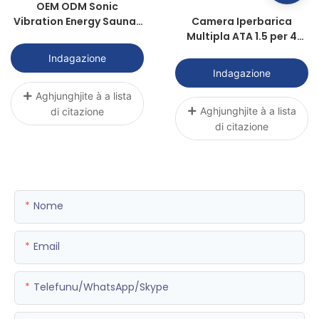
OEM ODM Sonic
Vibration Energy Saunas
Camera Iperbarica
Power For Healthy
Multipla ATA 1.5 per 4
Persone P3000R-4 |
Indagazione
Sunwith Healthy
Indagazione
Aghjunghjite à a lista
Aghjunghjite à a lista
di citazione
di citazione
Nome
Email
Telefunu/WhatsApp/Skype