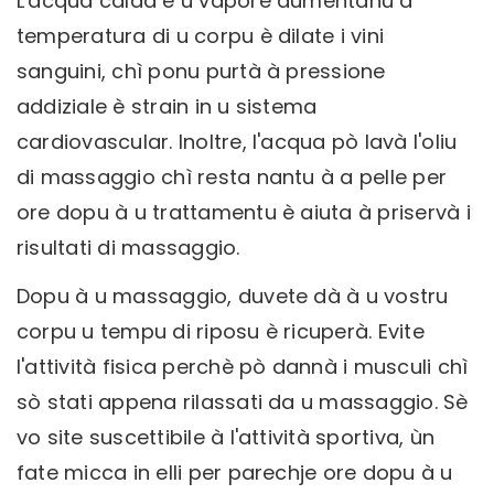
L'acqua calda è u vapore aumentanu a
temperatura di u corpu è dilate i vini
sanguini, chì ponu purtà à pressione
addiziale è strain in u sistema
cardiovascular. Inoltre, l'acqua pò lavà l'oliu
di massaggio chì resta nantu à a pelle per
ore dopu à u trattamentu è aiuta à priservà i
risultati di massaggio.
Dopu à u massaggio, duvete dà à u vostru
corpu u tempu di riposu è ricuperà. Evite
l'attività fisica perchè pò dannà i musculi chì
sò stati appena rilassati da u massaggio. Sè
vo site suscettibile à l'attività sportiva, ùn
fate micca in elli per parechje ore dopu à u