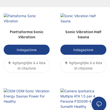
calore, u magnetismu, etc. per trattà i pazienti
per mezu di metudi scientifichi per ottene u
scopu di alleviare u dolore, prumove a
guariscenza è ristabilisce e funzioni.
Piattaforma Sonic
Sonic Vibration Half
Vibration
Sauna
Indagazione
Indagazione
Aghjunghjite à a lista
Aghjunghjite à a lista
di citazione
di citazione