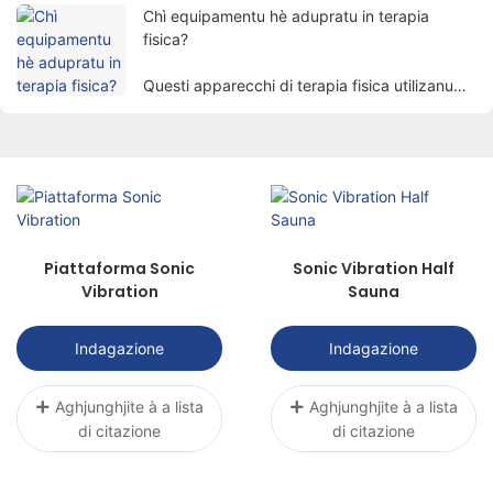
attrae gradualmente l'attenzione di e persone.
Chì equipamentu hè adupratu in terapia
fisica?
Questi apparecchi di terapia fisica utilizanu
fatturi fisichi cum'è l'electricità, a luce, u
calore, u magnetismu, etc. per trattà i pazienti
per mezu di metudi scientifichi per ottene u
scopu di alleviare u dolore, prumove a
guariscenza è ristabilisce e funzioni.
Piattaforma Sonic
Sonic Vibration Half
Vibration
Sauna
Indagazione
Indagazione
Aghjunghjite à a lista
Aghjunghjite à a lista
di citazione
di citazione