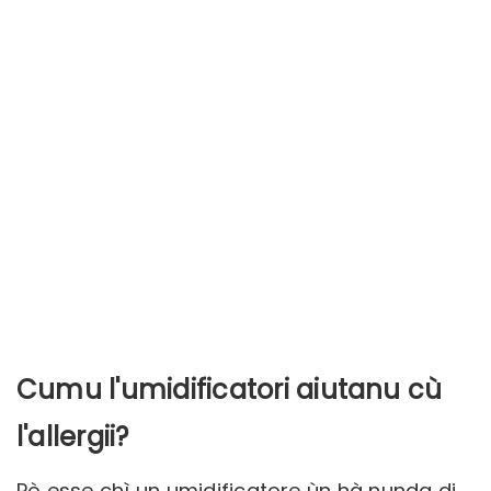
Cumu l'umidificatori aiutanu cù
l'allergii?
Pò esse chì un umidificatore ùn hà nunda di