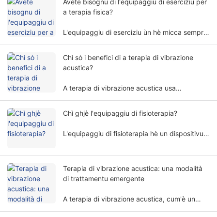
Avete bisognu di l'equipaggiu di eserciziu per
a terapia fisica?
L'equipaggiu di eserciziu ùn hè micca sempre
necessariu per a terapia fisica. A necessità di
l'equipaggiu di eserciziu per a terapia fisica
Chì sò i benefici di a terapia di vibrazione
implica parechji fatturi è dimensioni.
acustica?
A terapia di vibrazione acustica usa
frequenze è amplitude di l'onda di sonu
specifichi per trattà u corpu umanu in una
Chì ghjè l'equipaggiu di fisioterapia?
manera non invasiva, è hè largamente usata in
diversi campi di riabilitazione.
L'equipaggiu di fisioterapia hè un dispositivu
medicale chì esegue u trattamentu basatu
annantu à i principii fisici. Aiuta i pazienti à
alleviare i sintomi è à restaurà e funzioni di u
Terapia di vibrazione acustica: una modalità
corpu in modu non invasivu.
di trattamentu emergente
A terapia di vibrazione acustica, cum'è un
metudu di trattamentu unicu è promettente,