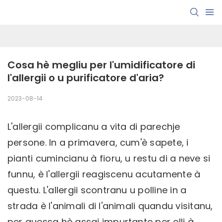
Cosa hè megliu per l'umidificatore di 
l'allergii o u purificatore d'aria?
2023-08-14
L'allergii complicanu a vita di parechje
persone. In a primavera, cum'è sapete, i
pianti cumincianu à fioru, u restu di a neve si
funnu, è l'allergii reagiscenu acutamente à
questu. L'allergii scontranu u polline in a
strada è l'animali di l'animali quandu visitanu,
per quessa hè assai impurtante per elli à