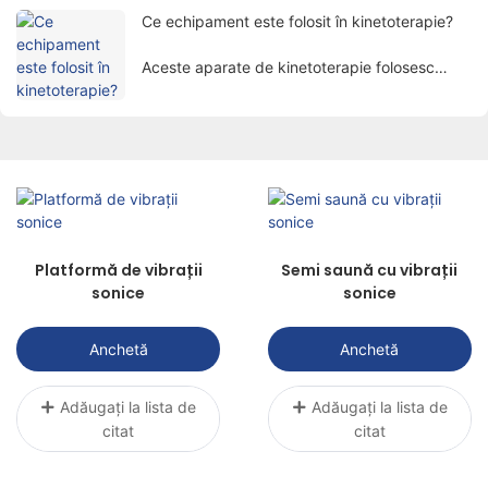
treptat atenția oamenilor.
Ce echipament este folosit în kinetoterapie?
Aceste aparate de kinetoterapie folosesc
factori fizici precum electricitatea, lumina,
căldura, magnetismul etc. pentru a trata
pacienții prin metode științifice pentru a
atinge scopul de a calma durerea, de a
promova vindecarea și de a restabili funcțiile.
Platformă de vibrații
Semi saună cu vibrații
sonice
sonice
Anchetă
Anchetă
Adăugați la lista de
Adăugați la lista de
citat
citat