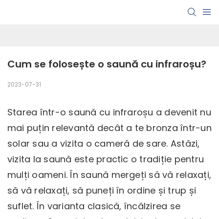
Cum se folosește o saună cu infraroșu?
2023-07-31
Starea într-o saună cu infraroșu a devenit nu
mai puțin relevantă decât a te bronza într-un
solar sau a vizita o cameră de sare. Astăzi,
vizita la saună este practic o tradiție pentru
mulți oameni. În saună mergeți să vă relaxați,
să vă relaxați, să puneți în ordine și trup și
suflet. În varianta clasică, încălzirea se