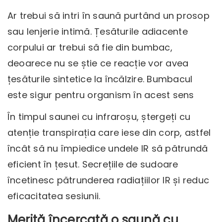
Ar trebui să intri în saună purtând un prosop
sau lenjerie intimă. Țesăturile adiacente
corpului ar trebui să fie din bumbac,
deoarece nu se știe ce reacție vor avea
țesăturile sintetice la încălzire. Bumbacul
este sigur pentru organism în acest sens
În timpul saunei cu infraroșu, ștergeți cu
atenție transpirația care iese din corp, astfel
încât să nu împiedice undele IR să pătrundă
eficient în țesut. Secrețiile de sudoare
încetinesc pătrunderea radiațiilor IR și reduc
eficacitatea sesiunii.
Merită încercată o saună cu