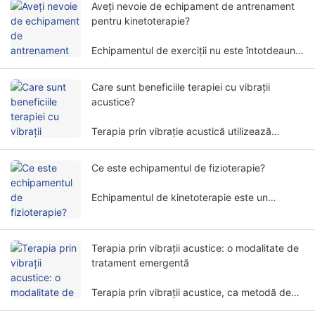
Aveți nevoie de echipament de antrenament
pentru kinetoterapie?
Echipamentul de exerciții nu este întotdeauna
necesar pentru kinetoterapie. Nevoia de
echipament de exerciții pentru kinetoterapie
Care sunt beneficiile terapiei cu vibrații
implică factori și dimensiuni multiple.
acustice?
Terapia prin vibrație acustică utilizează
frecvențe și amplitudini specifice undelor
sonore pentru a trata corpul uman într-un mod
Ce este echipamentul de fizioterapie?
neinvaziv și este utilizată pe scară largă în
diverse domenii de reabilitare.
Echipamentul de kinetoterapie este un
dispozitiv medical care efectuează tratament
pe baza principiilor fizice. Ajută pacienții să
amelioreze simptomele și să restabilească
Terapia prin vibrații acustice: o modalitate de
funcțiile corpului într-un mod neinvaziv.
tratament emergentă
Terapia prin vibrații acustice, ca metodă de
tratament unică și promițătoare, atrage