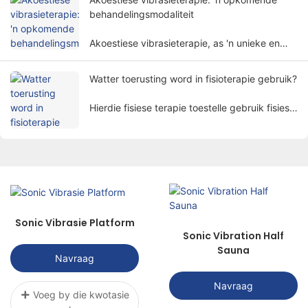
nie-indringende manier te herstel.
behandelingsmodaliteit
Akoestiese vibrasieterapie, as 'n unieke en
belowende behandelingsmetode, trek
geleidelik mense se aandag.
Watter toerusting word in fisioterapie gebruik?
Hierdie fisiese terapie toestelle gebruik fisiese
faktore soos elektrisiteit, lig, hitte,
magnetisme, ens. om pasiënte deur
wetenskaplike metodes te behandel om die
doel te bereik om pyn te verlig, genesing te
bevorder en funksies te herstel.
Sonic Vibrasie Platform
Sonic Vibration Half
Sauna
Navraag
Navraag
Voeg by die kwotasie