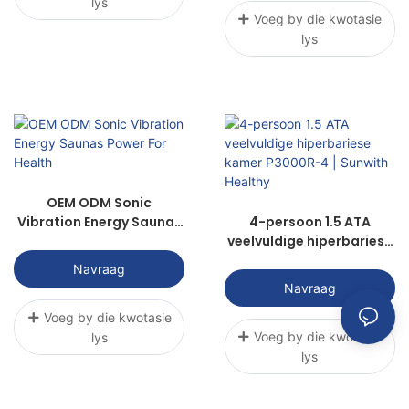
lys
Voeg by die kwotasie
lys
OEM ODM Sonic
Vibration Energy Saunas
4-persoon 1.5 ATA
Power For Health
veelvuldige hiperbariese
kamer P3000R-4 |
Navraag
Sunwith Healthy
Navraag
Voeg by die kwotasie
Voeg by die kwotasie
lys
lys