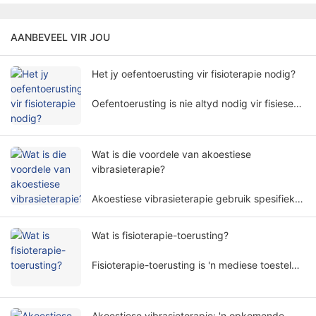
AANBEVEEL VIR JOU
Het jy oefentoerusting vir fisioterapie nodig?
Oefentoerusting is nie altyd nodig vir fisiese
terapie nie. Die behoefte aan oefentoerusting
vir fisiese terapie behels veelvuldige faktore
en dimensies.
Wat is die voordele van akoestiese
vibrasieterapie?
Akoestiese vibrasieterapie gebruik spesifieke
klankgolffrekwensies en amplitudes om die
menslike liggaam op 'n nie-indringende
Wat is fisioterapie-toerusting?
manier te behandel, en word wyd in verskeie
rehabilitasievelde gebruik.
Fisioterapie-toerusting is 'n mediese toestel
wat behandeling op grond van fisiese
beginsels uitvoer. Dit help pasiënte om
simptome te verlig en liggaamsfunksies op 'n
Akoestiese vibrasieterapie: 'n opkomende