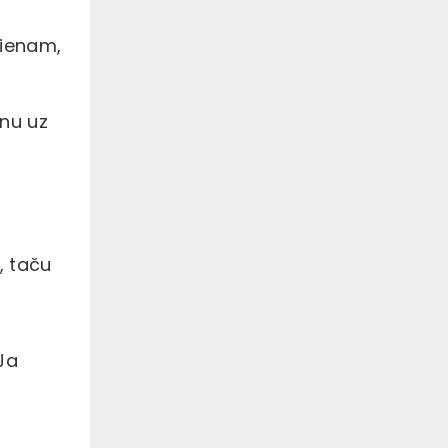
vienam,
enu uz
, taču
 Ja