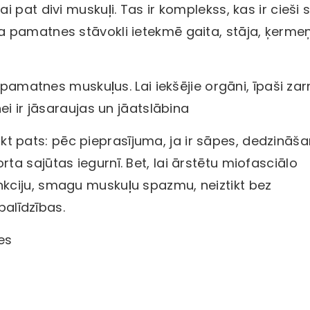
pat divi muskuļi. Tas ir komplekss, kas ir cieši s
 pamatnes stāvokli ietekmē gaita, stāja, ķerme
 pamatnes muskuļus. Lai iekšējie orgāni, īpaši za
ei ir jāsaraujas un jāatslābina
eikt pats: pēc pieprasījuma, ja ir sāpes, dedzināša
a sajūtas iegurnī. Bet, lai ārstētu miofasciālo
kciju, smagu muskuļu spazmu, neiztikt bez
palīdzības.