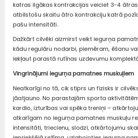
katras ilgākas kontrakcijas veiciet 3-4 ātras
atbilstošu skaitu ātro kontrakciju katrā pozī
pašu intensitāti.
Dažkārt cilvēki aizmirst veikt iegurņa pamat
kādu regulāru nodarbi, piemēram, ēšanu vai zo
iekļaut parastā rutīnas uzdevumu komplektā
Vingrinājumi iegurņa pamatnes muskuļiem
Neatkarīgi no tā, cik stiprs un fizisks ir cilv
jāatjauno. No parastajām sporta aktivitātēm
kardio, izturības vai spēka treniņi – atkār
atkarīgam no iegurņa pamatnes muskuļu rea
intensitāti, triecienu, slodzi, atkārtojumu s
iepriekšējā režīma, uzlabojoties iegurņa pam