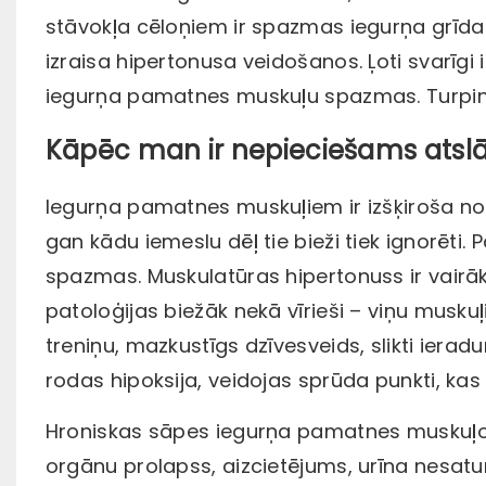
stāvokļa cēloņiem ir spazmas
iegurņa grīd
izraisa hipertonusa veidošanos. Ļoti svarīgi
iegurņa pamatnes muskuļu spazmas. Turpiniet
Kāpēc man ir nepieciešams atsl
Iegurņa pamatnes muskuļiem ir izšķiroša noz
gan kādu iemeslu dēļ tie bieži tiek ignorēti
spazmas. Muskulatūras hipertonuss ir vairāk
patoloģijas biežāk nekā vīrieši – viņu muskuļ
treniņu, mazkustīgs dzīvesveids, slikti iera
rodas hipoksija, veidojas sprūda punkti, kas 
Hroniskas sāpes iegurņa pamatnes muskuļos 
orgānu prolapss, aizcietējums, urīna nesatu