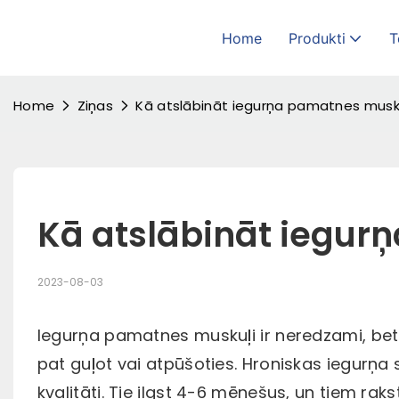
Home
Produkti
T
Home
Ziņas
Kā atslābināt iegurņa pamatnes musk
Kā atslābināt iegu
2023-08-03
Iegurņa pamatnes muskuļi ir neredzami, bet 
pat guļot vai atpūšoties. Hroniskas iegurņa s
kvalitāti. Tie ilgst 4-6 mēnešus, un tiem rak