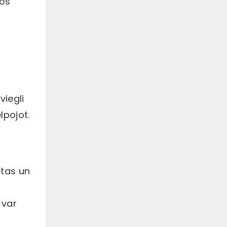
tos
viegli
lpojot.
etas un
m
 var