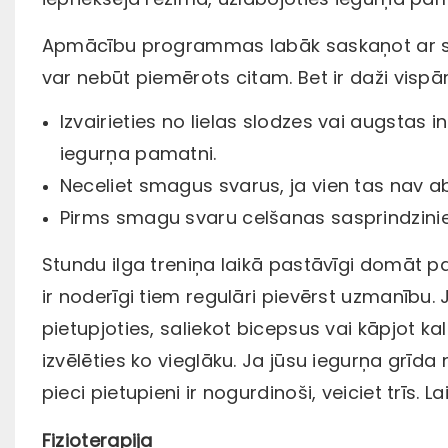
Apmācību programmas labāk saskaņot ar speciā
var nebūt piemērots citam. Bet ir daži vispār
Izvairieties no lielas slodzes vai augstas
iegurņa pamatni.
Neceliet smagus svarus, ja vien tas nav a
Pirms smagu svaru celšanas sasprindzini
Stundu ilga treniņa laikā pastāvīgi domāt p
ir noderīgi tiem regulāri pievērst uzmanību. 
pietupjoties, saliekot bicepsus vai kāpjot ka
izvēlēties ko vieglāku. Ja jūsu iegurņa grīda
pieci pietupieni ir nogurdinoši, veiciet trīs. 
Fizioterapija