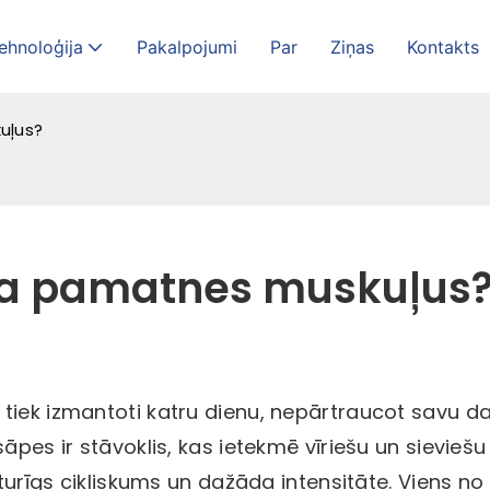
ehnoloģija
Pakalpojumi
Par
Ziņas
Kontakts
uļus?
rņa pamatnes muskuļus
tiek izmantoti katru dienu, nepārtraucot savu d
āpes ir stāvoklis, kas ietekmē vīriešu un sieviešu
sturīgs cikliskums un dažāda intensitāte. Viens no