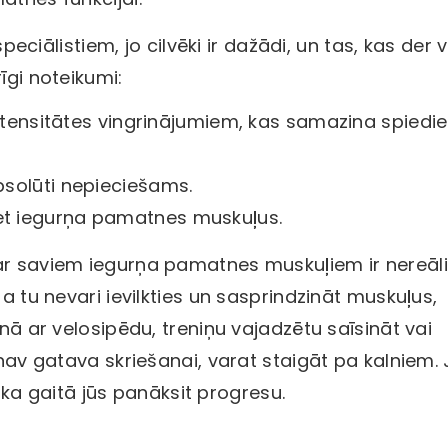
listiem, jo ​​cilvēki ir dažādi, un tas, kas der 
īgi noteikumi:
 intensitātes vingrinājumiem, kas samazina spiedi
bsolūti nepieciešams.
et iegurņa pamatnes muskuļus.
ar saviem iegurņa pamatnes muskuļiem ir nereāli
Ja tu nevari ievilkties un sasprindzināt muskuļus,
lnā ar velosipēdu, treniņu vajadzētu saīsināt vai
 nav gatava skriešanai, varat staigāt pa kalniem.
Laika gaitā jūs panāksit progresu.