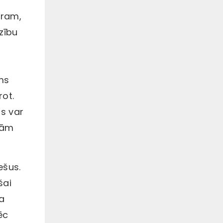
ēram,
dzību
rms
rot.
us var
stām
ešus.
šai
ņa
ēc