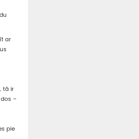
ādu
t ar
mus
 tā ir
idos –
es pie