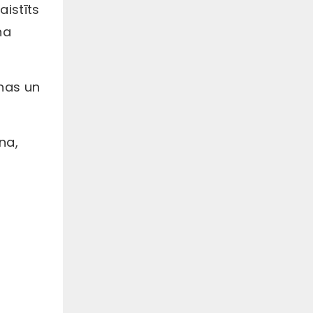
aistīts
elektrība, gaisma, siltums,
magnētisms utt. ārstēt
ņa
pacientus ar zinātniskām
metodēm, lai sasniegtu
mērķi mazināt sāpes,
veicināt dzīšanu un
atjaunot funkcijas.
rnas un
na,