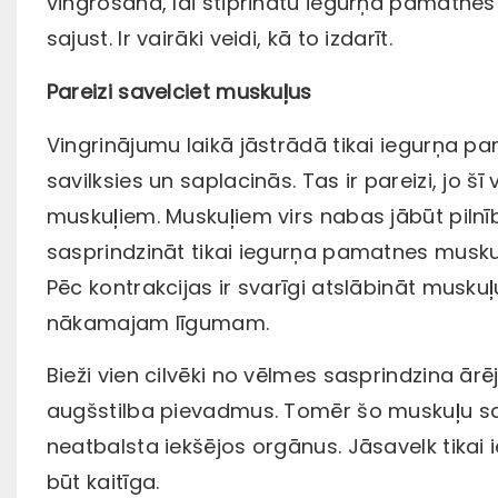
vingrošana, lai stiprinātu iegurņa pamatnes 
sajust. Ir vairāki veidi, kā to izdarīt.
Pareizi savelciet muskuļus
Vingrinājumu laikā jāstrādā tikai iegurņa 
savilksies un saplacinās. Tas ir pareizi, jo
muskuļiem. Muskuļiem virs nabas jābūt pilnīb
sasprindzināt tikai iegurņa pamatnes muskuļus
Pēc kontrakcijas ir svarīgi atslābināt musku
nākamajam līgumam.
Bieži vien cilvēki no vēlmes sasprindzina ā
augšstilba pievadmus. Tomēr šo muskuļu 
neatbalsta iekšējos orgānus. Jāsavelk tikai 
būt kaitīga.