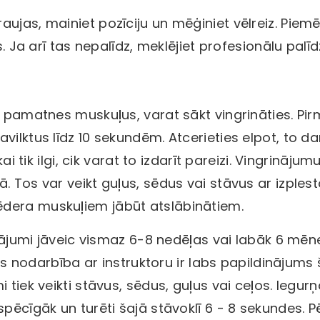
aujas, mainiet pozīciju un mēģiniet vēlreiz. Piem
s. Ja arī tas nepalīdz, meklējiet profesionālu palī
a pamatnes muskuļus, varat sākt vingrināties. Pi
ilktus līdz 10 sekundēm. Atcerieties elpot, to da
ai tik ilgi, cik varat to izdarīt pareizi. Vingrinājum
. Tos var veikt guļus, sēdus vai stāvus ar izple
ēdera muskuļiem jābūt atslābinātiem.
rinājumi jāveic vismaz 6-8 nedēļas vai labāk 6 mēn
ļas nodarbība ar instruktoru ir labs papildinājums 
 tiek veikti stāvus, sēdus, guļus vai ceļos. Iegur
spēcīgāk un turēti šajā stāvoklī 6 - 8 sekundes. P