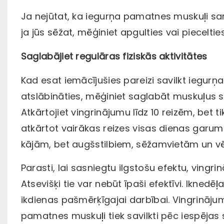
Ja nejūtat, ka iegurņa pamatnes muskuļi sar
ja jūs sēžat, mēģiniet apgulties vai pieceltie
Saglabājiet regulāras fiziskās aktivitātes
Kad esat iemācījušies pareizi savilkt iegurņ
atslābināties, mēģiniet saglabāt muskuļus sav
Atkārtojiet vingrinājumu līdz 10 reizēm, bet tik
atkārtot vairākas reizes visas dienas garumā
kājām, bet augšstilbiem, sēžamvietām un v
Parasti, lai sasniegtu ilgstošu efektu, ving
Atsevišķi tie var nebūt īpaši efektīvi. Iknedē
ikdienas pašmērķīgajai darbībai. Vingrinājumi
pamatnes muskuļi tiek savilkti pēc iespējas 