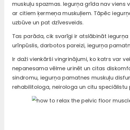
muskuļu spazmas. Iegurņa grīda nav viens vai 
ar citiem ķermeņa muskuļiem. Tāpēc iegurņa
uzbūve un pat dzīvesveids.
Tas parāda, cik svarīgi ir atslābināt iegurņa
urīnpūslis, darbotos pareizi, iegurņa pamatn
Ir daži vienkārši vingrinājumi, ko katrs var v
nepanesama vēlme urinēt un citas diskomfort
sindromu, iegurņa pamatnes muskuļu disfun
rehabilitologa, neirologa un citu speciālistu 