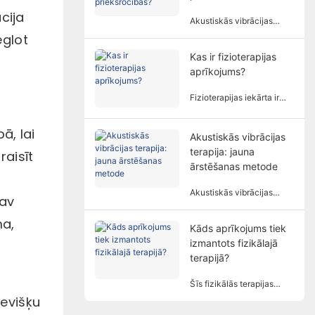
terapijai ir saistīta ar
cija
vairākiem faktoriem un
Akustiskās vibrācijas
izmēriem.
terapija izmanto
eglot
specifiskas skaņas viļņu
Kas ir fizioterapijas
frekvences un amplitūdas,
aprīkojums?
lai ārstētu cilvēka ķermeni
neinvazīvā veidā, un to
plaši izmanto dažādās
Fizioterapijas iekārta ir
rehabilitācijas jomās.
medicīnas ierīce, kas veic
ārstēšanu, pamatojoties
ā, lai
uz fiziskiem principiem.
Akustiskās vibrācijas
Tas palīdz pacientiem
terapija: jauna
raisīt
atvieglot simptomus un
ārstēšanas metode
atjaunot ķermeņa
funkcijas neinvazīvā
Akustiskās vibrācijas
nav
veidā.
terapija kā unikāla un
perspektīva ārstēšanas
ma,
Kāds aprīkojums tiek
metode pamazām
izmantots fizikālajā
piesaista cilvēku
uzmanību.
terapijā?
Šīs fizikālās terapijas
ierīces izmanto tādus
sevišķu
fiziskos faktorus kā