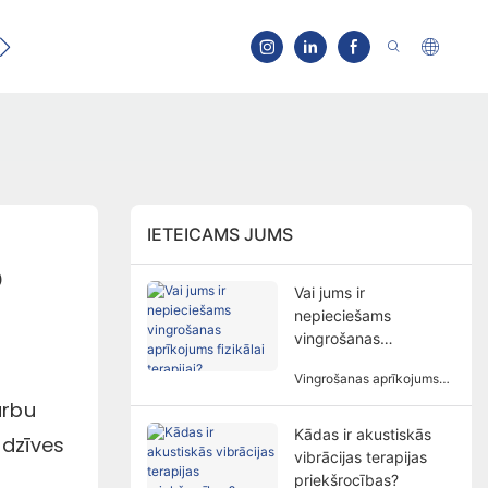
IETEICAMS JUMS
?
Vai jums ir
nepieciešams
vingrošanas
aprīkojums fizikālai
Vingrošanas aprīkojums
terapijai?
ne vienmēr ir
arbu
nepieciešams fiziskai
Kādas ir akustiskās
terapijai. Nepieciešamība
 dzīves
vibrācijas terapijas
pēc vingrošanas
aprīkojuma fiziskai
priekšrocības?