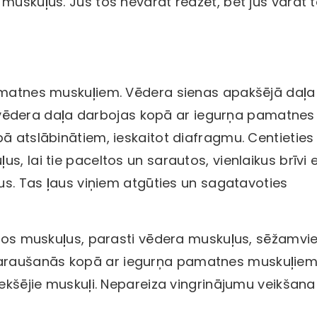
muskuļus. Jūs tos nevarat redzēt, bet jūs varat 
pamatnes muskuļiem. Vēdera sienas apakšējā daļa
 šī vēdera daļa darbojas kopā ar iegurņa pamatnes
ā atslābinātiem, ieskaitot diafragmu. Centieties 
, lai tie paceltos un sarautos, vienlaikus brīvi e
ļus. Tas ļaus viņiem atgūties un sagatavoties
rējos muskuļus, parasti vēdera muskuļus, sēžamvi
saraušanās kopā ar iegurņa pamatnes muskuļie
iekšējie muskuļi. Nepareiza vingrinājumu veikšana