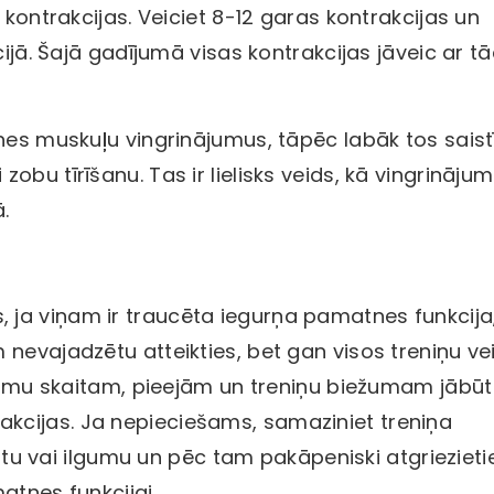
 kontrakcijas. Veiciet 8-12 garas kontrakcijas un
cijā. Šajā gadījumā visas kontrakcijas jāveic ar t
nes muskuļu vingrinājumus, tāpēc labāk tos saistī
bu tīrīšanu. Tas ir lielisks veids, kā vingrināju
.
ēks, ja viņam ir traucēta iegurņa pamatnes funkcija,
 nevajadzētu atteikties, bet gan visos treniņu ve
tojumu skaitam, pieejām un treniņu biežumam jābūt
kcijas. Ja nepieciešams, samaziniet treniņa
kaitu vai ilgumu un pēc tam pakāpeniski atgriezieti
atnes funkcijai.