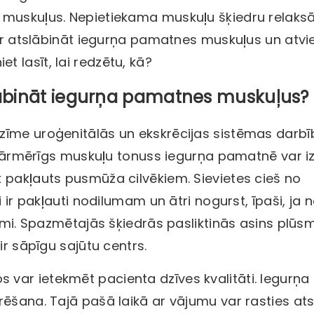
a
muskuļus. Nepietiekama muskuļu šķiedru relaksā
 ir atslābināt iegurņa pamatnes muskuļus un atvi
 lasīt, lai redzētu, kā?
ābināt iegurņa pamatnes muskuļus?
īme uroģenitālās un ekskrēcijas sistēmas darbīb
. Pārmērīgs muskuļu tonuss iegurņa pamatnē var iz
 pakļauts pusmūža cilvēkiem. Sievietes cieš no
i ir pakļauti nodilumam un ātri nogurst, īpaši, ja 
dumi. Spazmētajās šķiedrās pasliktinās asins plūs
ir sāpīgu sajūtu centrs.
var ietekmēt pacienta dzīves kvalitāti. Iegurņa
rēšana. Tajā pašā laikā ar vājumu var rasties at