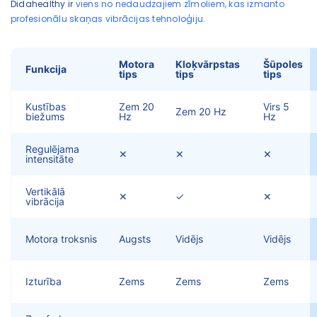
Didahealthy ir
viens no nedaudzajiem zīmoliem, kas izmanto
profesionālu skaņas vibrācijas tehnoloģiju.
Motora
Kloķvārpstas
Šūpoles
Funkcija
tips
tips
tips
Kustības
Zem 20
Virs 5
Zem 20 Hz
biežums
Hz
Hz
Regulējama
✕
✕
✕
intensitāte
Vertikālā
✕
✓
✕
vibrācija
Motora troksnis
Augsts
Vidējs
Vidējs
Izturība
Zems
Zems
Zems