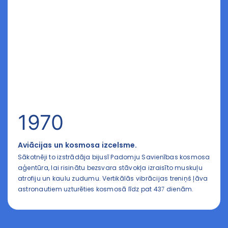
1970
Aviācijas un kosmosa izcelsme.
Sākotnēji to izstrādāja bijusī Padomju Savienības kosmosa
aģentūra, lai risinātu bezsvara stāvokļa izraisīto muskuļu
atrofiju un kaulu zudumu. Vertikālās vibrācijas treniņš ļāva
astronautiem uzturēties kosmosā līdz pat 437 dienām.