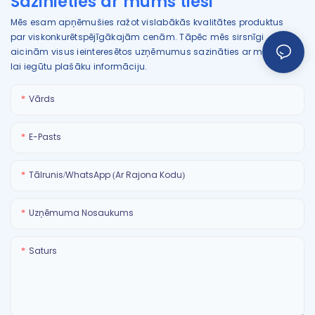
Sazinieties ar mums tieši
Mēs esam apņēmušies ražot vislabākās kvalitātes produktus
par viskonkurētspējīgākajām cenām. Tāpēc mēs sirsnīgi
aicinām visus ieinteresētos uzņēmumus sazināties ar mums,
lai iegūtu plašāku informāciju.
Vārds
E-Pasts
Tālrunis/WhatsApp (ar Rajona Kodu)
Uzņēmuma Nosaukums
Saturs