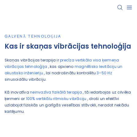
GALVENĀ TEHNOLOĢIJA
Kas ir skaņas vibrācijas tehnoloģija
Skaņas vibrācijas terapija ir
precīza vertikāla visa ķermeņa
vibrācijas tehnoloģija
, kas apvieno
magnētisko levitāciju un
akustisko inženieriju
, lai nodrošinātu kontrolētu
3–50 Hz
sinusoidālu vibrāciju.
Kā inovatīva
neinvazīva fizikālā terapija
, tā iedarbojas uz cilvēka
ķermeni ar
100% vertikālu ritmisku vibrāciju
, droši un efektīvi
uzlabojot fiziskās un garīgās veselības stāvokli, neradot nekādu
kaitējumu.