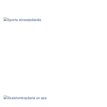
Slimnīcas rehabilitācija
Profesionāla fizioterapijas tehnoloģija
Sporta atveseļošanās
Paātriniet remontu, uzlabojiet veiktspēju