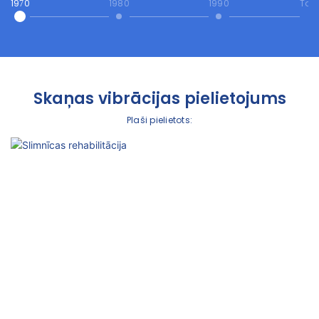
1970
1980
1990
Tod
Skaņas vibrācijas pielietojums
Plaši pielietots: