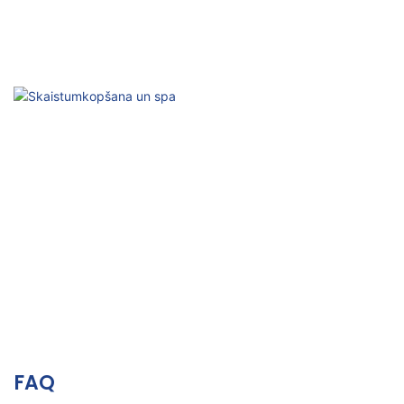
Zemveselības kondicionēšana
Pasīvā aktivācija, ķermeņa un prāta uzlabošana
Skaistumkopšana un spa
Relaksācija, ādas vitalitāte un estētiskā labsajūta
FAQ