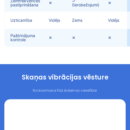
Zemfrekvences
✓
✕
✕
pastiprināšana
(Ierobežojumi)
Uzticamība
Vidējs
Zems
Vidējs
Paātrinājuma
✕
✕
✕
kontrole
Skaņas vibrācijas vēsture
No kosmosa līdz ikdienas veselībai