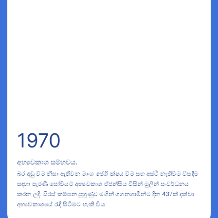
1970
අභ්‍යවකාශ සම්භවය.
බර අඩු වීම නිසා ඇතිවන මාංශ පේශි ක්ෂය වීම සහ අස්ථි නැතිවීම විසඳීම
සඳහා පැරණි සෝවියට් අභ්‍යවකාශ ඒජන්සිය විසින් මුලින් සංවර්ධනය
කරන ලදී. සිරස් කම්පන පුහුණුව මගින් ගගනගාමීන්ට දින 437ක් දක්වා
අභ්‍යවකාශයේ රැඳී සිටීමට හැකි විය.