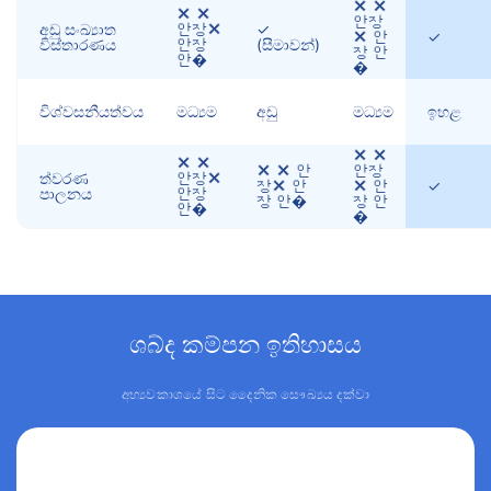
✕ ✕
✕ ✕
안장
අඩු සංඛ්‍යාත
안장✕
✓
✕ 안
✓
විස්තාරණය
안장
(සීමාවන්)
장 안
안�
�
විශ්වසනීයත්වය
මධ්‍යම
අඩු
මධ්‍යම
ඉහළ
✕ ✕
✕ ✕
✕ ✕ 안
안장
ත්වරණ
안장✕
장✕ 안
✕ 안
✓
පාලනය
안장
장 안�
장 안
안�
�
ශබ්ද කම්පන ඉතිහාසය
අභ්‍යවකාශයේ සිට දෛනික සෞඛ්‍යය දක්වා