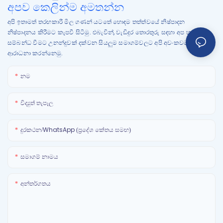
අපව කෙලින්ම අමතන්න
අපි ඉතාමත් තරඟකාරී මිල ගණන් යටතේ හොඳම තත්ත්වයේ නිෂ්පාදන
නිෂ්පාදනය කිරීමට කැපවී සිටිමු. එබැවින්, වැඩිදුර තොරතුරු සඳහා අප හා
සම්බන්ධ වීමට උනන්දුවක් දක්වන සියලුම සමාගම්වලට අපි අවංකවම
ආරාධනා කරන්නෙමු.
නම
විද්‍යුත් තැපෑල
දුරකථන/WhatsApp (ප්‍රදේශ කේතය සමඟ)
සමාගම් නාමය
අන්තර්ගතය