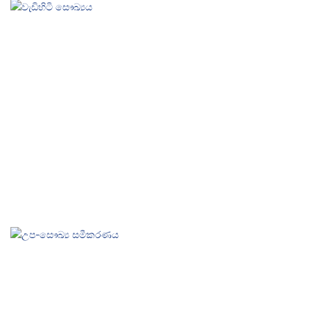
වැඩිහිටි සෞඛ්‍යය
මෘදු සහ ආරක්ෂිත දෛනික සත්කාර