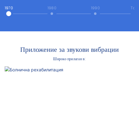
1970
1980
1990
Tod
Приложение за звукови вибрации
Широко прилаган в: