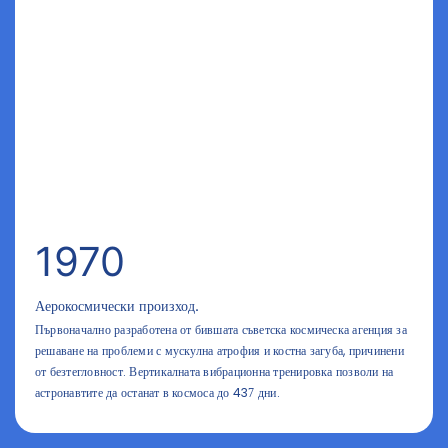
1970
Аерокосмически произход.
Първоначално разработена от бившата съветска космическа агенция за
решаване на проблеми с мускулна атрофия и костна загуба, причинени
от безтегловност. Вертикалната вибрационна тренировка позволи на
астронавтите да останат в космоса до 437 дни.