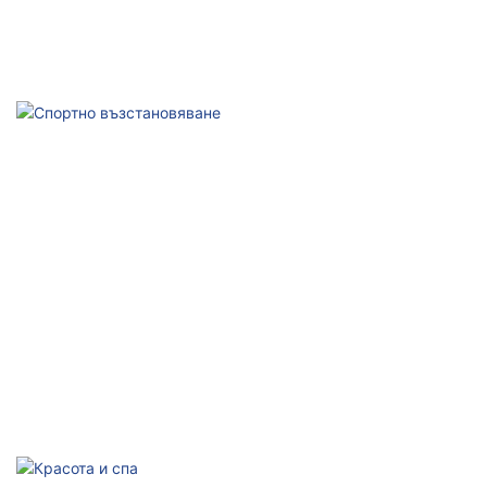
Болнична рехабилитация
Професионална технология за физикална терапия
Спортно възстановяване
Ускоряване на ремонта, подобряване на производителността