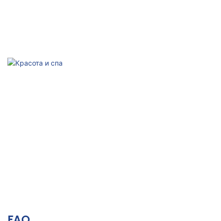
Подздравни кондиционирания
Пасивна активация, подобряване на тялото и ума
Красота и спа
Релаксация, жизненост на кожата и естетическо здраве
FAQ