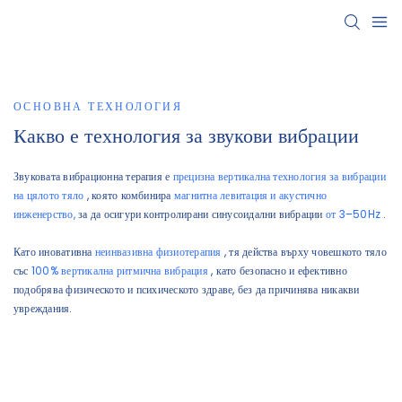
ОСНОВНА ТЕХНОЛОГИЯ
Какво е технология за звукови вибрации
Звуковата вибрационна терапия е
прецизна вертикална технология за вибрации
на цялото тяло
, която комбинира
магнитна левитация и акустично
инженерство,
за да осигури контролирани синусоидални вибрации
от 3–50Hz
.
Като иновативна
неинвазивна физиотерапия
, тя действа върху човешкото тяло
със
100% вертикална ритмична вибрация
, като безопасно и ефективно
подобрява физическото и психическото здраве, без да причинява никакви
увреждания.