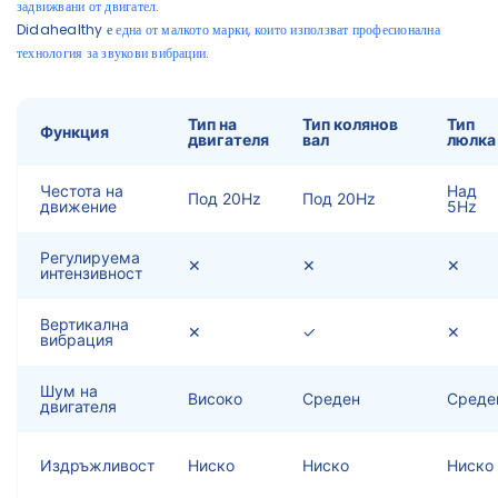
задвижвани от двигател.
Didahealthy е
една от малкото марки, които използват професионална
технология за звукови вибрации.
Тип на
Тип колянов
Тип
Функция
двигателя
вал
люлка
Честота на
Над
Под 20Hz
Под 20Hz
движение
5Hz
Регулируема
✕
✕
✕
интензивност
Вертикална
✕
✓
✕
вибрация
Шум на
Високо
Среден
Среде
двигателя
Издръжливост
Ниско
Ниско
Ниско