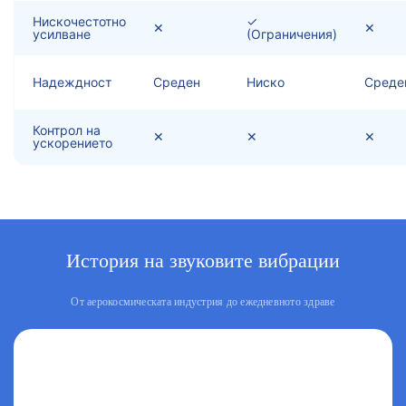
Нискочестотно
✓
✕
✕
усилване
(Ограничения)
Надеждност
Среден
Ниско
Среде
Контрол на
✕
✕
✕
ускорението
История на звуковите вибрации
От аерокосмическата индустрия до ежедневното здраве