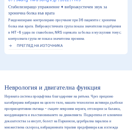
Стабилизиращо упражнение + виброакустичен звук за
хронична болка във врата
Рандомизирано контролирано проучване при 36 пациенти с хронична
болка във врата. Виброакустичната група показа значителни подобрения
в HIT-6 удара по главоболие, NRS оценката за болка и мускулния тонус;
контролната група не показа значителна промяна.
ПРЕГЛЕД НА ИЗТОЧНИКА
Неврология и двигателна функция
Нервната система процъфтява благодарение на ритъма. Чрез прецизно
калибрирана вибрация на цялото тяло, нашата технология активира дълбоки
проприоцептивни пътища - същите невронни вериги, отговорни за баланса,
координацията и възстановяването на движенията. Подкрепена от клинични
доказателства за инсулт, болест на Паркинсон, церебрална парализа и
множествена склероза, вибрационната терапия предефинира как изглежда