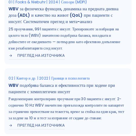
01 | Fooks & Niebuhr | 2024 | Сензори (MDPI)
WBV за физическа функция, динамика на предната дневна
доза (ADL) и качество на живот (QoL) при пациенти с
инсулт: Систематичен преглед и мета-анализ
25 проучвания, 991 пациенти с инсулт. Тренировките за вибрация на
цялото тяло (WBV) значително подобриха баланса, походката и
дейностите от ежедневието — потвърдено като ефективно допълнение
към рехабилитацията след инсулт.
ПРЕГЛЕД НА ИЗТОЧНИКА
02 | Кантор и др. | 2022 | Граници в психологията
WBV подобрява баланса и ефективността при ходене при
пациенти с хемиплегичен инсулт
Рандомизирано контролирано проучване при 30 пациенти с инсулт: 2-
седмично 10 Hz WBV значително превъзхожда контролите по капацитет
за странично преместване на тежестта, време за стойка на един крак, тест
за ходене на 10 м и тест за изправяне от сядане до ставане.
ПРЕГЛЕД НА ИЗТОЧНИКА