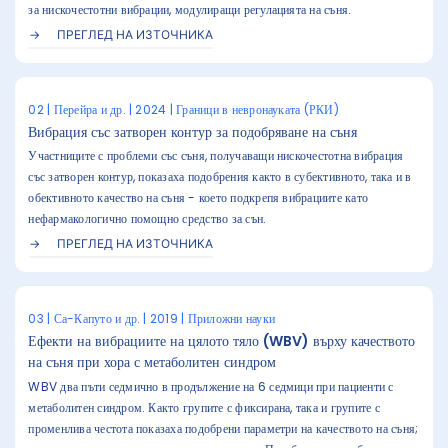
за нискочестотни вибрации, модулиращи регулацията на съня.
ПРЕГЛЕД НА ИЗТОЧНИКА
02 | Перейра и др. | 2024 | Граници в невронауката (РКИ)
Вибрация със затворен контур за подобряване на съня
Участниците с проблеми със съня, получаващи нискочестотна вибрация
със затворен контур, показаха подобрения както в субективното, така и в
обективното качество на съня - което подкрепя вибрациите като
нефармакологично помощно средство за сън.
ПРЕГЛЕД НА ИЗТОЧНИКА
03 | Са-Капуто и др. | 2019 | Приложни науки
Ефекти на вибрациите на цялото тяло (WBV) върху качеството
на съня при хора с метаболитен синдром
WBV два пъти седмично в продължение на 6 седмици при пациенти с
метаболитен синдром. Както групите с фиксирана, така и групите с
променлива честота показаха подобрени параметри на качеството на съня;