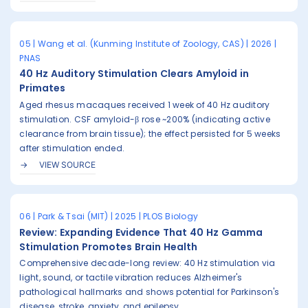
05 | Wang et al. (Kunming Institute of Zoology, CAS) | 2026 |
PNAS
40 Hz Auditory Stimulation Clears Amyloid in
Primates
Aged rhesus macaques received 1 week of 40 Hz auditory
stimulation. CSF amyloid-β rose ~200% (indicating active
clearance from brain tissue); the effect persisted for 5 weeks
after stimulation ended.
VIEW SOURCE
06 | Park & Tsai (MIT) | 2025 | PLOS Biology
Review: Expanding Evidence That 40 Hz Gamma
Stimulation Promotes Brain Health
Comprehensive decade-long review: 40 Hz stimulation via
light, sound, or tactile vibration reduces Alzheimer's
pathological hallmarks and shows potential for Parkinson's
disease, stroke, anxiety, and epilepsy.