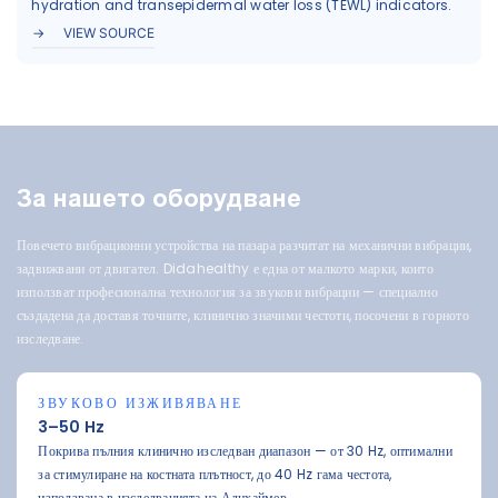
hydration and transepidermal water loss (TEWL) indicators.
VIEW SOURCE
За нашето оборудване
Повечето вибрационни устройства на пазара разчитат на механични вибрации,
задвижвани от двигател. Didahealthy е една от малкото марки, които
използват професионална технология за звукови вибрации — специално
създадена да доставя точните, клинично значими честоти, посочени в горното
изследване.
ЗВУКОВО ИЗЖИВЯВАНЕ
3–50 Hz
Покрива пълния клинично изследван диапазон — от 30 Hz, оптимални
за стимулиране на костната плътност, до 40 Hz гама честота,
използвана в изследванията на Алцхаймер.