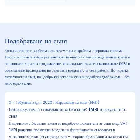
Подобряване на съня
Заспиването не е проблем с волята – това е проблем с нервната система.
Нискочестотните вибрации имитират нежното люлеещо се движение, което е
приспивало хората в продължение на хилядолетия, а сега клиничните fMRI и
обективните изследвания на съня потвърждават, че това работи. По-кратка
латентност на съня, по-добро качество на съня и подобрен дълбок сън – без
нито едно хапче.
01 | Забрецки и др. | 2020 | Нарушения на съня (РКП)
Виброакустична стимулация за безсъние: fMRI и резултати от
съня
Пациентите с безсъние показват подобрени показатели за съня след VAT;
fMRI разкрива променени модели на функционална свързаност в
мозъчните мрежи, регулиращи съня - невроизобразяващи доказателства