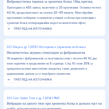
Виброакустична терапия за хронична болка: Общ преглед
Прегледани са 430 записа; включени са 20 проучвания. Основна честота
40 Hz, продължителност на сесията 20–45 минути. Многобройни
проучвания съобщават за намалено усещане за болка при популации с
хронична болка, потвърждавайки модел на аналгетичен ефект.
ПРЕГЛЕД НА ИЗТОЧНИКА
02 | Нагди и др. | 2015 | Изследване и управление на болката
Нискочестотна звукова стимулация за фибромиалгия
19 пациенти с фибромиалгия са получавали сесии с честота 40 Hz два
пъти седмично в продължение на 5 седмици. След 10 сесии 25% са
прекратили всички аналгетични лекарства; сънят, депресията и
цервикалният диском са се подобрили значително.
ПРЕГЛЕД НА ИЗТОЧНИКА
03 | Сюе-Цианг Уанг и др. | 2014 | PMC
Вибрации на цялото тяло при хронична болка в долната част на
гърба: актуализация на изследването