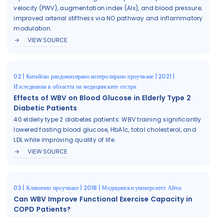
velocity (PWV), augmentation index (AIx), and blood pressure;
improved arterial stiffness via NO pathway and inflammatory
modulation.
VIEW SOURCE
02 | Китайско рандомизирано контролирано проучване | 2021 |
Изследвания в областта на медицинските сестри
Effects of WBV on Blood Glucose in Elderly Type 2
Diabetic Patients
40 elderly type 2 diabetes patients: WBV training significantly
lowered fasting blood glucose, HbA1c, total cholesterol, and
LDL while improving quality of life.
VIEW SOURCE
03 | Клинично проучване | 2018 | Медицински университет Айчи
Can WBV Improve Functional Exercise Capacity in
COPD Patients?