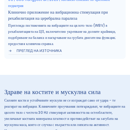
педиатрия
Клинично приложение на вибрационна стимулация при
рехабилитация на церебрална парализа
Преглежда постиженията на вибрациите на цялото тяло (WBV) в
рехабилитацията на ЦП, включително укрепване на долните крайници,
подобряване на баланса и насърчаване на грубата двигателна функция;
предоставя клинична справка.
ПРЕГЛЕД НА ИЗТОЧНИКА
Здраве на костите и мускулна сила
Силните кости и устойчивите мускули не се изграждат само от удара - те
реагират на вибрации. Клиничните проучвания потвърждават, че вибрациите на
цялото тяло с честота 30 Hz стимулират активността на остеобластите,
увеличават костната минерална плътност и противодействат на загубата на
мускулна маса, която се случва с възрастта или липсата на активност.