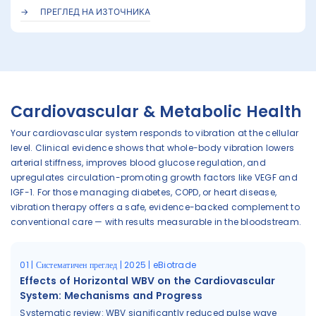
ПРЕГЛЕД НА ИЗТОЧНИКА
Cardiovascular & Metabolic Health
Your cardiovascular system responds to vibration at the cellular
level. Clinical evidence shows that whole-body vibration lowers
arterial stiffness, improves blood glucose regulation, and
upregulates circulation-promoting growth factors like VEGF and
IGF-1. For those managing diabetes, COPD, or heart disease,
vibration therapy offers a safe, evidence-backed complement to
conventional care — with results measurable in the bloodstream.
01 | Систематичен преглед | 2025 | eBiotrade
Effects of Horizontal WBV on the Cardiovascular
System: Mechanisms and Progress
Systematic review: WBV significantly reduced pulse wave