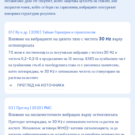
Независимо дали сте спортист, който защитава целостта на ставите, или
възрастен човек, който се бори със саркопения, вибрациите осигуряват
измерими структурни резултати.
01 | Ву и др. | 2010 | Тайван Гериатрия и геронтология
Влияние на вибрациите на цялото тяло с честота 30 Hz върху
остеопорозата
70 жени в постменопауза са получавали вибрации с честота 30 Hz и
честота 0,2–0,3 G в продължение на 12 месеца. КМП на лумбалната част
на гръбначния стълб и тазобедрената става се е увеличила значително,
което потвърждава, че 30 Hz е оптималната честота за стимулиране на
растежа на костите.
ПРЕГЛЕД НА ИЗТОЧНИКА
02 | Преглед | 2023 | PMC
Влияние на нискочестотните вибрации върху остеогенезата
Прегледът потвърждава, че 30 Hz е оптималната честота за растеж на
костите. Механизъм: активира Wnt/β-катенин сигнализацията, за да
насърчи диференциацията на остеобластите и да инхибира активността на