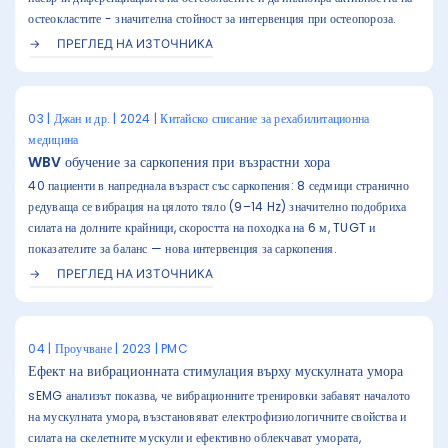
остеокластите - значителна стойност за интервенция при остеопороза.
ПРЕГЛЕД НА ИЗТОЧНИКА
03 | Джан и др. | 2024 | Китайско списание за рехабилитационна
медицина
WBV обучение за саркопения при възрастни хора
40 пациенти в напреднала възраст със саркопения: 8 седмици странично
редуваща се вибрация на цялото тяло (9–14 Hz) значително подобриха
силата на долните крайници, скоростта на походка на 6 м, TUGT и
показателите за баланс — нова интервенция за саркопения.
ПРЕГЛЕД НА ИЗТОЧНИКА
04 | Проучване | 2023 | PMC
Ефект на вибрационната стимулация върху мускулната умора
sEMG анализът показва, че вибрационните тренировки забавят началото
на мускулната умора, възстановяват електрофизиологичните свойства и
силата на скелетните мускули и ефективно облекчават умората,