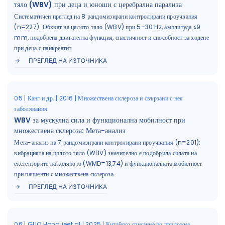
тяло (WBV) при деца и юноши с церебрална парализа
Систематичен преглед на 8 рандомизирани контролирани проучвания
(n=227). Обхват на цялото тяло (WBV) при 5–30 Hz, амплитуда ≤9
mm, подобрена двигателна функция, спастичност и способност за ходене
при деца с панкреатит.
ПРЕГЛЕД НА ИЗТОЧНИКА
05 | Канг и др. | 2016 | Множествена склероза и свързани с нея
заболявания
WBV за мускулна сила и функционална мобилност при
множествена склероза: Мета-анализ
Мета-анализ на 7 рандомизирани контролирани проучвания (n=201):
вибрацията на цялото тяло (WBV) значително е подобрила силата на
екстензорите на коляното (WMD=13,74) и функционалната мобилност
при пациенти с множествена склероза.
ПРЕГЛЕД НА ИЗТОЧНИКА
06 | GUO Hongjieet al.| 2025 | Китайско списание по приложна