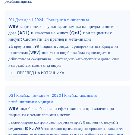
рехабилитацията.
01 | Дзен и др. | 2024 | Граници във физиологията
WBV за физическа функция, динамика на предната дневна
доза (ADL) и качество на живот (QoL) при пациенти с
инсулт: Систематичен преглед и мета-анализ
25 проучвания, 991 пациенти с инсулт. Тренировките за вибрация на
цялото тяло (WBV) значително подобриха баланса, походката и
дейностите от ежедневието — потвърдено като ефективно допълнение
към рехабилитацията след инсулт.
ПРЕГЛЕД НА ИЗТОЧНИКА
02 | Китайско изследване | 2020 | Китайско списание за
рехабилитационна медицина
WBV подобрява баланса и ефективността при ходене при
пациенти с хемиплегичен инсулт
Рандомизирано контролирано проучване при 30 пациенти с инсулт: 2-
седмично 10 Hz WBV значително превъзхожда контролите по капацитет
за странично преместване на тежестта, време за стойка на един крак, тест