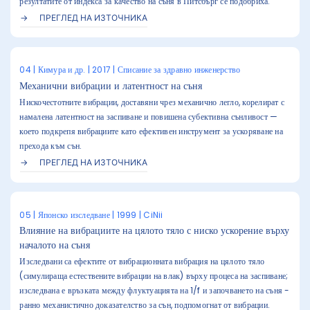
резултатите от индекса за качество на съня в Питсбърг се подобриха.
ПРЕГЛЕД НА ИЗТОЧНИКА
04 | Кимура и др. | 2017 | Списание за здравно инженерство
Механични вибрации и латентност на съня
Нискочестотните вибрации, доставяни чрез механично легло, корелират с
намалена латентност на заспиване и повишена субективна сънливост —
което подкрепя вибрациите като ефективен инструмент за ускоряване на
прехода към сън.
ПРЕГЛЕД НА ИЗТОЧНИКА
05 | Японско изследване | 1999 | CiNii
Влияние на вибрациите на цялото тяло с ниско ускорение върху
началото на съня
Изследвани са ефектите от вибрационната вибрация на цялото тяло
(симулираща естествените вибрации на влак) върху процеса на заспиване;
изследвана е връзката между флуктуацията на 1/f и започването на съня -
ранно механистично доказателство за сън, подпомогнат от вибрации.