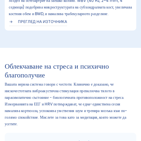
Модел на остеоартрит на заешко коляно: WBV (40 Hz, 2–4 mm, 4
седмици) подобрява микроструктурата на субхондралната кост, увеличава
костния обем и BMD, и намалява трабекуларното разделяне.
ПРЕГЛЕД НА ИЗТОЧНИКА
Облекчаване на стреса и психично
благополучие
Вашата нервна система говори с честоти. Клинично е доказано, че
нискочестотната виброакустична стимулация превключва тялото в
парасимпатично състояние - биологичната противоположност на стреса.
Измерванията на ЕЕГ и HRV потвърждават, че една-единствена сесия
намалява кортизола, успокоява умствения шум и тренира мозъка към по-
голямо спокойствие. Мислете за това като за медитация, която можете да
усетите.