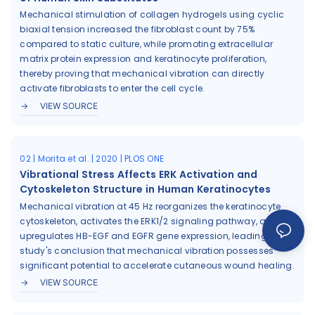
Mechanical stimulation of collagen hydrogels using cyclic
biaxial tension increased the fibroblast count by 75%
compared to static culture, while promoting extracellular
matrix protein expression and keratinocyte proliferation,
thereby proving that mechanical vibration can directly
activate fibroblasts to enter the cell cycle.
VIEW SOURCE
02 | Morita et al. | 2020 | PLOS ONE
Vibrational Stress Affects ERK Activation and
Cytoskeleton Structure in Human Keratinocytes
Mechanical vibration at 45 Hz reorganizes the keratinocyte
cytoskeleton, activates the ERK1/2 signaling pathway, and
upregulates HB-EGF and EGFR gene expression, leading to the
study's conclusion that mechanical vibration possesses
significant potential to accelerate cutaneous wound healing.
VIEW SOURCE