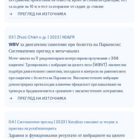
за ходене на 10 м и тест за изправяне от сядане до ставане.
ПРЕГЛЕД НА ИЗТОЧНИКА
03 | Zhuo Chen и др. | 2022 | ND&FR
WBV за двигателни симптоми при болестта на Паркинсон:
Систематичен преглед и мета-анализ
Мета-анализ на 11 рандомизирани контролирани проучвания с 356
пациенти: Тренировката с вибрации на цялото тяло (WBVT) значително
подобри двигателните симптоми, походката и контрола на равновесието
при пациенти с болестта на Паркинсон. Високочестотните вибрации
демонстрираха превъзходна клинична ефикасност при намаляване на
тремора и брадикинезията в сравнение с нискочестотните алтернативи.
ПРЕГЛЕД НА ИЗТОЧНИКА
04 | Систематичен преглед | 2023 | Китайско списание за теория и
практика на рехабилитацията
Здравни и функционални резултати от вибрациите на цялото