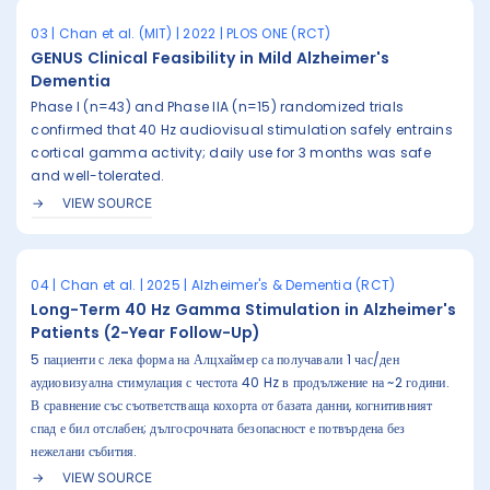
03 | Chan et al. (MIT) | 2022 | PLOS ONE (RCT)
GENUS Clinical Feasibility in Mild Alzheimer's
Dementia
Phase I (n=43) and Phase IIA (n=15) randomized trials
confirmed that 40 Hz audiovisual stimulation safely entrains
cortical gamma activity; daily use for 3 months was safe
and well-tolerated.
VIEW SOURCE
04 | Chan et al. | 2025 | Alzheimer's & Dementia (RCT)
Long-Term 40 Hz Gamma Stimulation in Alzheimer's
Patients (2-Year Follow-Up)
5 пациенти с лека форма на Алцхаймер са получавали 1 час/ден
аудиовизуална стимулация с честота 40 Hz в продължение на ~2 години.
В сравнение със съответстваща кохорта от базата данни, когнитивният
спад е бил отслабен; дългосрочната безопасност е потвърдена без
нежелани събития.
VIEW SOURCE