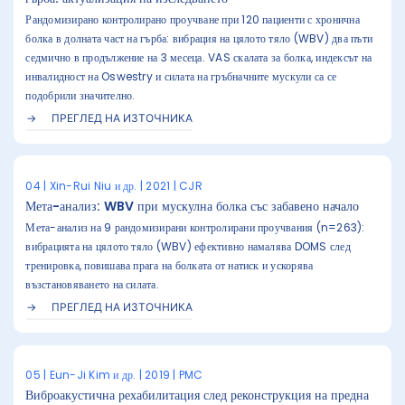
Рандомизирано контролирано проучване при 120 пациенти с хронична
болка в долната част на гърба: вибрация на цялото тяло (WBV) два пъти
седмично в продължение на 3 месеца. VAS скалата за болка, индексът на
инвалидност на Oswestry и силата на гръбначните мускули са се
подобрили значително.
ПРЕГЛЕД НА ИЗТОЧНИКА
04 | Xin-Rui Niu и др. | 2021 | CJR
Мета-анализ: WBV при мускулна болка със забавено начало
Мета-анализ на 9 рандомизирани контролирани проучвания (n=263):
вибрацията на цялото тяло (WBV) ефективно намалява DOMS след
тренировка, повишава прага на болката от натиск и ускорява
възстановяването на силата.
ПРЕГЛЕД НА ИЗТОЧНИКА
05 | Eun-Ji Kim и др. | 2019 | PMC
Виброакустична рехабилитация след реконструкция на предна