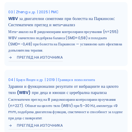
03 | Zheng и др. | 2025 | PMC
WBV за двигателни симптоми при болестта на Паркинсон:
Систематичен преглед и мета-анализ
Мета-анализ на 8 рандомизирани контролирани проучвания (n=255):
WBV значително подобрява баланса (SMD=0,58) и походката
(SMD=−0,48) при болестта на Паркинсон — установено като ефективна
допълнителна терапия.
ПРЕГЛЕД НА ИЗТОЧНИКА
04 | Браун Янцен и др. | 2019 | Граници в психологията
Здравни и функционални резултати от вибрациите на цялото
тяло (WBV) при деца и юноши с церебрална парализа
Систематичен преглед на 8 рандомизирани контролирани проучвания
(n=227). Обхват на цялото тяло (WBV) при 5–30 Hz, амплитуда ≤9
mm, подобрена двигателна функция, спастичност и способност за ходене
при деца с панкреатит.
ПРЕГЛЕД НА ИЗТОЧНИКА