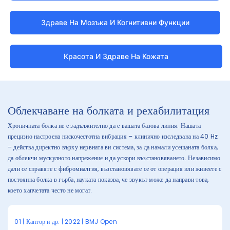
Здраве На Мозъка И Когнитивни Функции
Красота И Здраве На Кожата
Облекчаване на болката и рехабилитация
Хроничната болка не е задължително да е вашата базова линия. Нашата
прецизно настроена нискочестотна вибрация – клинично изследвана на 40 Hz
– действа директно върху нервната ви система, за да намали усещаната болка,
да облекчи мускулното напрежение и да ускори възстановяването. Независимо
дали се справяте с фибромиалгия, възстановявате се от операция или живеете с
постоянна болка в гърба, науката показва, че звукът може да направи това,
което хапчетата често не могат.
01 | Кантор и др. | 2022 | BMJ Open