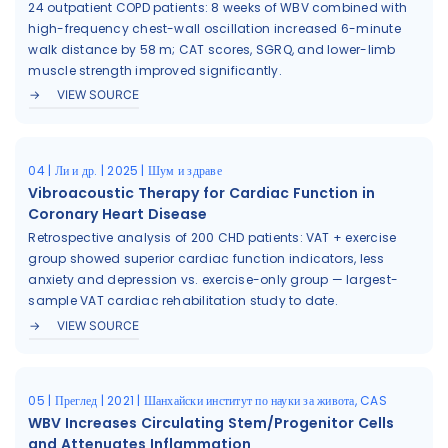
24 outpatient COPD patients: 8 weeks of WBV combined with
high-frequency chest-wall oscillation increased 6-minute
walk distance by 58 m; CAT scores, SGRQ, and lower-limb
muscle strength improved significantly.
VIEW SOURCE
04 | Ли и др. | 2025 | Шум и здраве
Vibroacoustic Therapy for Cardiac Function in
Coronary Heart Disease
Retrospective analysis of 200 CHD patients: VAT + exercise
group showed superior cardiac function indicators, less
anxiety and depression vs. exercise-only group — largest-
sample VAT cardiac rehabilitation study to date.
VIEW SOURCE
05 | Преглед | 2021 | Шанхайски институт по науки за живота, CAS
WBV Increases Circulating Stem/Progenitor Cells
and Attenuates Inflammation