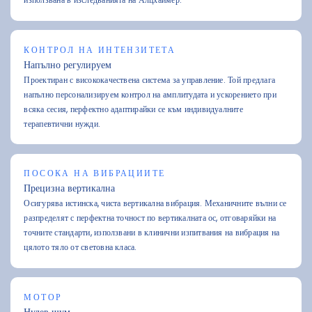
КОНТРОЛ НА ИНТЕНЗИТЕТА
Напълно регулируем
Проектиран с висококачествена система за управление. Той предлага
напълно персонализируем контрол на амплитудата и ускорението при
всяка сесия, перфектно адаптирайки се към индивидуалните
терапевтични нужди.
ПОСОКА НА ВИБРАЦИИТЕ
Прецизна вертикална
Осигурява истинска, чиста вертикална вибрация. Механичните вълни се
разпределят с перфектна точност по вертикалната ос, отговаряйки на
точните стандарти, използвани в клинични изпитвания на вибрация на
цялото тяло от световна класа.
МОТОР