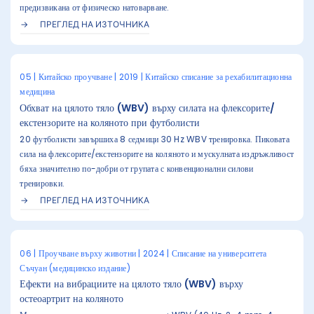
предизвикана от физическо натоварване.
ПРЕГЛЕД НА ИЗТОЧНИКА
05 | Китайско проучване | 2019 | Китайско списание за рехабилитационна
медицина
Обхват на цялото тяло (WBV) върху силата на флексорите/
екстензорите на коляното при футболисти
20 футболисти завършиха 8 седмици 30 Hz WBV тренировка. Пиковата
сила на флексорите/екстензорите на коляното и мускулната издръжливост
бяха значително по-добри от групата с конвенционални силови
тренировки.
ПРЕГЛЕД НА ИЗТОЧНИКА
06 | Проучване върху животни | 2024 | Списание на университета
Съчуан (медицинско издание)
Ефекти на вибрациите на цялото тяло (WBV) върху
остеоартрит на коляното