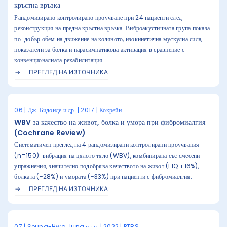
кръстна връзка
Рандомизирано контролирано проучване при 24 пациенти след
реконструкция на предна кръстна връзка. Виброакустичната група показа
по-добър обем на движение на коляното, изокинетична мускулна сила,
показатели за болка и парасимпатикова активация в сравнение с
конвенционалната рехабилитация.
ПРЕГЛЕД НА ИЗТОЧНИКА
06 | Дж. Бидонде и др. | 2017 | Кокрейн
WBV за качество на живот, болка и умора при фибромиалгия
(Cochrane Review)
Систематичен преглед на 4 рандомизирани контролирани проучвания
(n=150): вибрация на цялото тяло (WBV), комбинирана със смесени
упражнения, значително подобрява качеството на живот (FIQ +16%),
болката (−28%) и умората (−33%) при пациенти с фибромиалгия.
ПРЕГЛЕД НА ИЗТОЧНИКА
07 | Seung-Hwa Jung и др. | 2022 | PTRS