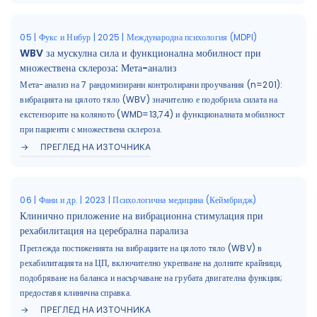
05 | Фукс и Нибур | 2025 | Международна психология (MDPI)
WBV за мускулна сила и функционална мобилност при
множествена склероза: Мета-анализ
Мета-анализ на 7 рандомизирани контролирани проучвания (n=201):
вибрацията на цялото тяло (WBV) значително е подобрила силата на
екстензорите на коляното (WMD=13,74) и функционалната мобилност
при пациенти с множествена склероза.
ПРЕГЛЕД НА ИЗТОЧНИКА
06 | Фани и др. | 2023 | Психологична медицина (Кеймбридж)
Клинично приложение на вибрационна стимулация при
рехабилитация на церебрална парализа
Преглежда постиженията на вибрациите на цялото тяло (WBV) в
рехабилитацията на ЦП, включително укрепване на долните крайници,
подобряване на баланса и насърчаване на грубата двигателна функция;
предоставя клинична справка.
ПРЕГЛЕД НА ИЗТОЧНИКА