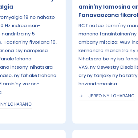
algia
amin'ny lamosina a
Fanavaozana fikar
bromyalgia 19 no nahazo
40 Hz indroa isan-
RCT natao tamin'ny mara
 nandritra ny 5
manana fanaintainan'ny
. Taorian'ny fivoriana 10,
ambany mitaiza: WBV ind
janona tsy nampiasa
kerinandro mandritra ny 
fanalefahana
Nihatsara be ny isa fana
ana intsony; nihatsara
VAS, ny Oswestry Disabilit
imaso, ny fahaketrahana
ary ny tanjaky ny hozatry
M amin'ny vozon-
hazondamosina.
a.
JEREO NY LOHARANO
 NY LOHARANO