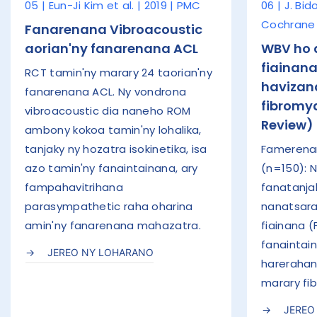
05 | Eun-Ji Kim et al. | 2019 | PMC
06 | J. Bid
Cochrane
Fanarenana Vibroacoustic
aorian'ny fanarenana ACL
WBV ho a
fiainana
RCT tamin'ny marary 24 taorian'ny
havizan
fanarenana ACL. Ny vondrona
fibromy
vibroacoustic dia naneho ROM
Review)
ambony kokoa tamin'ny lohalika,
tanjaky ny hozatra isokinetika, isa
Famerenan
azo tamin'ny fanaintainana, ary
(n=150): 
fampahavitrihana
fanatanja
parasympathetic raha oharina
nanatsara
amin'ny fanarenana mahazatra.
fiainana (
fanaintain
JEREO NY LOHARANO
harerahan
marary fi
JEREO