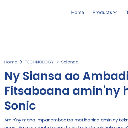
Home
Products
Home
TECHNOLOGY
Science
Ny Siansa ao Ambad
Fitsaboana amin'ny h
Sonic
Amin'ny maha-mpanamboatra matihanina amin'ny teknolo
anay, dia mino mafy izahay fa ny traikefa miavaka amin'