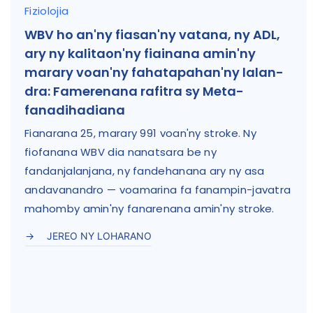
Fiziolojia
WBV ho an'ny fiasan'ny vatana, ny ADL,
ary ny kalitaon'ny fiainana amin'ny
marary voan'ny fahatapahan'ny lalan-
dra: Famerenana rafitra sy Meta-
fanadihadiana
Fianarana 25, marary 991 voan'ny stroke. Ny
fiofanana WBV dia nanatsara be ny
fandanjalanjana, ny fandehanana ary ny asa
andavanandro — voamarina fa fanampin-javatra
mahomby amin'ny fanarenana amin'ny stroke.
JEREO NY LOHARANO