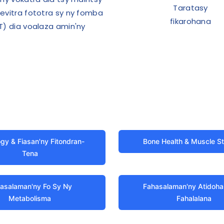
Taratasy
evitra fototra sy ny fomba
fikarohana
T) dia voalaza amin'ny
gy & Fiasan'ny Fitondran-
Bone Health & Muscle S
Tena
asalaman'ny Fo Sy Ny
Fahasalaman'ny Atidoha
Metabolisma
Fahalalana