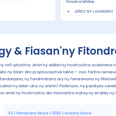
fiovana lehibe.
JEREO NY LOHARANO
gy & Fiasan'ny Fitond
 rafi-pitatitra. Amin'ny alàlan'ny hovitrovitra voalamina
ka ny lalan-dra proprioceptive lalina — ireo faritra nerve
ifandanjana, ny fandrindrana ary ny fanarenana ny fihets
n'ny lalan-dra, ny aretin'i Parkinson, ny paralysis cerebr
na amin'ny hovitrovitra dia mamaritra indray ny endriky ny
02 | Fianarana Sinoa | 2020 | Gazety Sinoa