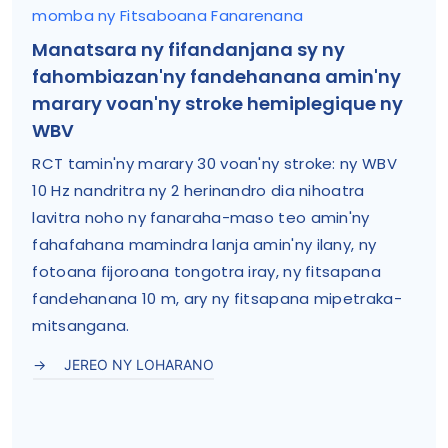
momba ny Fitsaboana Fanarenana
Manatsara ny fifandanjana sy ny
fahombiazan'ny fandehanana amin'ny
marary voan'ny stroke hemiplegique ny
WBV
RCT tamin'ny marary 30 voan'ny stroke: ny WBV
10 Hz nandritra ny 2 herinandro dia nihoatra
lavitra noho ny fanaraha-maso teo amin'ny
fahafahana mamindra lanja amin'ny ilany, ny
fotoana fijoroana tongotra iray, ny fitsapana
fandehanana 10 m, ary ny fitsapana mipetraka-
mitsangana.
JEREO NY LOHARANO