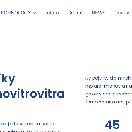
TECHNOLOGY
tolotra
About
NEWS
Contac
iky
Ity pejy ity dia mira
mpiara-mianatra nav
ovitrovitra
gazety ara-pitsabo
fampiharana ara-pit
45
jia hovitrovitra sonika
ny vokatra dia tsy maintsy