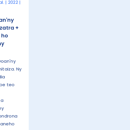
. | 2022 |
an'ny
zatra +
 ho
ny
voan'ny
itaiza. Ny
dia
ibe teo
sa
ny
vondrona
naneho