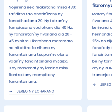
fibromy
Nojerena ireo firaketana miisa 430;
tafiditra tao anatin'izany ny
Marary fi
fanadihadiana 20. Ny fatran'ny
fivoriana 
fampiasana voalohany dia 40 Hz,
kerinandro
ny faharetan'ny fivoriana dia 20–
herinandro
45 minitra. Fikarohana maromaro
25% no ni
no nitatitra fa nihena ny
fanafody 
fanaintainana tsapan'ny olona
fanaintain
voan'ny fanaintainana mitaiza,
be ny tor
izay manamafy ny lamina misy
ary ny RO
fiantraikany mampitony
tranonjaz
fanaintainana.
JEREO
JEREO NY LOHARANO