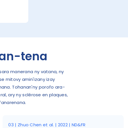
ran-tena
 tsara manerana ny vatana, ny
use mitovy amin'izany izay
ehana. Tohanan'ny porofo ara-
al, ary ny sclérose en plaques,
 fanarenana.
03 | Zhuo Chen et al. | 2022 | ND&FR