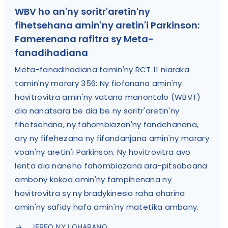
WBV ho an'ny soritr'aretin'ny
fihetsehana amin'ny aretin'i Parkinson:
Famerenana rafitra sy Meta-
fanadihadiana
Meta-fanadihadiana tamin'ny RCT 11 niaraka
tamin'ny marary 356: Ny fiofanana amin'ny
hovitrovitra amin'ny vatana manontolo (WBVT)
dia nanatsara be dia be ny soritr'aretin'ny
fihetsehana, ny fahombiazan'ny fandehanana,
ary ny fifehezana ny fifandanjana amin'ny marary
voan'ny aretin'i Parkinson. Ny hovitrovitra avo
lenta dia naneho fahombiazana ara-pitsaboana
ambony kokoa amin'ny fampihenana ny
hovitrovitra sy ny bradykinesia raha oharina
amin'ny safidy hafa amin'ny matetika ambany.
JEREO NY LOHARANO