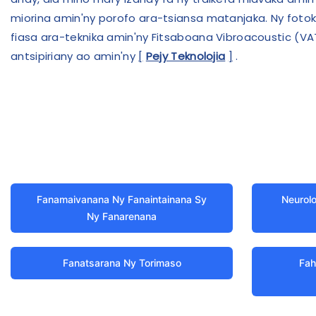
miorina amin'ny porofo ara-tsiansa matanjaka. Ny fotok
fiasa ara-teknika amin'ny Fitsaboana Vibroacoustic (VA
antsipiriany ao amin'ny
[
Pejy Teknolojia
]
.
Fanamaivanana Ny Fanaintainana Sy
Neurolo
Ny Fanarenana
Fanatsarana Ny Torimaso
Fah