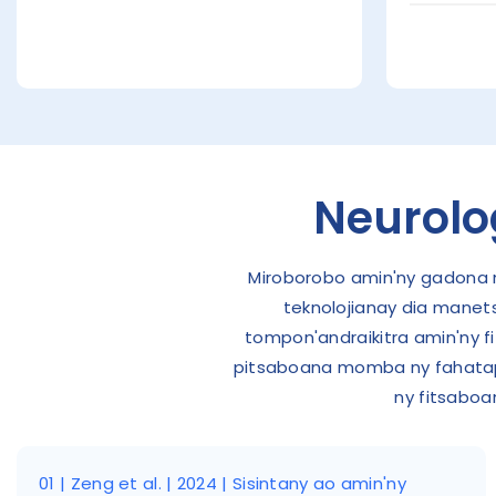
Neurolo
Miroborobo amin'ny gadona ny
teknolojianay dia manetsi
tompon'andraikitra amin'ny f
pitsaboana momba ny fahatapaha
ny fitsaboa
01 | Zeng et al. | 2024 | Sisintany ao amin'ny