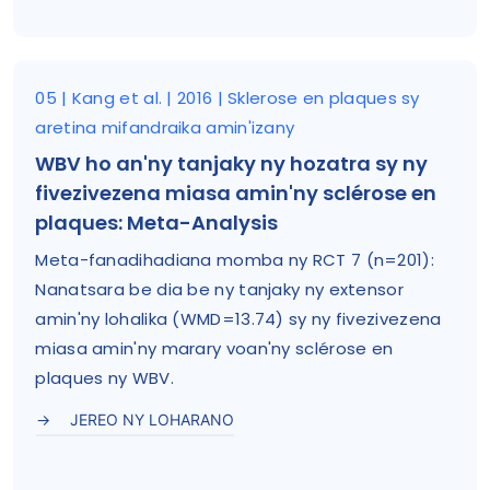
05 | Kang et al. | 2016 | Sklerose en plaques sy
aretina mifandraika amin'izany
WBV ho an'ny tanjaky ny hozatra sy ny
fivezivezena miasa amin'ny sclérose en
plaques: Meta-Analysis
Meta-fanadihadiana momba ny RCT 7 (n=201):
Nanatsara be dia be ny tanjaky ny extensor
amin'ny lohalika (WMD=13.74) sy ny fivezivezena
miasa amin'ny marary voan'ny sclérose en
plaques ny WBV.
JEREO NY LOHARANO