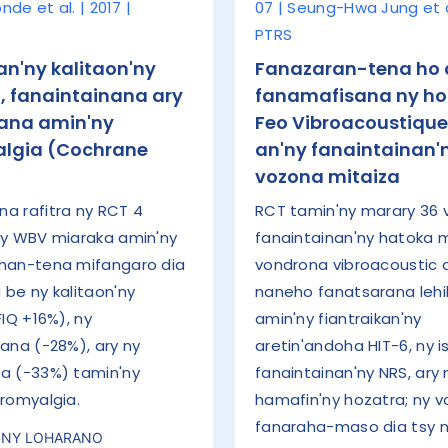
onde et al. | 2017 |
07 | Seung-Hwa Jung et al
PTRS
n'ny kalitaon'ny
Fanazaran-tena ho 
, fanaintainana ary
fanamafisana ny ho
ana amin'ny
Feo Vibroacoustique
algia (Cochrane
an'ny fanaintainan'
vozona mitaiza
a rafitra ny RCT 4
RCT tamin'ny marary 36 
Ny WBV miaraka amin'ny
fanaintainan'ny hatoka m
han-tena mifangaro dia
vondrona vibroacoustic 
 be ny kalitaon'ny
naneho fanatsarana leh
FIQ +16%), ny
amin'ny fiantraikan'ny
ana (−28%), ary ny
aretin'andoha HIT-6, ny i
a (−33%) tamin'ny
fanaintainan'ny NRS, ary 
bromyalgia.
hamafin'ny hozatra; ny 
fanaraha-maso dia tsy 
 NY LOHARANO