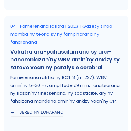
04 | Famerenana rafitra | 2023 | Gazety sinoa
momba ny teoria sy ny fampiharana ny
fanarenana
Vokatra ara-pahasalamana sy ara-
pahombiazan'ny WBV amin'ny ankizy sy
zatovo voan'ny paralysie cerebral
Famerenana rafitra ny RCT 8 (n=227). WBV
amin'ny 5–30 Hz, amplitude ≤9 mm, fanatsarana
ny fiasan'ny fihetsehana, ny spasticité, ary ny
fahaizana mandeha amin'ny ankizy voan'ny CP.
JEREO NY LOHARANO