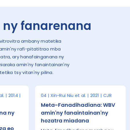
 ny fanarenana
ovitrovitra ambany matetika
amin'ny rafi-pitatitrao mba
atra, ary hanafainganana ny
miaraka amin'ny fanaintainan'ny
ika tsy vitan'ny pilina.
. | 2014 |
04 | Xin-Rui Niu et al. | 2021 | CJR
Meta-Fanadihadiana: WBV
na ny
amin'ny fanaintainan'ny
hozatra miadana
za eo