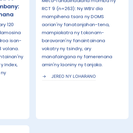
Meta-fanadihadiana momba ny
mbany:
RCT 9 (n=263): Ny WBV dia
ohana
mampihena tsara ny DOMS
ry 120
aorian'ny fanatanjahan-tena,
 lamosina
mampiakatra ny tokonam-
roa isan-
baravaran'ny fanaintainana
3 volana.
vokatry ny tsindry, ary
intainan'ny
manafaingana ny famerenana
y Index,
amin'ny laoniny ny tanjaka.
 ny
JEREO NY LOHARANO