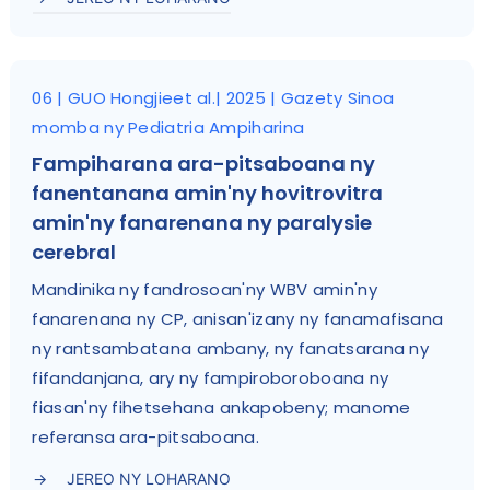
06 | GUO Hongjieet al.| 2025 | Gazety Sinoa
momba ny Pediatria Ampiharina
Fampiharana ara-pitsaboana ny
fanentanana amin'ny hovitrovitra
amin'ny fanarenana ny paralysie
cerebral
Mandinika ny fandrosoan'ny WBV amin'ny
fanarenana ny CP, anisan'izany ny fanamafisana
ny rantsambatana ambany, ny fanatsarana ny
fifandanjana, ary ny fampiroboroboana ny
fiasan'ny fihetsehana ankapobeny; manome
referansa ara-pitsaboana.
JEREO NY LOHARANO