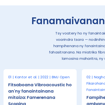
Fanamaivanana
Tsy voatery ho ny fanainta
voarindra tsara — nodinihi
hampihenana ny fanaintaina
fahasitranana. Na miatrika fib
lamosina maharitra, ny 
01 | Kantor et al. | 2022 | BMJ Open
02 | Naghdi
Fikarohan
Fitsaboana Vibroacoustic ho
Fanaintai
an'ny fanaintainana
mitaiza: Famerenana
Fampihe
Scoping
ambany 