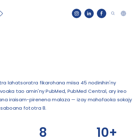
t
kitra lahatsoratra fikarohana miisa 45 nodinihin'ny
oaka tao amin'ny PubMed, PubMed Central, ary ireo
ana iraisam-pirenena malaza — izay mahafaoka sokajy
saboana fototra 8.
8
10+