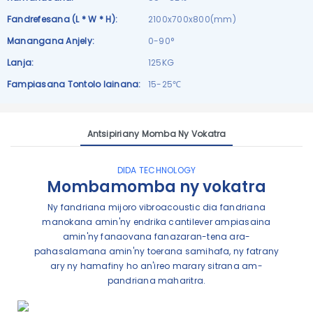
Fandrefesana (L * W * H):
2100x700x800(mm)
Manangana Anjely:
0-90°
Lanja:
125KG
Fampiasana Tontolo Iainana:
15-25℃
Antsipiriany Momba Ny Vokatra
DIDA TECHNOLOGY
Mombamomba ny vokatra
Ny fandriana mijoro vibroacoustic dia fandriana
manokana amin'ny endrika cantilever ampiasaina
amin'ny fanaovana fanazaran-tena ara-
pahasalamana amin'ny toerana samihafa, ny fatrany
ary ny hamafiny ho an'ireo marary sitrana am-
pandriana maharitra.