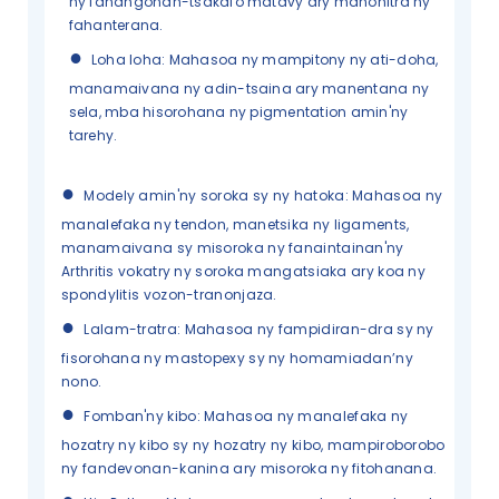
ny fanangonan-tsakafo matavy ary manohitra ny
fahanterana.
●
Loha loha
:
Mahasoa ny mampitony ny ati-doha,
manamaivana ny adin-tsaina ary manentana ny
sela, mba hisorohana ny pigmentation amin'ny
tarehy.
●
Modely amin'ny soroka sy ny hatoka: Mahasoa ny
manalefaka ny tendon, manetsika ny ligaments,
manamaivana sy misoroka ny fanaintainan'ny
Arthritis vokatry ny soroka mangatsiaka ary koa ny
spondylitis vozon-tranonjaza.
●
Lalam-tratra: Mahasoa ny fampidiran-dra sy ny
fisorohana ny mastopexy sy ny homamiadan’ny
nono.
●
Fomban'ny kibo: Mahasoa ny manalefaka ny
hozatry ny kibo sy ny hozatry ny kibo, mampiroborobo
ny fandevonan-kanina ary misoroka ny fitohanana.