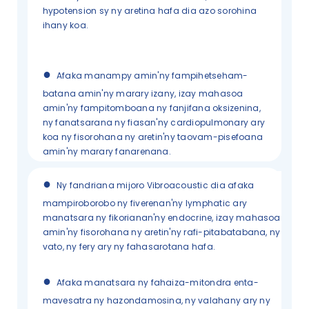
hypotension sy ny aretina hafa dia azo sorohina
ihany koa.
●
Afaka manampy amin'ny fampihetseham-
batana amin'ny marary izany, izay mahasoa
amin'ny fampitomboana ny fanjifana oksizenina,
ny fanatsarana ny fiasan'ny cardiopulmonary ary
koa ny fisorohana ny aretin'ny taovam-pisefoana
amin'ny marary fanarenana.
●
Ny fandriana mijoro Vibroacoustic dia afaka
mampiroborobo ny fiverenan'ny lymphatic ary
manatsara ny fikorianan'ny endocrine, izay mahasoa
amin'ny fisorohana ny aretin'ny rafi-pitabatabana, ny
vato, ny fery ary ny fahasarotana hafa.
●
Afaka manatsara ny fahaiza-mitondra enta-
mavesatra ny hazondamosina, ny valahany ary ny