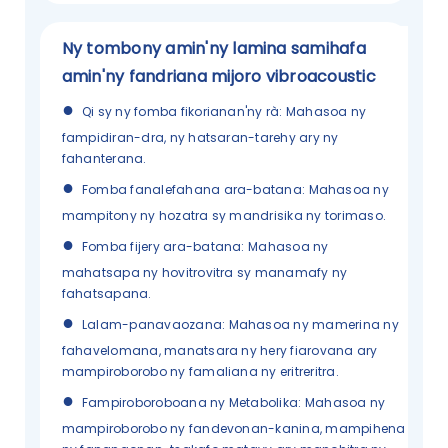
Ny tombony amin'ny lamina samihafa
amin'ny fandriana mijoro vibroacoustic
●
Qi sy ny fomba fikorianan'ny rà: Mahasoa ny
fampidiran-dra, ny hatsaran-tarehy ary ny
fahanterana.
●
Fomba fanalefahana ara-batana
:
Mahasoa ny
mampitony ny hozatra sy mandrisika ny torimaso.
●
Fomba fijery ara-batana
:
Mahasoa ny
mahatsapa ny hovitrovitra sy manamafy ny
fahatsapana.
●
Lalam-panavaozana: Mahasoa ny mamerina ny
fahavelomana, manatsara ny hery fiarovana ary
mampiroborobo ny famaliana ny eritreritra.
●
Fampiroboroboana ny Metabolika
:
Mahasoa ny
mampiroborobo ny fandevonan-kanina, mampihena