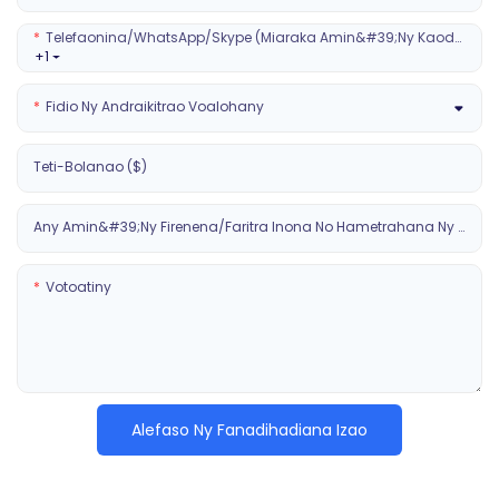
Telefaonina/WhatsApp/Skype (Miaraka Amin&#39;ny Kaody Faritra)
+1
Fidio Ny Andraikitrao Voalohany
Teti-Bolanao ($)
Any Amin&#39;ny Firenena/faritra Inona No Hametrahana Ny Fitaovana?
Votoatiny
Alefaso Ny Fanadihadiana Izao