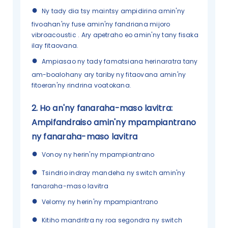
●
Ny tady dia tsy maintsy ampidirina amin'ny
fivoahan'ny fuse amin'ny fandriana mijoro
vibroacoustic
. Ary apetraho eo amin'ny tany fisaka
ilay fitaovana.
●
Ampiasao ny tady famatsiana herinaratra tany
am-boalohany ary tariby ny fitaovana amin'ny
fitoeran'ny rindrina voatokana.
2.
Ho an'ny fanaraha-maso lavitra:
Ampifandraiso amin'ny mpampiantrano
ny fanaraha-maso lavitra
●
Vonoy ny herin'ny mpampiantrano
●
Tsindrio indray mandeha ny switch amin'ny
fanaraha-maso lavitra
●
Velomy ny herin'ny mpampiantrano
●
Kitiho mandritra ny roa segondra ny switch