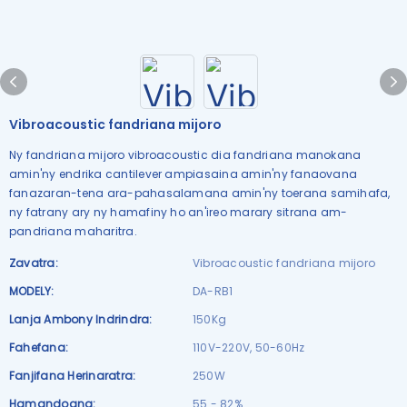
Vibroacoustic fandriana mijoro
Ny fandriana mijoro vibroacoustic dia fandriana manokana
amin'ny endrika cantilever ampiasaina amin'ny fanaovana
fanazaran-tena ara-pahasalamana amin'ny toerana samihafa,
ny fatrany ary ny hamafiny ho an'ireo marary sitrana am-
pandriana maharitra.
Zavatra:
Vibroacoustic fandriana mijoro
MODELY:
DA-RB1
Lanja Ambony Indrindra:
150Kg
Fahefana:
110V-220V, 50-60Hz
Fanjifana Herinaratra:
250W
Hamandoana:
55 - 82%