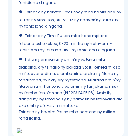
fanidiana dingana.
●
Tsindrio ny bokotra Frequency mba hanitsiana ny
fatran'ny vibration, 30-50 HZ ny haavon'ny fatra ary 1
ny fanidiana dingana.
●
Tsindrio ny Time Button mba hanampiana
fotoana bebe kokoa, 0-20 minitra ny halavan'ny
fanitsiana ny fotoana ary 1 ny fanidiana dingana.
●
Fidio ny ampahany amin’ny vatana mila
tsaboina, ary tsindrio ny bokotra Start. Rehefa miasa
ny fitaovana dia azo amboarina araka ny filana ny
faharetana, ny hery ary ny fotoana. Miaraka amin'ny
fitaovana mihantona / eo amin'ny fanjakana, misy
ny fomba fanofanana (P1,P2,P3,P4,P5,P6). Amin'ity
tranga ity, ny fotoana sy ny hamafin'ny fitaovana dia
azo ahitsy afa-tsy ny matetika.
Tsindrio ny bokotra Pause mba hamono ny milina
raha ilaina.