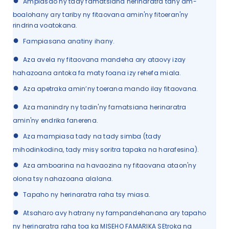
●
Ampiasao ny tady famatsiana herinaratra tany am-
boalohany ary tariby ny fitaovana amin'ny fitoeran'ny
rindrina voatokana.
●
Fampiasana anatiny ihany.
●
Aza avela ny fitaovana mandeha ary ataovy izay
hahazoana antoka fa maty foana izy rehefa miala.
●
Aza apetraka amin’ny toerana mando ilay fitaovana.
●
Aza manindry ny tadin'ny famatsiana herinaratra
amin'ny endrika fanerena.
●
Aza mampiasa tady na tady simba (tady
mihodinkodina, tady misy soritra tapaka na harafesina).
●
Aza amboarina na havaozina ny fitaovana ataon'ny
olona tsy nahazoana alalana.
●
Tapaho ny herinaratra raha tsy miasa.
●
Atsaharo avy hatrany ny fampandehanana ary tapaho
ny herinaratra raha toa ka MISEHO FAMARIKA SEtroka na