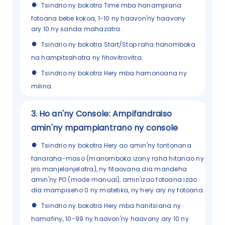
●
Tsindrio ny bokotra Time mba hanampiana
fotoana bebe kokoa, 1-10 ny haavon'ny haavony
ary 10 ny sanda mahazatra.
●
Tsindrio ny bokotra Start/Stop raha hanomboka
na hampitsahatra ny fihovitrovitra.
●
Tsindrio ny bokotra Hery mba hamonoana ny
milina.
3.
Ho an'ny Console: Ampifandraiso
amin'ny mpampiantrano ny console
●
Tsindrio ny bokotra Hery ao amin'ny tontonana
fanaraha-maso (manomboka izany raha hitanao ny
jiro manjelanjelatra), ny fitaovana dia mandeha
amin'ny PO (mode manual), amin'izao fotoana izao
dia mampiseho 0 ny matetika, ny hery ary ny fotoana.
●
Tsindrio ny bokotra Hery mba hanitsiana ny
hamafiny, 10-99 ny haavon'ny haavony ary 10 ny