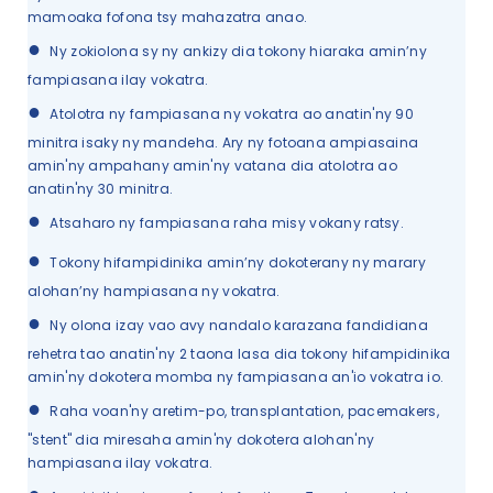
mamoaka fofona tsy mahazatra anao.
●
Ny zokiolona sy ny ankizy dia tokony hiaraka amin’ny
fampiasana ilay vokatra.
●
Atolotra ny fampiasana ny vokatra ao anatin'ny 90
minitra isaky ny mandeha. Ary ny fotoana ampiasaina
amin'ny ampahany amin'ny vatana dia atolotra ao
anatin'ny 30 minitra.
●
Atsaharo ny fampiasana raha misy vokany ratsy.
●
Tokony hifampidinika amin’ny dokoterany ny marary
alohan’ny hampiasana ny vokatra.
●
Ny olona izay vao avy nandalo karazana fandidiana
rehetra tao anatin'ny 2 taona lasa dia tokony hifampidinika
amin'ny dokotera momba ny fampiasana an'io vokatra io.
●
Raha voan'ny aretim-po, transplantation, pacemakers,
"stent" dia miresaha amin'ny dokotera alohan'ny
hampiasana ilay vokatra.