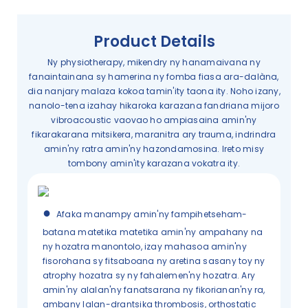
Product Details
Ny physiotherapy, mikendry ny hanamaivana ny
fanaintainana sy hamerina ny fomba fiasa ara-dalàna,
dia nanjary malaza kokoa tamin'ity taona ity. Noho izany,
nanolo-tena izahay hikaroka karazana fandriana mijoro
vibroacoustic vaovao ho ampiasaina amin'ny
fikarakarana mitsikera, maranitra ary trauma, indrindra
amin'ny ratra amin'ny hazondamosina. Ireto misy
tombony amin'ity karazana vokatra ity.
●
Afaka manampy amin'ny fampihetseham-
batana matetika matetika amin'ny ampahany na
ny hozatra manontolo, izay mahasoa amin'ny
fisorohana sy fitsaboana ny aretina sasany toy ny
atrophy hozatra sy ny fahalemen'ny hozatra. Ary
amin'ny alalan'ny fanatsarana ny fikorianan'ny ra,
ambany lalan-drantsika thrombosis, orthostatic