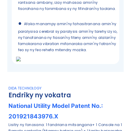
rantsana ambany, izay mahasoa amin'ny
fisorohana ny fanimbana sy ny fifindran'ny taolana.
●
Afaka manampy amin'ny fahasitranana amin'ny
paralysisa cerebral sy paralysis amin'ny tarehy izy io,
ny fanofanana ny fiasan'ny fiteny amin'ny alalan'ny
famokarana vibration mifanaraka amin'ny fatran'ny
feo sy ny feo rehefa mitendry mozika.
DIDA TECHNOLOGY
Endriky ny vokatra
National Utility Model Patent No.:
201921843976.X
Lisitry ny fonosana: 1 fandriana mitsangana+ 1 Console na 1
Remote controller (Miampy bateria roa) + 1 tariby herinaratra