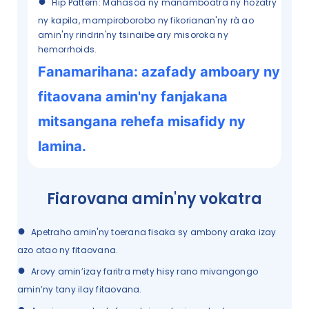
●
Hip Pattern: Mahasoa ny manamboatra ny hozatry
ny kapila, mampiroborobo ny fikorianan'ny rà ao
amin'ny rindrin'ny tsinaibe ary misoroka ny
hemorrhoids.
Fanamarihana: azafady amboary ny
fitaovana amin'ny fanjakana
mitsangana rehefa misafidy ny
lamina.
Fiarovana amin'ny vokatra
●
Apetraho amin'ny toerana fisaka sy ambony araka izay
azo atao ny fitaovana.
●
Arovy amin’izay faritra mety hisy rano mivangongo
amin’ny tany ilay fitaovana.