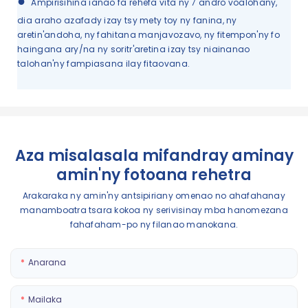
●
Ampirisihina ianao fa rehefa vita ny 7 andro voalohany,
dia araho azafady izay tsy mety toy ny fanina, ny
aretin'andoha, ny fahitana manjavozavo, ny fitempon'ny fo
haingana ary/na ny soritr'aretina izay tsy niainanao
talohan'ny fampiasana ilay fitaovana.
Aza misalasala mifandray aminay
amin'ny fotoana rehetra
Arakaraka ny amin'ny antsipiriany omenao no ahafahanay
manamboatra tsara kokoa ny serivisinay mba hanomezana
fahafaham-po ny filanao manokana.
Anarana
Mailaka