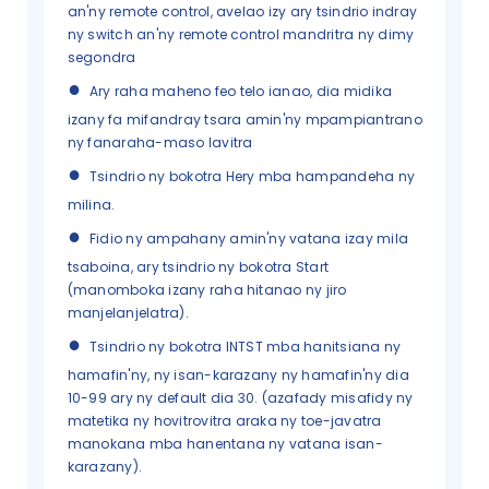
an'ny remote control, avelao izy ary tsindrio indray
ny switch an'ny remote control mandritra ny dimy
segondra
●
Ary raha maheno feo telo ianao, dia midika
izany fa mifandray tsara amin'ny mpampiantrano
ny fanaraha-maso lavitra
●
Tsindrio ny bokotra Hery mba hampandeha ny
milina.
●
Fidio ny ampahany amin'ny vatana izay mila
tsaboina, ary tsindrio ny bokotra Start
(manomboka izany raha hitanao ny jiro
manjelanjelatra).
●
Tsindrio ny bokotra INTST mba hanitsiana ny
hamafin'ny, ny isan-karazany ny hamafin'ny dia
10-99 ary ny default dia 30. (azafady misafidy ny
matetika ny hovitrovitra araka ny toe-javatra
manokana mba hanentana ny vatana isan-
karazany).