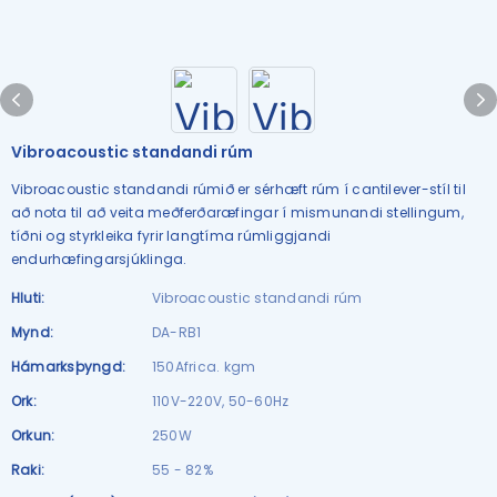
Vibroacoustic standandi rúm
Vibroacoustic standandi rúmið er sérhæft rúm í cantilever-stíl til
að nota til að veita meðferðaræfingar í mismunandi stellingum,
tíðni og styrkleika fyrir langtíma rúmliggjandi
endurhæfingarsjúklinga.
Hluti:
Vibroacoustic standandi rúm
Mynd:
DA-RB1
Hámarksþyngd:
150Africa. kgm
Ork:
110V-220V, 50-60Hz
Orkun:
250W
Raki:
55 - 82%