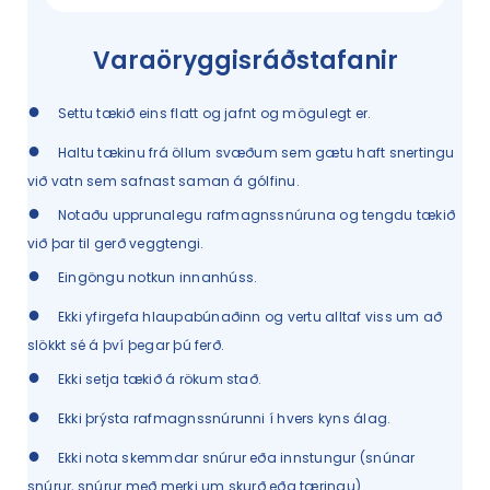
Varaöryggisráðstafanir
●
Settu tækið eins flatt og jafnt og mögulegt er.
●
Haltu tækinu frá öllum svæðum sem gætu haft snertingu
við vatn sem safnast saman á gólfinu.
●
Notaðu upprunalegu rafmagnssnúruna og tengdu tækið
við þar til gerð veggtengi.
●
Eingöngu notkun innanhúss.
●
Ekki yfirgefa hlaupabúnaðinn og vertu alltaf viss um að
slökkt sé á því þegar þú ferð.
●
Ekki setja tækið á rökum stað.
●
Ekki þrýsta rafmagnssnúrunni í hvers kyns álag.
●
Ekki nota skemmdar snúrur eða innstungur (snúnar
snúrur, snúrur með merki um skurð eða tæringu).