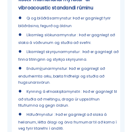
vibroacoustic standandi rúminu
●
Qi og blóðrásarmynstur: Það er gagnlegt fyrir
blóðrásina, fegurð og öldrun
●
Líkamleg slökunarmynstur
:
Það er gagnlegt að
slaka á vöðvunum og stuðla að svefni.
●
Líkamlegt skynjunarmynstur
:
Það er gagnlegt að
finna titringinn og styrkja skynjunina.
●
Endurnýjunarmynstur: Það er gagnlegt að
endurheimta orku, bæta friðhelgi og stuðla að
hugsunarsvörun.
●
Kynning á efnaskiptamynstri
:
Það er gagnlegt til
að stuðla að meltingu, draga úr uppsöfnun
fitufrumna og gegn öldrun.
●
Höfuðmynstur
:
Það er gagnlegt að slaka á
heilanum, létta álagi og örva frumurnar til að koma í
veg fyrir litarefni í andliti.