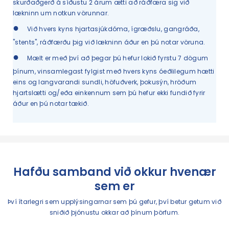
skurðaðgerð á síðustu 2 árum ætti að ráðfæra sig við
lækninn um notkun vörunnar.
●
Við hvers kyns hjartasjúkdóma, ígræðslu, gangráða,
"stents", ráðfærðu þig við lækninn áður en þú notar vöruna.
●
Mælt er með því að þegar þú hefur lokið fyrstu 7 dögum
þínum, vinsamlegast fylgist með hvers kyns óeðlilegum hætti
eins og langvarandi sundli, höfuðverk, þokusýn, hröðum
hjartslætti og/eða einkennum sem þú hefur ekki fundið fyrir
áður en þú notar tækið.
Hafðu samband við okkur hvenær
sem er
Því ítarlegri sem upplýsingarnar sem þú gefur, því betur getum við
sniðið þjónustu okkar að þínum þörfum.