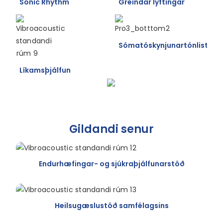
Sonic Rhythm
Greindar lyftingar
Sómatóskynjunartónlist
Líkamsþjálfun
Gildandi senur
Endurhæfingar- og sjúkraþjálfunarstöð
Heilsugæslustöð samfélagsins