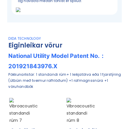
og hávaða meðan tónlist er spiluð.
DIDA TECHNOLOGY
Eiginleikar vörur
National Utility Model Patent No.：
201921843976.X
Pökkunarlistar: 1 standandi rúm+ 1 leikjatölva eða 1 fjarstýring
(útbúin með tveimur rafhlöðum) +1 rafmagnssnúra +1
vöruhandbók