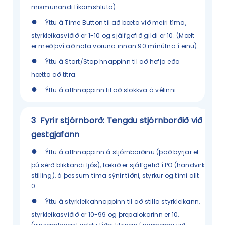
mismunandi líkamshluta).
●
Ýttu á Time Button til að bæta við meiri tíma,
styrkleikasviðið er 1-10 og sjálfgefið gildi er 10. (Mælt
er með því að nota vöruna innan 90 mínútna í einu)
●
Ýttu á Start/Stop hnappinn til að hefja eða
hætta að titra.
●
Ýttu á aflhnappinn til að slökkva á vélinni.
3
Fyrir stjórnborð: Tengdu stjórnborðið við
gestgjafann
●
Ýttu á aflhnappinn á stjórnborðinu (það byrjar ef
þú sérð blikkandi ljós), tækið er sjálfgefið í PO (handvirk
stilling), á þessum tíma sýnir tíðni, styrkur og tími allt
0
●
Ýttu á styrkleikahnappinn til að stilla styrkleikann,
styrkleikasviðið er 10-99 og þrepalokarinn er 10.