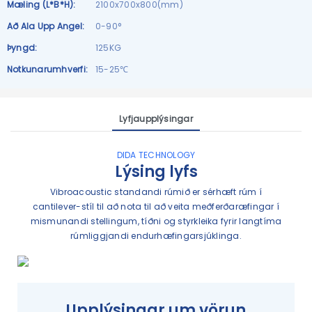
Mæling (L*B*H):
2100x700x800(mm)
Að Ala Upp Angel:
0-90°
Þyngd:
125KG
Notkunarumhverfi:
15-25℃
Lyfjaupplýsingar
DIDA TECHNOLOGY
Lýsing lyfs
Vibroacoustic standandi rúmið er sérhæft rúm í
cantilever-stíl til að nota til að veita meðferðaræfingar í
mismunandi stellingum, tíðni og styrkleika fyrir langtíma
rúmliggjandi endurhæfingarsjúklinga.
Upplýsingar um vörun