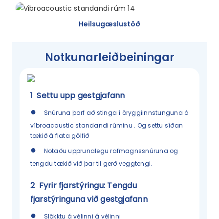
Heilsugæslustöð
Notkunarleiðbeiningar
1
Settu upp gestgjafann
●
Snúruna þarf að stinga í öryggiinnstunguna á
víbroacoustic standandi rúminu
. Og settu síðan
tækið á flata gólfið
●
Notaðu upprunalegu rafmagnssnúruna og
tengdu tækið við þar til gerð veggtengi.
2
Fyrir fjarstýringu: Tengdu
fjarstýringuna við gestgjafann
●
Slökktu á vélinni á vélinni