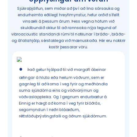
Sjúkraþjálfun, sem miðar að því að lina sársauka og
endurheimta eðlilegt hreyfimynstur, hefur orðið sífellt
vinsælli á þessum árum. Þess vegna höfum við
skuldbundið okkur til að rannsaka nýja tegund af
vibroacoustic standandi rúmi til notkunar í bráða-, bráða-
og áfallahjálp, sérstaklega við mænuskaða. Hér eru nokkrir
kostir þessarar vöru.
●
Það getur hjálpað til við margoft óbeinar
æfingar á hluta eða heilum vöðvum, sem er
gagnleg til að koma í veg fyrir og meðhöndla
suma sjúkdóma eins og vöðvarýrnun og
vöðvaslappleika. Og í gegnum endurbætur á
Einnig er hægt að koma í veg fyrir blóðrás,
segamyndun í neðri bláæðum,
réttstöðuþrýstingsfalli og öðrum sjúkdómum.