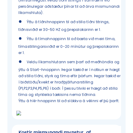
(vinsamlegast veldu tíðni titrings í samræmi við
persónulegar aðstæður þínar til að örva mismunandi
líkamshluta).
●
Ýttu á tíðnihnappinn til að stilla tíðni titrings,
tíðnisviðið er 30-50 HZ og þrepalokarinn er 1.
●
Ýttu á tímahnappinn til að bæta við meiri tíma,
tímastillingarsviðið er 0-20 mínútur og þrepalokarinn
er 1.
●
Veldu líkamshlutann sem þarf að meðhöndla og
ýttu á Start-hnappinn. Þegar tækið er í notkun er hægt
að stilla tíðni, styrk og tíma eftir þörfum. Þegar tækið er
í biðstöðu/kveikt er hraðþjálfunarstilling
(P1,P2,P3,P4,P5,P6) í boði. Í þessu tilviki er hægt að stilla
tíma og styrkleika tækisins nema tíðnina.
Ýttu á hlé-hnappinn til að slökkva á vélinni ef þú þarft.
Kostir mismunandi mynstur
af