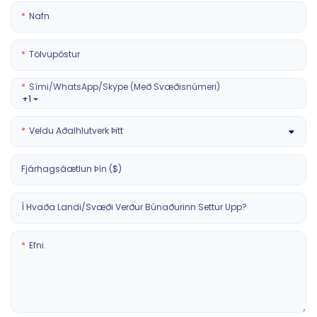
Nafn
Tölvupóstur
Sími/WhatsApp/Skype (með Svæðisnúmeri)
+1
Veldu Aðalhlutverk Þitt
Fjárhagsáætlun Þín ($)
Í Hvaða Landi/svæði Verður Búnaðurinn Settur Upp?
Efni.