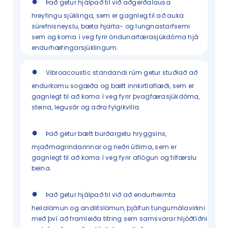
●
Það getur hjálpað til við aðgerðalausa
hreyfingu sjúklinga, sem er gagnleg til að auka
súrefnisneyslu, bæta hjarta- og lungnastarfsemi
sem og koma í veg fyrir öndunarfærasjúkdóma hjá
endurhæfingarsjúklingum.
●
Vibroacoustic standandi rúm getur stuðlað að
endurkomu sogæða og bætt innkirtlaflæði, sem er
gagnlegt til að koma í veg fyrir þvagfærasjúkdóma,
steina, legusár og aðra fylgikvilla.
●
Það getur bætt burðargetu hryggsins,
mjaðmagrindarinnar og neðri útlima, sem er
gagnlegt til að koma í veg fyrir aflögun og tilfærslu
beina.
●
Það getur hjálpað til við að endurheimta
heilalömun og andlitslömun, þjálfun tungumálavirkni
með því að framleiða titring sem samsvarar hljóðtíðni