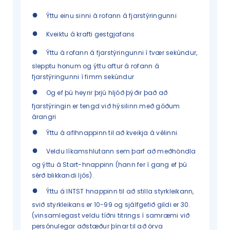
●
Ýttu einu sinni á rofann á fjarstýringunni
●
Kveiktu á krafti gestgjafans
●
Ýttu á rofann á fjarstýringunni í tvær sekúndur,
slepptu honum og ýttu aftur á rofann á
fjarstýringunni í fimm sekúndur
●
Og ef þú heyrir þrjú hljóð þýðir það að
fjarstýringin er tengd við hýsilinn með góðum
árangri
●
Ýttu á aflhnappinn til að kveikja á vélinni.
●
Veldu líkamshlutann sem þarf að meðhöndla
og ýttu á Start-hnappinn (hann fer í gang ef þú
sérð blikkandi ljós).
●
Ýttu á INTST hnappinn til að stilla styrkleikann,
svið styrkleikans er 10-99 og sjálfgefið gildi er 30.
(vinsamlegast veldu tíðni titrings í samræmi við
persónulegar aðstæður þínar til að örva