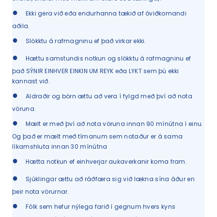
●
Ekki gera við eða endurhanna tækið af óviðkomandi
aðila.
●
Slökktu á rafmagninu ef það virkar ekki.
●
Hættu samstundis notkun og slökktu á rafmagninu ef
það SÝNIR EINHVER EINKIN UM REYK eða LYKT sem þú ekki
kannast við.
●
Aldraðir og börn ættu að vera í fylgd með því að nota
vöruna.
●
Mælt er með því að nota vöruna innan 90 mínútna í einu.
Og það er mælt með tímanum sem notaður er á sama
líkamshluta innan 30 mínútna
●
Hætta notkun ef einhverjar aukaverkanir koma fram.
●
Sjúklingar ættu að ráðfæra sig við lækna sína áður en
þeir nota vörurnar.
●
Fólk sem hefur nýlega farið í gegnum hvers kyns