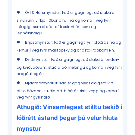
●
Öxl & Hálsmynstur: Það er gagnlegt að slaka á
sinunum, virkja liðböndin, lina og koma í veg fyrir
liðagigt sem stafar af frosinni öxl sem og
leghálsbólgu.
●
Brjóstmynstur: Það er gagnlegt fyrir blóðrásina og
kemur í veg fyrir mastopexy og brjóstakrabbamein.
●
Kviðmynstur: Það er gagnlegt að slaka á lendar-
og kviðvöðvum, stuðla að meltingu og koma í veg fyrir
hægðatregðu.
●
Mjaðmamynstur: Það er gagnlegt að gera við
diskvöðvann, stuðla að blóðrás ristli vegg og koma í
veg fyrir gyllinæð.
Athugið: Vinsamlegast stilltu tækið í
lóðrétt ástand þegar þú velur hluta
mynstur