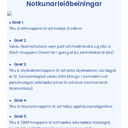
Notkunarleiðbeiningar
●
Skref 1:
Ýttu á aflhnappinn til að kveikja á vélinni.
●
Skref 2:
Veldu líkamshlutann sem þarf að meðhöndla og ýttu á
Start-hnappinn (hann fer í gang ef þú sérð blikkandi ljós).
●
Skref 3:
Ýttu á styrkleikahnappinn til að stilla styrkleikann, sá lægsti
er 10. (vinsamlegast veldu tíðni titrings í samræmi við
persónulegar aðstæður þínar til að örva mismunandi
líkamshluta).
●
Skref 4:
Ýttu á hitunarhnappinn til að hefja upphitunaraðgerðina.
●
Skref 5:
Ýttu á TEMP hnappinn til að hækka eða lækka hitastigið,