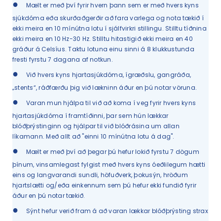
●
Mælt er með því fyrir hvern þann sem er með hvers kyns
sjúkdóma eða skurðaðgerðir að fara varlega og nota tækið í
ekki meira en 10 mínútna lotu í sjálfvirkri stillingu. Stilltu tíðnina
ekki meira en 10 Hz-30 Hz. Stilltu hitastigið ekki meira en 40
gráður á Celsíus. Taktu lotuna einu sinni á 8 klukkustunda
fresti fyrstu 7 dagana af notkun.
●
Við hvers kyns hjartasjúkdóma, ígræðslu, gangráða,
„stents“, ráðfærðu þig við lækninn áður en þú notar vöruna.
●
Varan mun hjálpa til við að koma í veg fyrir hvers kyns
hjartasjúkdóma í framtíðinni, þar sem hún lækkar
blóðþrýstinginn og hjálpar til við blóðrásina um allan
líkamann. Með allt að "einni 10 mínútna lotu á dag".
●
Mælt er með því að þegar þú hefur lokið fyrstu 7 dögum
þínum, vinsamlegast fylgist með hvers kyns óeðlilegum hætti
eins og langvarandi sundli, höfuðverk, þokusýn, hröðum
hjartslætti og/eða einkennum sem þú hefur ekki fundið fyrir
áður en þú notar tækið.
●
Sýnt hefur verið fram á að varan lækkar blóðþrýsting strax