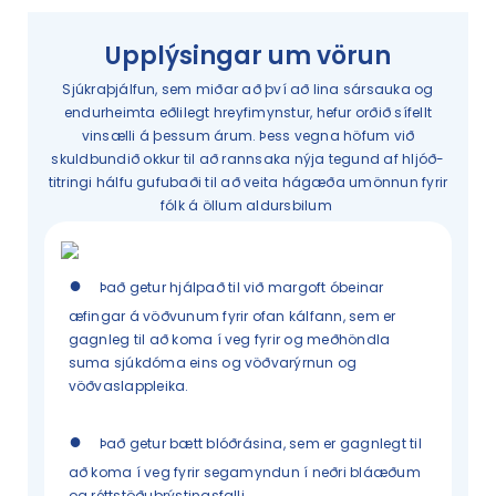
Upplýsingar um vörun
Sjúkraþjálfun, sem miðar að því að lina sársauka og
endurheimta eðlilegt hreyfimynstur, hefur orðið sífellt
vinsælli á þessum árum. Þess vegna höfum við
skuldbundið okkur til að rannsaka nýja tegund af hljóð-
titringi hálfu gufubaði til að veita hágæða umönnun fyrir
fólk á öllum aldursbilum
●
Það getur hjálpað til við margoft óbeinar
æfingar á vöðvunum fyrir ofan kálfann, sem er
gagnleg til að koma í veg fyrir og meðhöndla
suma sjúkdóma eins og vöðvarýrnun og
vöðvaslappleika.
●
Það getur bætt blóðrásina, sem er gagnlegt til
að koma í veg fyrir segamyndun í neðri bláæðum
og réttstöðuþrýstingsfalli.