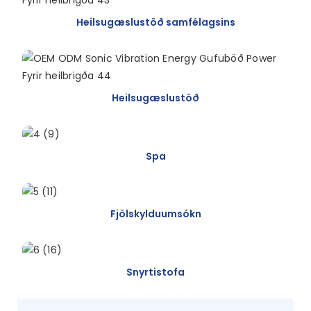
Heilsugæslustöð samfélagsins
Heilsugæslustöð
Spa
Fjölskylduumsókn
Snyrtistofa