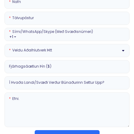
Nafn
Tölvupóstur
Sími/WhatsApp/Skype (með Svæðisnúmeri)
+1
Veldu Aðalhlutverk Þitt
Fjárhagsáætlun Þín ($)
Í Hvaða Landi/svæði Verður Búnaðurinn Settur Upp?
Efni.