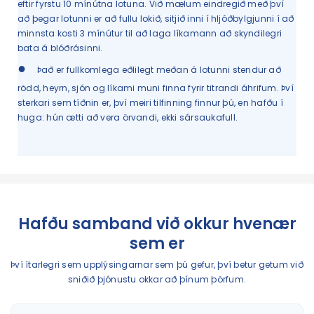
eftir fyrstu 10 mínútna lotuna. Við mælum eindregið með því
að þegar lotunni er að fullu lokið, sitjið inni í hljóðbylgjunni í að
minnsta kosti 3 mínútur til að laga líkamann að skyndilegri
bata á blóðrásinni.
●
Það er fullkomlega eðlilegt meðan á lotunni stendur að
rödd, heyrn, sjón og líkami muni finna fyrir titrandi áhrifum. Því
sterkari sem tíðnin er, því meiri tilfinning finnur þú, en hafðu í
huga: hún ætti að vera örvandi, ekki sársaukafull.
Hafðu samband við okkur hvenær
sem er
Því ítarlegri sem upplýsingarnar sem þú gefur, því betur getum við
sniðið þjónustu okkar að þínum þörfum.