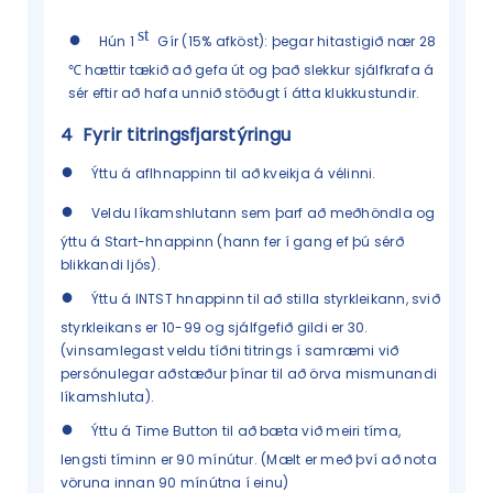
st
●
Hún 1
Gír (15% afköst): þegar hitastigið nær 28
℃ hættir tækið að gefa út og það slekkur sjálfkrafa á
sér eftir að hafa unnið stöðugt í átta klukkustundir.
4
Fyrir titringsfjarstýringu
●
Ýttu á aflhnappinn til að kveikja á vélinni.
●
Veldu líkamshlutann sem þarf að meðhöndla og
ýttu á Start-hnappinn (hann fer í gang ef þú sérð
blikkandi ljós).
●
Ýttu á INTST hnappinn til að stilla styrkleikann, svið
styrkleikans er 10-99 og sjálfgefið gildi er 30.
(vinsamlegast veldu tíðni titrings í samræmi við
persónulegar aðstæður þínar til að örva mismunandi
líkamshluta).
●
Ýttu á Time Button til að bæta við meiri tíma,
lengsti tíminn er 90 mínútur. (Mælt er með því að nota
vöruna innan 90 mínútna í einu)