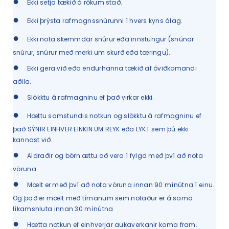
●
Ekki setja tækið á rökum stað.
●
Ekki þrýsta rafmagnssnúrunni í hvers kyns álag.
●
Ekki nota skemmdar snúrur eða innstungur (snúnar
snúrur, snúrur með merki um skurð eða tæringu).
●
Ekki gera við eða endurhanna tækið af óviðkomandi
aðila.
●
Slökktu á rafmagninu ef það virkar ekki.
●
Hættu samstundis notkun og slökktu á rafmagninu ef
það SÝNIR EINHVER EINKIN UM REYK eða LYKT sem þú ekki
kannast við.
●
Aldraðir og börn ættu að vera í fylgd með því að nota
vöruna.
●
Mælt er með því að nota vöruna innan 90 mínútna í einu.
Og það er mælt með tímanum sem notaður er á sama
líkamshluta innan 30 mínútna
●
Hætta notkun ef einhverjar aukaverkanir koma fram.