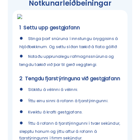
Notkunarleiðbeiningar
1
Settu upp gestgjafann
●
Stinga þarf snúruna í innstungu öryggisins á
hljóðbekknum. Og settu síðan tækið á flata gólfið
●
Notaðu upprunalegu rafmagnssnúruna og
tengdu tækið við þar til gerð veggtengi.
2
Tengdu fjarstýringuna við gestgjafann
●
Slökktu á vélinni á vélinni.
●
Ýttu einu sinni á rofann á fjarstýringunni.
●
Kveiktu á krafti gestgjafans.
●
Ýttu á rofann á fjarstýringunni í tvær sekúndur,
slepptu honum og ýttu aftur á rofann á
fjarstýringunni í fimm sekúndur.