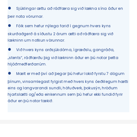
●
Sjúklingar ættu að ráðfæra sig við lækna sína áður en
þeir nota vörurnar.
●
Fólk sem hefur nýlega farið í gegnum hvers kyns
skurðaðgerð á síðustu 2 árum ætti að ráðfæra sig við
lækninn um notkun vörunnar.
●
Við hvers kyns arðsjúkdóma, ígræðslu, gangráða,
„stents“, ráðfærðu þig við lækninn áður en þú notar þetta
hljóðmeðferðarrúm.
●
Mælt er með því að þegar þú hefur lokið fyrstu 7 dögum
þínum, vinsamlegast fylgist með hvers kyns óeðlilegum hætti
eins og langvarandi sundli, höfuðverk, þokusýn, hröðum
hjartslætti og/eða einkennum sem þú hefur ekki fundið fyrir
áður en þú notar tækið.