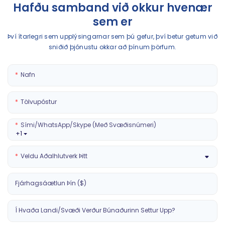
Hafðu samband við okkur hvenær
sem er
Því ítarlegri sem upplýsingarnar sem þú gefur, því betur getum við
sniðið þjónustu okkar að þínum þörfum.
Nafn
Tölvupóstur
Sími/WhatsApp/Skype (með Svæðisnúmeri)
+1
Veldu Aðalhlutverk Þitt
Fjárhagsáætlun Þín ($)
Í Hvaða Landi/svæði Verður Búnaðurinn Settur Upp?