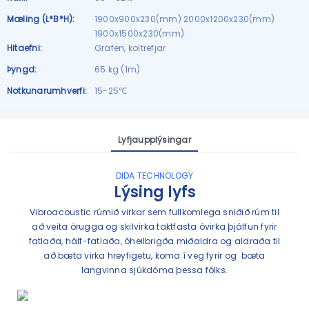
Mæling (L*B*H):
1900x900x230(mm) 2000x1200x230(mm)
1900x1500x230(mm)
Hitaefni:
Grafen, koltrefjar
Þyngd:
65 kg (1m)
Notkunarumhverfi:
15-25℃
Lyfjaupplýsingar
DIDA TECHNOLOGY
Lýsing lyfs
Vibroacoustic rúmið virkar sem fullkomlega sniðið rúm til
að veita örugga og skilvirka taktfasta óvirka þjálfun fyrir
fatlaða, hálf-fatlaða, óheilbrigða miðaldra og aldraða til
að bæta virka hreyfigetu, koma í veg fyrir og bæta
langvinna sjúkdóma þessa fólks.