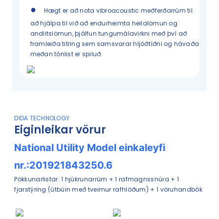
●
Hægt er að nota vibroacoustic meðferðarrúm til
að hjálpa til við að endurheimta heilalömun og
andlitslömun, þjálfun tungumálavirkni með því að
framleiða titring sem samsvarar hljóðtíðni og hávaða
meðan tónlist er spiluð.
DIDA TECHNOLOGY
Eiginleikar vörur
National Utility Model einkaleyfi
nr.:201921843250.6
Pökkunarlistar: 1 hjúkrunarrúm + 1 rafmagnssnúra + 1
fjarstýring (útbúin með tveimur rafhlöðum) + 1 vöruhandbók