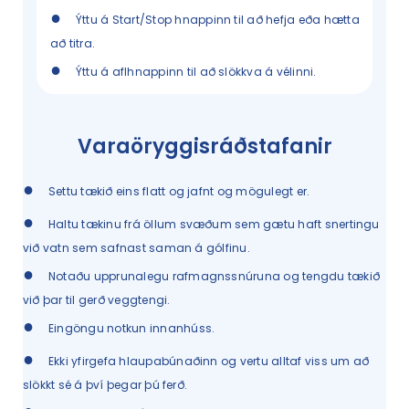
●
Ýttu á Start/Stop hnappinn til að hefja eða hætta
að titra.
●
Ýttu á aflhnappinn til að slökkva á vélinni.
Varaöryggisráðstafanir
●
Settu tækið eins flatt og jafnt og mögulegt er.
●
Haltu tækinu frá öllum svæðum sem gætu haft snertingu
við vatn sem safnast saman á gólfinu.
●
Notaðu upprunalegu rafmagnssnúruna og tengdu tækið
við þar til gerð veggtengi.
●
Eingöngu notkun innanhúss.
●
Ekki yfirgefa hlaupabúnaðinn og vertu alltaf viss um að
slökkt sé á því þegar þú ferð.