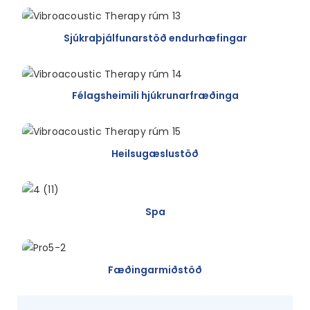
Sjúkraþjálfunarstöð endurhæfingar
Félagsheimili hjúkrunarfræðinga
Heilsugæslustöð
Spa
Fæðingarmiðstöð