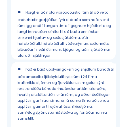
●
Hægt er að nota vibroacoustic rúm til að veita
endurhæfingarþjálfun fyrir aldraða sem hafa verið
rúmliggjandi í langan tíma í gegnum hljóðtakta og
langt innrauðan ofhita, til að bæta enn frekar
einkenni hjarta- og æðasjúkdóma, eftir
heilablóðfall, heilablóðfall, vöðvarýrnun, æðahnúta.
bláæðar í neðri útlimum, bjúgur og aðrir sjúkdómar
aldraðir sjúklingar
●
Það er búið upplýsingakerfi og snjöllum búnaði til
að samþætta fjölskyldulífeyrisrúm í 24 tíma
kraftmikla stjórnun og fjarvöktun, sem getur sýnt
rekstrarstöðu búnaðarins, öndunartíðni aldraðra,
hvort hjartsláttartíðni er úr rúmi, og aðrar óeðlilegar
upplýsingar í rauntíma, en á sama tíma að senda
upplýsingarnar til sjúkrahúsa, ríkisstjórna,
samfélagsþjónustumiðstöðva og forráðamanna
samstillt.