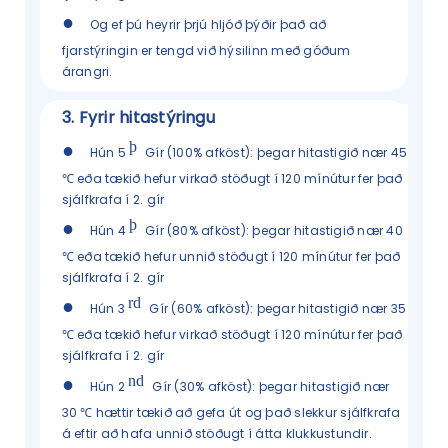
●
Og ef þú heyrir þrjú hljóð þýðir það að
fjarstýringin er tengd við hýsilinn með góðum
árangri.
3.
Fyrir hitastýringu
þ
●
Hún 5
Gír (100% afköst): þegar hitastigið nær 45
℃ eða tækið hefur virkað stöðugt í 120 mínútur fer það
sjálfkrafa í 2. gír
þ
●
Hún 4
Gír (80% afköst): þegar hitastigið nær 40
℃ eða tækið hefur unnið stöðugt í 120 mínútur fer það
sjálfkrafa í 2. gír
rd
●
Hún 3
Gír (60% afköst): þegar hitastigið nær 35
℃ eða tækið hefur virkað stöðugt í 120 mínútur fer það
sjálfkrafa í 2. gír
nd
●
Hún 2
Gír (30% afköst): þegar hitastigið nær
30 ℃ hættir tækið að gefa út og það slekkur sjálfkrafa
á eftir að hafa unnið stöðugt í átta klukkustundir.