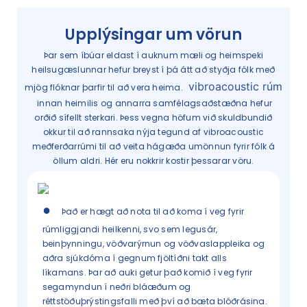
Upplýsingar um vörun
Þar sem íbúar eldast í auknum mæli og heimspeki
heilsugæslunnar hefur breyst í þá átt að styðja fólk með
vibroacoustic rúm
mjög flóknar þarfir til að vera heima.
innan heimilis og annarra samfélagsaðstæðna hefur
orðið sífellt sterkari. Þess vegna höfum við skuldbundið
okkur til að rannsaka nýja tegund af vibroacoustic
meðferðarrúmi til að veita hágæða umönnun fyrir fólk á
öllum aldri. Hér eru nokkrir kostir þessarar vöru.
●
Það er hægt að nota til að koma í veg fyrir
rúmliggjandi heilkenni, svo sem legusár,
beinþynningu, vöðvarýrnun og vöðvaslappleika og
aðra sjúkdóma í gegnum fjöltíðni takt alls
líkamans. Þar að auki getur það komið í veg fyrir
segamyndun í neðri bláæðum og
réttstöðuþrýstingsfalli með því að bæta blóðrásina.