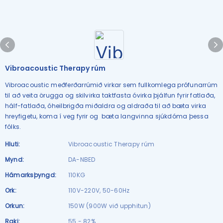
Vibroacoustic Therapy rúm
Vibroacoustic meðferðarrúmið virkar sem fullkomlega prófunarrúm
til að veita örugga og skilvirka taktfasta óvirka þjálfun fyrir fatlaða,
hálf-fatlaða, óheilbrigða miðaldra og aldraða til að bæta virka
hreyfigetu, koma í veg fyrir og bæta langvinna sjúkdóma þessa
fólks.
Hluti:
Vibroacoustic Therapy rúm
Mynd:
DA-NBED
Hámarksþyngd:
110KG
Ork:
110V-220V, 50-60Hz
Orkun:
150W (900W við upphitun)
Raki:
55 - 82%