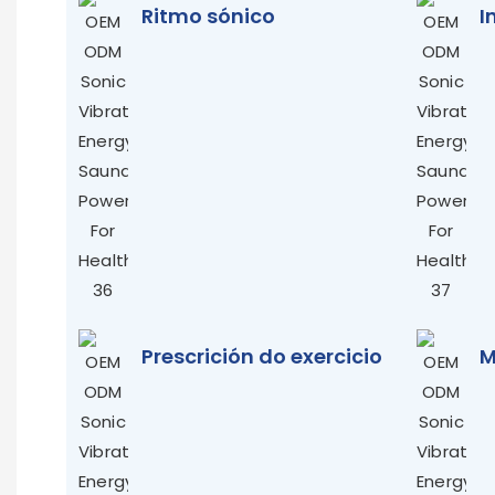
Ritmo sónico
I
Prescrición do exercicio
M