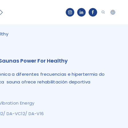
tacto
lthy
Saunas Power For Healthy
nica a diferentes frecuencias e hipertermia do
ica sauna ofrece rehabilitación deportiva
Vibration Energy
12/ DA-VC12/ DA-V16