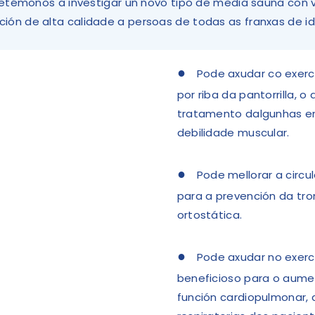
témonos a investigar un novo tipo de media sauna con v
ción de alta calidade a persoas de todas as franxas de i
●
Pode axudar co exerc
por riba da pantorrilla, 
tratamento dalgunhas en
debilidade muscular.
●
Pode mellorar a circu
para a prevención da tro
ortostática.
●
Pode axudar no exerci
beneficioso para o aume
función cardiopulmonar,