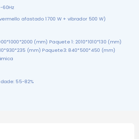
0-60Hz
avermello afastado 1700 W + vibrador 500 W)
 1000*1000*2000 (mm) Paquete 1: 2010*1010*130 (mm)
010*930*235 (mm) Paquete3: 840*500*450 (mm)
ámica
idade: 55-82%