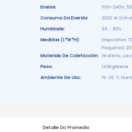
Enerxe:
110V~240V, 5
Consumo Da Enerxía:
2200 W (infr
Humidade:
55 - 82%
Medidas (L*W*H):
Dispositivo:
Paquete2: 2
Materiais De Calefacción:
Grafeno, cer
Peso:
145KgName
Ambiente De Uso:
15-25 ℃ Hum
Detalle Do Promedio