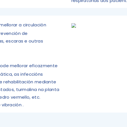
respiratorias dos pacient
mellorar a circulación
prevención de
s, escaras e outras
pode mellorar eficazmente
fática, as infeccións
e rehabilitación mediante
stados, turmalina na planta
edro vermello, etc.
 vibración
.