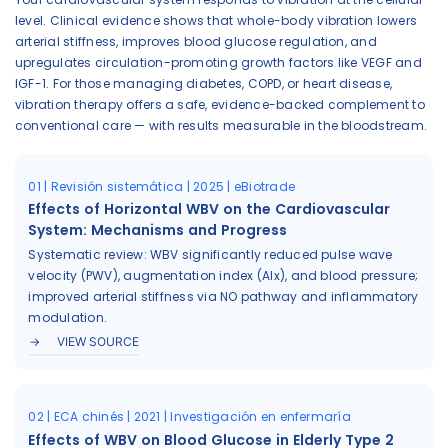
level. Clinical evidence shows that whole-body vibration lowers
arterial stiffness, improves blood glucose regulation, and
upregulates circulation-promoting growth factors like VEGF and
IGF-1. For those managing diabetes, COPD, or heart disease,
vibration therapy offers a safe, evidence-backed complement to
conventional care — with results measurable in the bloodstream.
01 | Revisión sistemática | 2025 | eBiotrade
Effects of Horizontal WBV on the Cardiovascular
System: Mechanisms and Progress
Systematic review: WBV significantly reduced pulse wave
velocity (PWV), augmentation index (AIx), and blood pressure;
improved arterial stiffness via NO pathway and inflammatory
modulation.
VIEW SOURCE
02 | ECA chinés | 2021 | Investigación en enfermaría
Effects of WBV on Blood Glucose in Elderly Type 2