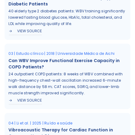
Diabetic Patients
40 elderly type 2 diabetes patients: WBV training significantly
lowered fasting blood glucose, HbA1c, total cholesterol, and
LDL while improving quality of life.
VIEW SOURCE
03 | Estudo clínico | 2018 | Universidade Médica de Aichi
Can WBV Improve Functional Exercise Capacity in
COPD Patients?
24 outpatient COPD patients: 8 weeks of WBV combined with
high-frequency chest-wall oscillation increased 6-minute
walk distance by 58 m; CAT scores, SGRQ, and lower-limb
muscle strength improved significantly.
VIEW SOURCE
04 | Li et al. | 2025 | Ruído e saúde
Vibroacoustic Therapy for Cardiac Function in