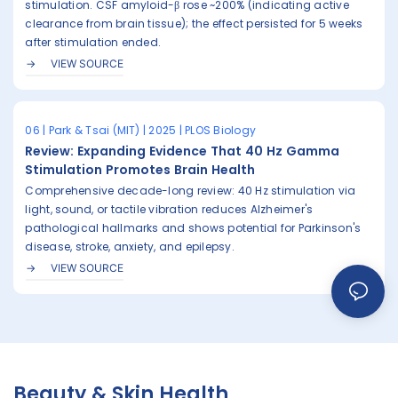
stimulation. CSF amyloid-β rose ~200% (indicating active
clearance from brain tissue); the effect persisted for 5 weeks
after stimulation ended.
VIEW SOURCE
06 | Park & Tsai (MIT) | 2025 | PLOS Biology
Review: Expanding Evidence That 40 Hz Gamma
Stimulation Promotes Brain Health
Comprehensive decade-long review: 40 Hz stimulation via
light, sound, or tactile vibration reduces Alzheimer's
pathological hallmarks and shows potential for Parkinson's
disease, stroke, anxiety, and epilepsy.
VIEW SOURCE
Beauty & Skin Health