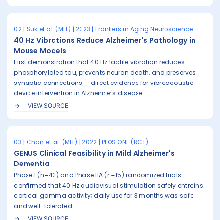
02 | Suk et al. (MIT) | 2023 | Frontiers in Aging Neuroscience
40 Hz Vibrations Reduce Alzheimer's Pathology in
Mouse Models
First demonstration that 40 Hz tactile vibration reduces
phosphorylated tau, prevents neuron death, and preserves
synaptic connections — direct evidence for vibroacoustic
device intervention in Alzheimer's disease.
VIEW SOURCE
03 | Chan et al. (MIT) | 2022 | PLOS ONE (RCT)
GENUS Clinical Feasibility in Mild Alzheimer's
Dementia
Phase I (n=43) and Phase IIA (n=15) randomized trials
confirmed that 40 Hz audiovisual stimulation safely entrains
cortical gamma activity; daily use for 3 months was safe
and well-tolerated.
VIEW SOURCE