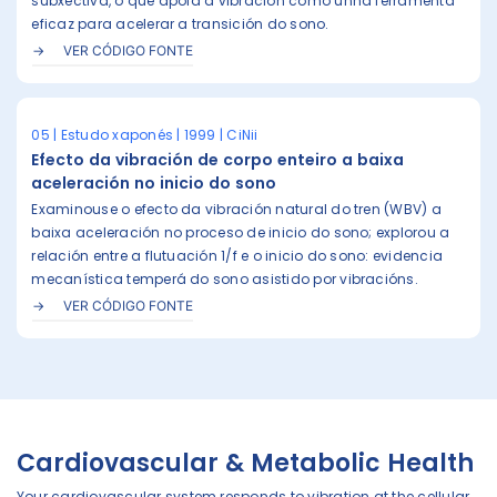
subxectiva, o que apoia a vibración como unha ferramenta
eficaz para acelerar a transición do sono.
VER CÓDIGO FONTE
05 | Estudo xaponés | 1999 | CiNii
Efecto da vibración de corpo enteiro a baixa
aceleración no inicio do sono
Examinouse o efecto da vibración natural do tren (WBV) a
baixa aceleración no proceso de inicio do sono; explorou a
relación entre a flutuación 1/f e o inicio do sono: evidencia
mecanística temperá do sono asistido por vibracións.
VER CÓDIGO FONTE
Cardiovascular & Metabolic Health
Your cardiovascular system responds to vibration at the cellular