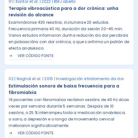
01 | Kantor et al. | 2022 | BMJ aberto
Terapia vibroacústica para a dor crónica: unha
revisión do alcance
Examináronse 430 rexistros; incluíronse 20 estudos.
Frecuencia primaria 40 Hz, duración da sesión 20–45 min.
Varios estudos informaron dunha redución da dor percibida
en poboacións con dor crónica, o que confirma un patrón de
efecto analxésico.
VER CÓDIGO FONTE
02 | Naghdi et al. | 2015 | Investigación e tratamento da dor
Estimulación sonora de baixa frecuencia para a
fibromialxia
19 pacientes con fibromialxia recibiron sesións de 40 Hz dúas
veces por semana durante 5 semanas. Despois de 10
sesións, o 25 % interrompeu toda a medicación analxésica;
o sono, a depresión e o rango de movemento cervical
melloraron significativamente.
VER CÓDIGO FONTE