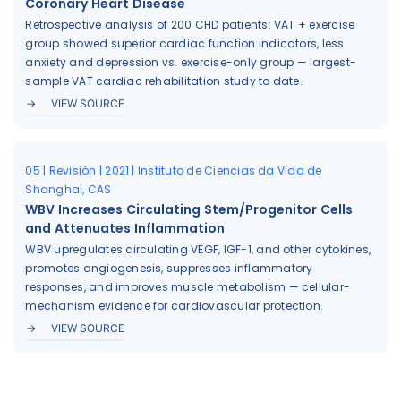
Coronary Heart Disease
Retrospective analysis of 200 CHD patients: VAT + exercise
group showed superior cardiac function indicators, less
anxiety and depression vs. exercise-only group — largest-
sample VAT cardiac rehabilitation study to date.
VIEW SOURCE
05 | Revisión | 2021 | Instituto de Ciencias da Vida de
Shanghai, CAS
WBV Increases Circulating Stem/Progenitor Cells
and Attenuates Inflammation
WBV upregulates circulating VEGF, IGF-1, and other cytokines,
promotes angiogenesis, suppresses inflammatory
responses, and improves muscle metabolism — cellular-
mechanism evidence for cardiovascular protection.
VIEW SOURCE