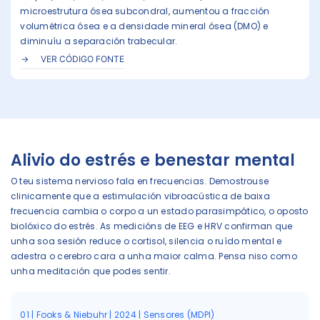
microestrutura ósea subcondral, aumentou a fracción
volumétrica ósea e a densidade mineral ósea (DMO) e
diminuíu a separación trabecular.
VER CÓDIGO FONTE
Alivio do estrés e benestar mental
O teu sistema nervioso fala en frecuencias. Demostrouse
clinicamente que a estimulación vibroacústica de baixa
frecuencia cambia o corpo a un estado parasimpático, o oposto
biolóxico do estrés. As medicións de EEG e HRV confirman que
unha soa sesión reduce o cortisol, silencia o ruído mental e
adestra o cerebro cara a unha maior calma. Pensa niso como
unha meditación que podes sentir.
01 | Fooks & Niebuhr | 2024 | Sensores (MDPI)