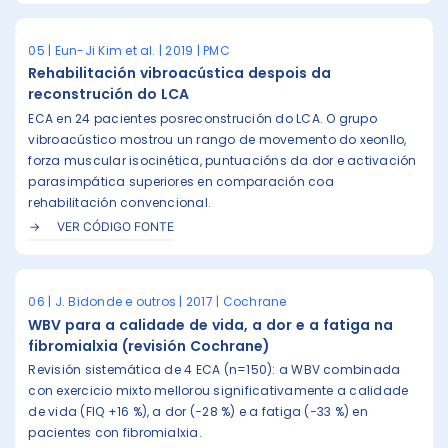
05 | Eun-Ji Kim et al. | 2019 | PMC
Rehabilitación vibroacústica despois da
reconstrución do LCA
ECA en 24 pacientes posreconstrución do LCA. O grupo
vibroacústico mostrou un rango de movemento do xeonllo,
forza muscular isocinética, puntuacións da dor e activación
parasimpática superiores en comparación coa
rehabilitación convencional.
VER CÓDIGO FONTE
06 | J. Bidonde e outros | 2017 | Cochrane
WBV para a calidade de vida, a dor e a fatiga na
fibromialxia (revisión Cochrane)
Revisión sistemática de 4 ECA (n=150): a WBV combinada
con exercicio mixto mellorou significativamente a calidade
de vida (FIQ +16 %), a dor (−28 %) e a fatiga (−33 %) en
pacientes con fibromialxia.