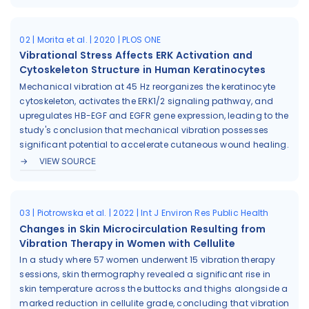
02 | Morita et al. | 2020 | PLOS ONE
Vibrational Stress Affects ERK Activation and
Cytoskeleton Structure in Human Keratinocytes
Mechanical vibration at 45 Hz reorganizes the keratinocyte
cytoskeleton, activates the ERK1/2 signaling pathway, and
upregulates HB-EGF and EGFR gene expression, leading to the
study's conclusion that mechanical vibration possesses
significant potential to accelerate cutaneous wound healing.
VIEW SOURCE
03 | Piotrowska et al. | 2022 | Int J Environ Res Public Health
Changes in Skin Microcirculation Resulting from
Vibration Therapy in Women with Cellulite
In a study where 57 women underwent 15 vibration therapy
sessions, skin thermography revealed a significant rise in
skin temperature across the buttocks and thighs alongside a
marked reduction in cellulite grade, concluding that vibration