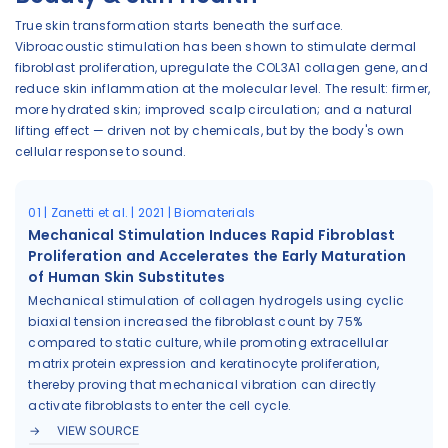
True skin transformation starts beneath the surface.
Vibroacoustic stimulation has been shown to stimulate dermal
fibroblast proliferation, upregulate the COL3A1 collagen gene, and
reduce skin inflammation at the molecular level. The result: firmer,
more hydrated skin; improved scalp circulation; and a natural
lifting effect — driven not by chemicals, but by the body's own
cellular response to sound.
01 | Zanetti et al. | 2021 | Biomaterials
Mechanical Stimulation Induces Rapid Fibroblast
Proliferation and Accelerates the Early Maturation
of Human Skin Substitutes
Mechanical stimulation of collagen hydrogels using cyclic
biaxial tension increased the fibroblast count by 75%
compared to static culture, while promoting extracellular
matrix protein expression and keratinocyte proliferation,
thereby proving that mechanical vibration can directly
activate fibroblasts to enter the cell cycle.
VIEW SOURCE