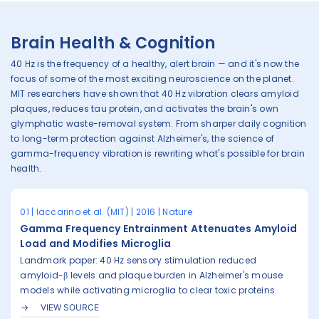
Brain Health & Cognition
40 Hz is the frequency of a healthy, alert brain — and it's now the
focus of some of the most exciting neuroscience on the planet.
MIT researchers have shown that 40 Hz vibration clears amyloid
plaques, reduces tau protein, and activates the brain's own
glymphatic waste-removal system. From sharper daily cognition
to long-term protection against Alzheimer's, the science of
gamma-frequency vibration is rewriting what's possible for brain
health.
01 | Iaccarino et al. (MIT) | 2016 | Nature
Gamma Frequency Entrainment Attenuates Amyloid
Load and Modifies Microglia
Landmark paper: 40 Hz sensory stimulation reduced
amyloid-β levels and plaque burden in Alzheimer's mouse
models while activating microglia to clear toxic proteins.
VIEW SOURCE