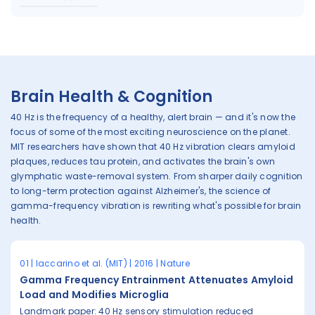
Brain Health & Cognition
40 Hz is the frequency of a healthy, alert brain — and it's now the
focus of some of the most exciting neuroscience on the planet.
MIT researchers have shown that 40 Hz vibration clears amyloid
plaques, reduces tau protein, and activates the brain's own
glymphatic waste-removal system. From sharper daily cognition
to long-term protection against Alzheimer's, the science of
gamma-frequency vibration is rewriting what's possible for brain
health.
01 | Iaccarino et al. (MIT) | 2016 | Nature
Gamma Frequency Entrainment Attenuates Amyloid
Load and Modifies Microglia
Landmark paper: 40 Hz sensory stimulation reduced