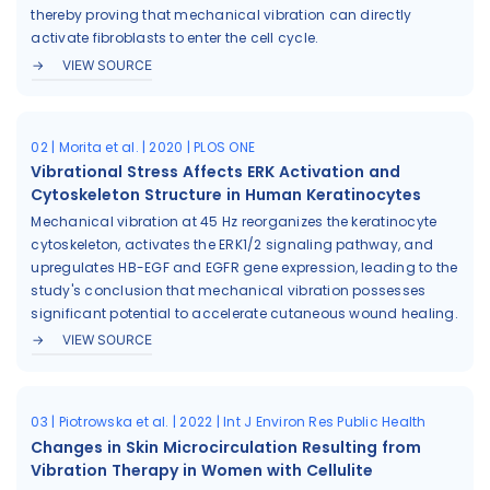
thereby proving that mechanical vibration can directly
activate fibroblasts to enter the cell cycle.
VIEW SOURCE
02 | Morita et al. | 2020 | PLOS ONE
Vibrational Stress Affects ERK Activation and
Cytoskeleton Structure in Human Keratinocytes
Mechanical vibration at 45 Hz reorganizes the keratinocyte
cytoskeleton, activates the ERK1/2 signaling pathway, and
upregulates HB-EGF and EGFR gene expression, leading to the
study's conclusion that mechanical vibration possesses
significant potential to accelerate cutaneous wound healing.
VIEW SOURCE
03 | Piotrowska et al. | 2022 | Int J Environ Res Public Health
Changes in Skin Microcirculation Resulting from
Vibration Therapy in Women with Cellulite