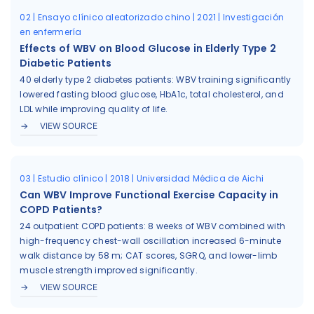
02 | Ensayo clínico aleatorizado chino | 2021 | Investigación
en enfermería
Effects of WBV on Blood Glucose in Elderly Type 2
Diabetic Patients
40 elderly type 2 diabetes patients: WBV training significantly
lowered fasting blood glucose, HbA1c, total cholesterol, and
LDL while improving quality of life.
VIEW SOURCE
03 | Estudio clínico | 2018 | Universidad Médica de Aichi
Can WBV Improve Functional Exercise Capacity in
COPD Patients?
24 outpatient COPD patients: 8 weeks of WBV combined with
high-frequency chest-wall oscillation increased 6-minute
walk distance by 58 m; CAT scores, SGRQ, and lower-limb
muscle strength improved significantly.
VIEW SOURCE