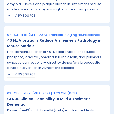
amyloid-β levels and plaque burden in Alzheimer's mouse
models while activating microglia to clear toxic proteins.
VIEW SOURCE
02 | Suk et al. (MIT) | 2023 | Frontiers in Aging Neuroscience
40 Hz Vibrations Reduce Alzheimer's Pathology in
Mouse Models
First demonstration that 40 Hz tactile vibration reduces
phosphorylated tau, prevents neuron death, and preserves
synaptic connections — direct evidence for vibroacoustic
device intervention in Alzheimer's disease.
VIEW SOURCE
03 | Chan et al. (MIT) | 2022 | PLOS ONE (RCT)
GENUS Clinical Feasibility in Mild Alzheimer's
Dementia
Phase I (n=43) and Phase IIA (n=15) randomized trials