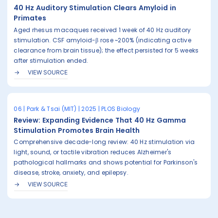
40 Hz Auditory Stimulation Clears Amyloid in
Primates
Aged rhesus macaques received 1 week of 40 Hz auditory
stimulation. CSF amyloid-β rose ~200% (indicating active
clearance from brain tissue); the effect persisted for 5 weeks
after stimulation ended.
VIEW SOURCE
06 | Park & Tsai (MIT) | 2025 | PLOS Biology
Review: Expanding Evidence That 40 Hz Gamma
Stimulation Promotes Brain Health
Comprehensive decade-long review: 40 Hz stimulation via
light, sound, or tactile vibration reduces Alzheimer's
pathological hallmarks and shows potential for Parkinson's
disease, stroke, anxiety, and epilepsy.
VIEW SOURCE