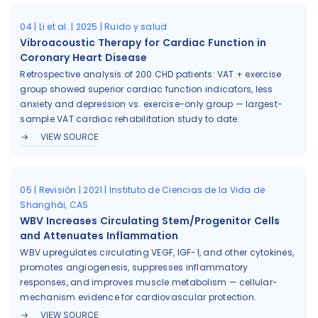
04 | Li et al. | 2025 | Ruido y salud
Vibroacoustic Therapy for Cardiac Function in
Coronary Heart Disease
Retrospective analysis of 200 CHD patients: VAT + exercise
group showed superior cardiac function indicators, less
anxiety and depression vs. exercise-only group — largest-
sample VAT cardiac rehabilitation study to date.
VIEW SOURCE
05 | Revisión | 2021 | Instituto de Ciencias de la Vida de
Shanghái, CAS
WBV Increases Circulating Stem/Progenitor Cells
and Attenuates Inflammation
WBV upregulates circulating VEGF, IGF-1, and other cytokines,
promotes angiogenesis, suppresses inflammatory
responses, and improves muscle metabolism — cellular-
mechanism evidence for cardiovascular protection.
VIEW SOURCE