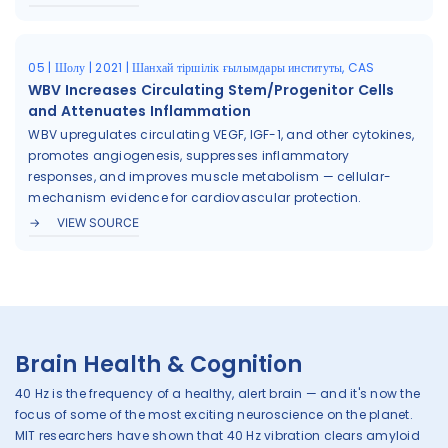
05 | Шолу | 2021 | Шанхай тіршілік ғылымдары институты, CAS
WBV Increases Circulating Stem/Progenitor Cells
and Attenuates Inflammation
WBV upregulates circulating VEGF, IGF-1, and other cytokines,
promotes angiogenesis, suppresses inflammatory
responses, and improves muscle metabolism — cellular-
mechanism evidence for cardiovascular protection.
VIEW SOURCE
Brain Health & Cognition
40 Hz is the frequency of a healthy, alert brain — and it's now the
focus of some of the most exciting neuroscience on the planet.
MIT researchers have shown that 40 Hz vibration clears amyloid