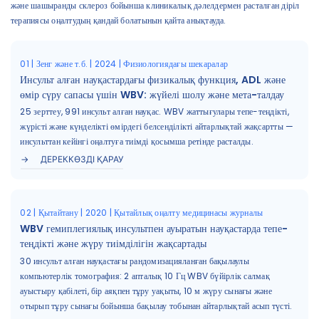
және шашыранды склероз бойынша клиникалық дәлелдермен расталған діріл
терапиясы оңалтудың қандай болатынын қайта анықтауда.
01 | Зенг және т.б. | 2024 | Физиологиядағы шекаралар
Инсульт алған науқастардағы физикалық функция, ADL және
өмір сүру сапасы үшін WBV: жүйелі шолу және мета-талдау
25 зерттеу, 991 инсульт алған науқас. WBV жаттығулары тепе-теңдікті,
жүрісті және күнделікті өмірдегі белсенділікті айтарлықтай жақсартты —
инсульттан кейінгі оңалтуға тиімді қосымша ретінде расталды.
ДЕРЕККӨЗДІ ҚАРАУ
02 | Қытайтану | 2020 | Қытайлық оңалту медицинасы журналы
WBV гемиплегиялық инсультпен ауыратын науқастарда тепе-
теңдікті және жүру тиімділігін жақсартады
30 инсульт алған науқастағы рандомизацияланған бақылаулы
компьютерлік томография: 2 апталық 10 Гц WBV бүйірлік салмақ
ауыстыру қабілеті, бір аяқпен тұру уақыты, 10 м жүру сынағы және
отырып тұру сынағы бойынша бақылау тобынан айтарлықтай асып түсті.