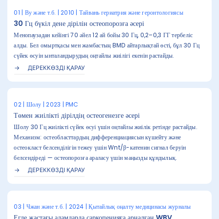
01 | Ву және т.б. | 2010 | Тайвань гериатрия және геронтологиясы
30 Гц бүкіл дене дірілін остеопорозға әсері
Менопаузадан кейінгі 70 әйел 12 ай бойы 30 Гц, 0,2–0,3 ГГ тербеліс
алды. Бел омыртқасы мен жамбастың BMD айтарлықтай өсті, бұл 30 Гц
сүйек өсуін ынталандырудың оңтайлы жиілігі екенін растайды.
ДЕРЕККӨЗДІ ҚАРАУ
02 | Шолу | 2023 | PMC
Төмен жиілікті дірілдің остеогенезге әсері
Шолу 30 Гц жиілікті сүйек өсуі үшін оңтайлы жиілік ретінде растайды.
Механизм: остеобласттардың дифференциациясын күшейту және
остеокласт белсенділігін тежеу ​​үшін Wnt/β-катенин сигнал беруін
белсендіреді — остеопорозға араласу үшін маңызды құндылық.
ДЕРЕККӨЗДІ ҚАРАУ
03 | Чжан және т.б. | 2024 | Қытайлық оңалту медицинасы журналы
Егде жастағы адамдарда саркопенияға арналған WBV