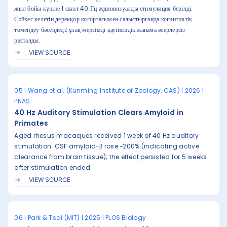
жыл бойы күніне 1 сағат 40 Гц аудиовизуалды стимуляция берілді.
Сәйкес келетін дерекқор когортасымен салыстырғанда когнитивтік
төмендеу бәсеңдеді; ұзақ мерзімді қауіпсіздік жанама әсерлерсіз
расталды.
VIEW SOURCE
05 | Wang et al. (Kunming Institute of Zoology, CAS) | 2026 |
PNAS
40 Hz Auditory Stimulation Clears Amyloid in
Primates
Aged rhesus macaques received 1 week of 40 Hz auditory
stimulation. CSF amyloid-β rose ~200% (indicating active
clearance from brain tissue); the effect persisted for 5 weeks
after stimulation ended.
VIEW SOURCE
06 | Park & Tsai (MIT) | 2025 | PLOS Biology