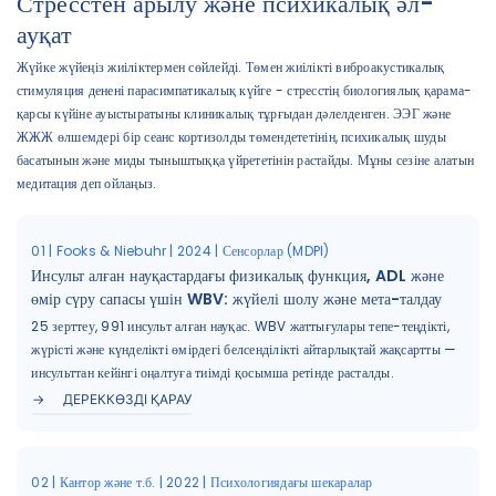
Стресстен арылу және психикалық әл-
ауқат
Жүйке жүйеңіз жиіліктермен сөйлейді. Төмен жиілікті виброакустикалық
стимуляция денені парасимпатикалық күйге - стресстің биологиялық қарама-
қарсы күйіне ауыстыратыны клиникалық тұрғыдан дәлелденген. ЭЭГ және
ЖЖЖ өлшемдері бір сеанс кортизолды төмендететінін, психикалық шуды
басатынын және миды тыныштыққа үйрететінін растайды. Мұны сезіне алатын
медитация деп ойлаңыз.
01 | Fooks & Niebuhr | 2024 | Сенсорлар (MDPI)
Инсульт алған науқастардағы физикалық функция, ADL және
өмір сүру сапасы үшін WBV: жүйелі шолу және мета-талдау
25 зерттеу, 991 инсульт алған науқас. WBV жаттығулары тепе-теңдікті,
жүрісті және күнделікті өмірдегі белсенділікті айтарлықтай жақсартты —
инсульттан кейінгі оңалтуға тиімді қосымша ретінде расталды.
ДЕРЕККӨЗДІ ҚАРАУ
02 | Кантор және т.б. | 2022 | Психологиядағы шекаралар