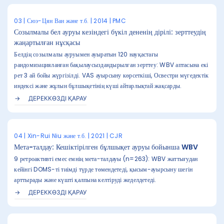
03 | Сюэ-Цян Ван және т.б. | 2014 | PMC
Созылмалы бел ауруы кезіндегі бүкіл дененің дірілі: зерттеудің
жаңартылған нұсқасы
Белдің созылмалы ауруымен ауыратын 120 науқастағы
рандомизацияланған бақылаусыздандырылған зерттеу: WBV аптасына екі
рет 3 ай бойы жүргізілді. VAS ауырсыну көрсеткіші, Освестри мүгедектік
индексі және жұлын бұлшықетінің күші айтарлықтай жақсарды.
ДЕРЕККӨЗДІ ҚАРАУ
04 | Xin-Rui Niu және т.б. | 2021 | CJR
Мета-талдау: Кешіктірілген бұлшықет ауруы бойынша WBV
9 ретроактивті емес емнің мета-талдауы (n=263): WBV жаттығудан
кейінгі DOMS-ті тиімді түрде төмендетеді, қысым-ауырсыну шегін
арттырады және күшті қалпына келтіруді жеделдетеді.
ДЕРЕККӨЗДІ ҚАРАУ