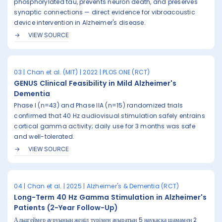
phosphorylated tau, prevents neuron death, and preserves
synaptic connections — direct evidence for vibroacoustic
device intervention in Alzheimer's disease.
VIEW SOURCE
03 | Chan et al. (MIT) | 2022 | PLOS ONE (RCT)
GENUS Clinical Feasibility in Mild Alzheimer's
Dementia
Phase I (n=43) and Phase IIA (n=15) randomized trials
confirmed that 40 Hz audiovisual stimulation safely entrains
cortical gamma activity; daily use for 3 months was safe
and well-tolerated.
VIEW SOURCE
04 | Chan et al. | 2025 | Alzheimer's & Dementia (RCT)
Long-Term 40 Hz Gamma Stimulation in Alzheimer's
Patients (2-Year Follow-Up)
Альцгеймер ауруының жеңіл түрімен ауыратын 5 науқасқа шамамен 2