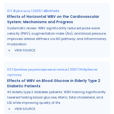
01 | Жүйелі шолу | 2025 | eBiotrade
Effects of Horizontal WBV on the Cardiovascular
System: Mechanisms and Progress
Systematic review: WBV significantly reduced pulse wave
velocity (PWV), augmentation index (AIx), and blood pressure;
improved arterial stiffness via NO pathway and inflammatory
modulation.
VIEW SOURCE
02 | Қытайлық рандомизацияланған емтихан | 2021 | Мейірбикелік
зерттеулер
Effects of WBV on Blood Glucose in Elderly Type 2
Diabetic Patients
40 elderly type 2 diabetes patients: WBV training significantly
lowered fasting blood glucose, HbA1c, total cholesterol, and
LDL while improving quality of life.
VIEW SOURCE