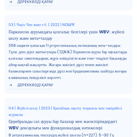
ДЕРЕККӨЗДІ ҚАРАУ
03 | Чжуо Чен және т.б. | 2022 | ND&FR
Паркинсон ауруындағы қозғалыс белгілері үшін WBV: жүйелі
шолу және мета-талдау
356 пациент қатысқан 11 ретростатикалық емтиханның мета-талдауы:
Тұтас дене діріл жаттығулары (ТДЖЖ) Паркинсон ауруы бар науқастарда
қозғалыс симптомдарын, жүріс өнімділігін және тепе-теңдікті бақылауды
айтарлықтай жақсартты. Жоғары жиілікті діріл төмен жиілікті
баламалармен салыстырғанда діріл мен брадикинезияны азайтуда жоғары
клиникалық тиімділікті көрсетті.
ДЕРЕККӨЗДІ ҚАРАУ
04 | Жүйелі шолу | 2023 | Қытайлық оңалту теориясы мен тәжірибесі
журналы
Церебральды сал ауруы бар балалар мен жасөспірімдердегі
WBV денсаулығы мен функционалдық нәтижелері
8 ретрограммалық тексерудің жүйелі шолуы (n=227). 5–30 Гц