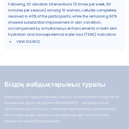
Following 20 vibration interventions (5 times per week, 60
minutes per session) among 10 women, cellulite completely
resolved in 40% of the participants, while the remaining 60%
showed substantial improvement in skin condition,
accompanied by simultaneous enhancements in both skin
hydration and transepidermal water loss (TEWL) indicators.
VIEW SOURCE
Біздің жабдықтарымыз туралы
Нарықтағы діріл құрылғыларының көпшілігі қозғалтқышпен басқарылатын
механикалық дірілге негізделген. Didahealthy - жоғарыда аталған
зерттеулерде көрсетілген дәл, клиникалық тұрғыдан маңызды жиіліктерді
жеткізу үшін арнайы жасалған кәсіби дыбыстық діріл технологиясын
қолданатын жалғыз брендтердің бірі.