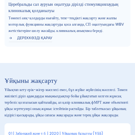
Церебральды сал ауруын оңалтуда дірілді стимуляциялаудың
клиникалық қолданылуы
Төменгі аяқ-қолдарды нығайту, тепе-теңдікті жақсарту және жалпы
моторлық функцияны жақсартуды қоса алғанда, СП оңалтуындағы WBV
жетістіктеріне шолу жасайды; клиникалық анықтама береді.
ДЕРЕККӨЗДІ ҚАРАУ
Ұйқыны жақсарту
Ұйықтап кету ерік-жігер мәселесі емес, бұл жүйке жүйесінің мәселесі. Төмен
жиілікті діріл адамдарды мыңжылдықтар бойы ұйықтатып келген жұмсақ
тербеліс қозғалысын қайталайды, ал қазір клиникалық фМРТ және объективті
ұйқы зерттеулері оның жұмыс істейтінін растайды. Бір таблеткасыз ұйқының
кідірісі қысқарады, ұйқы сапасы жақсарады және терең ұйқы жақсарады.
01 | Забрецкий және т.б. | 2020 | Ұйқының бұзылуы (ҰББ)