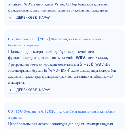
жиіліктегі WBV, амплитудасы ≤9 мм, СП бар балаларда қозғалыс
функциясының, спастикалықтың және жүру қабілетінің жақсаруы.
ДЕРЕККӨЗДІ ҚАРАУ
05 | Канг және т.б. | 2016 | Шашыраңқы склероз және онымен
байланысты аурулар
Шашыраңқы склероз кезінде бұлшықет күші мен
функционалдық қозғалғыштығы үшін WBV: мета-талдау
7 ретроактивті емес склероздың мета-талдауы (n=201): WBV тізе
экстензорының беріктігін (WMD=13,74) және шашыранды склерозбен
ауыратын науқастарда функционалдық қозғалғыштықты айтарлықтай
жақсартты.
ДЕРЕККӨЗДІ ҚАРАУ
06 | ГУО Хунцзиет т.б. | 2025 | Қолданбалы педиатрияның қытайлық
журналы
Церебральды сал ауруын оңалтуда дірілді стимуляциялаудың