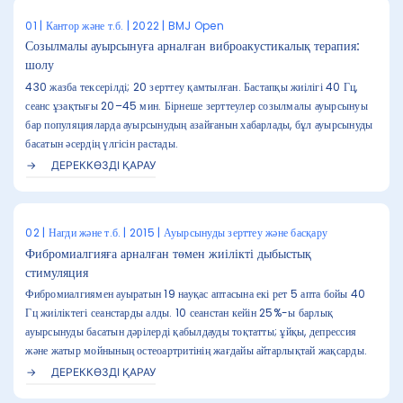
01 | Кантор және т.б. | 2022 | BMJ Open
Созылмалы ауырсынуға арналған виброакустикалық терапия:
шолу
430 жазба тексерілді; 20 зерттеу қамтылған. Бастапқы жиілігі 40 Гц,
сеанс ұзақтығы 20–45 мин. Бірнеше зерттеулер созылмалы ауырсынуы
бар популяцияларда ауырсынудың азайғанын хабарлады, бұл ауырсынуды
басатын әсердің үлгісін растады.
ДЕРЕККӨЗДІ ҚАРАУ
02 | Нагди және т.б. | 2015 | Ауырсынуды зерттеу және басқару
Фибромиалгияға арналған төмен жиілікті дыбыстық
стимуляция
Фибромиалгиямен ауыратын 19 науқас аптасына екі рет 5 апта бойы 40
Гц жиіліктегі сеанстарды алды. 10 сеанстан кейін 25%-ы барлық
ауырсынуды басатын дәрілерді қабылдауды тоқтатты; ұйқы, депрессия
және жатыр мойнының остеоартритінің жағдайы айтарлықтай жақсарды.
ДЕРЕККӨЗДІ ҚАРАУ