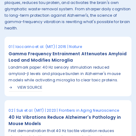
plaques, reduces tau protein, and activates the brain's own
glymphatic waste-removal system. From sharper daily cognition
to long-term protection against Alzheimer's, the science of
gamma-frequency vibration is rewriting what's possible for brain
health.
01 | Iaccarino et al. (MIT) | 2016 | Nature
Gamma Frequency Entrainment Attenuates Amyloid
Load and Modifies Microglia
Landmark paper: 40 Hz sensory stimulation reduced
amyloid-β levels and plaque burden in Alzheimer's mouse
models while activating microglia to clear toxic proteins.
VIEW SOURCE
02 | Suk et al. (MIT) | 2023 | Frontiers in Aging Neuroscience
40 Hz Vibrations Reduce Alzheimer's Pathology in
Mouse Models
First demonstration that 40 Hz tactile vibration reduces