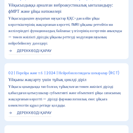
Ұйқысыздыққа арналған виброакустикалық ынталандыру:
фМРТ және ұйқы нәтижелері
Ұйқысыздықпен ауыратын науқастар ҚҚС-дан кейін ұйқы
көрсеткіштерінің жақсарғанын көрсетті; fMRI ұйқыны реттейтін ми
желілеріндегі функционалдық байланыс үлгілерінің өзгергенін анықтады
— төмен жиілікті дірілдің ұйқыны реттеуді модуляциялауының
нейробейнелеу дәлелдері.
ДЕРЕККӨЗДІ ҚАРАУ
02 | Перейра және т.б. | 2024 | Нейробиологиядағы шекаралар (RCT)
Ұйқыны жақсарту үшін тұйық циклді діріл
Ұйқысы қиындыққа тап болған, тұйықталған төмен жиілікті дірілді
қабылдаған қатысушылар субъективті және объективті ұйқы сапасының
жақсарғанын көрсетті — дірілді фармакологиялық емес ұйқыға
көмектесетін құрал ретінде қолдады.
ДЕРЕККӨЗДІ ҚАРАУ