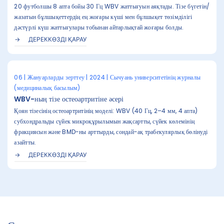
20 футболшы 8 апта бойы 30 Гц WBV жаттығуын аяқтады. Тізе бүгетін/
жазатын бұлшықеттердің ең жоғары күші мен бұлшықет төзімділігі
дәстүрлі күш жаттығулары тобынан айтарлықтай жоғары болды.
ДЕРЕККӨЗДІ ҚАРАУ
06 | Жануарларды зерттеу | 2024 | Сычуань университетінің журналы
(медициналық басылым)
WBV-ның тізе остеоартритіне әсері
Қоян тізесінің остеоартритінің моделі: WBV (40 Гц, 2–4 мм, 4 апта)
субхондральды сүйек микроқұрылымын жақсартты, сүйек көлемінің
фракциясын және BMD-ны арттырды, сондай-ақ трабекулярлық бөлінуді
азайтты.
ДЕРЕККӨЗДІ ҚАРАУ