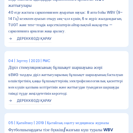
жаттығулары
40 егде жастағы саркопениямен ауыратын науқас: 8 апта бойы WBV (9–
14 Гц) кезекпен ауысып отыру аяқ-қол күшін, 6 м жүріс жылдамдығын,
TUGT және тепе-теңдік көрсеткіштерін айтарлықтай жақсартты —
саркопенияға арналған жаңа араласу.
ДЕРЕККӨЗДІ ҚАРАУ
04 | Зерттеу | 2023 | PMC
Діріл стимуляциясының бұлшықет шаршауына әсері
sEMG талдауы діріл жаттығуларының бұлшықет шаршауының басталуын
кешіктіретінін, қаңқа бұлшықеттерінің электрофизиологиялық қасиеттері
мен күшін қалпына келтіретінін және жаттығудан туындаған шаршауды
тиімді түрде жеңілдететінін көрсетеді.
ДЕРЕККӨЗДІ ҚАРАУ
05 | Қытайтану | 2019 | Қытайлық оңалту медицинасы журналы
Футболшылардағы тізе бүккіш/жазғыш күш туралы WBV