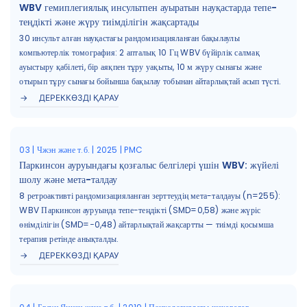
WBV гемиплегиялық инсультпен ауыратын науқастарда тепе-
теңдікті және жүру тиімділігін жақсартады
30 инсульт алған науқастағы рандомизацияланған бақылаулы
компьютерлік томография: 2 апталық 10 Гц WBV бүйірлік салмақ
ауыстыру қабілеті, бір аяқпен тұру уақыты, 10 м жүру сынағы және
отырып тұру сынағы бойынша бақылау тобынан айтарлықтай асып түсті.
ДЕРЕККӨЗДІ ҚАРАУ
03 | Чжэн және т.б. | 2025 | PMC
Паркинсон ауруындағы қозғалыс белгілері үшін WBV: жүйелі
шолу және мета-талдау
8 ретроактивті рандомизацияланған зерттеудің мета-талдауы (n=255):
WBV Паркинсон ауруында тепе-теңдікті (SMD=0,58) және жүріс
өнімділігін (SMD=−0,48) айтарлықтай жақсартты — тиімді қосымша
терапия ретінде анықталды.
ДЕРЕККӨЗДІ ҚАРАУ