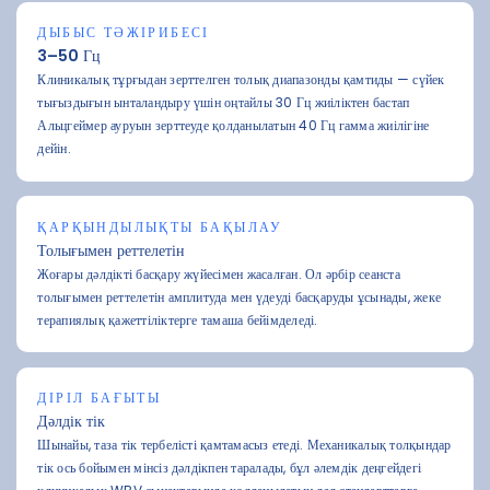
ДЫБЫС ТӘЖІРИБЕСІ
3–50 Гц
Клиникалық тұрғыдан зерттелген толық диапазонды қамтиды — сүйек
тығыздығын ынталандыру үшін оңтайлы 30 Гц жиіліктен бастап
Альцгеймер ауруын зерттеуде қолданылатын 40 Гц гамма жиілігіне
дейін.
ҚАРҚЫНДЫЛЫҚТЫ БАҚЫЛАУ
Толығымен реттелетін
Жоғары дәлдікті басқару жүйесімен жасалған. Ол әрбір сеанста
толығымен реттелетін амплитуда мен үдеуді басқаруды ұсынады, жеке
терапиялық қажеттіліктерге тамаша бейімделеді.
ДІРІЛ БАҒЫТЫ
Дәлдік тік
Шынайы, таза тік тербелісті қамтамасыз етеді. Механикалық толқындар
тік ось бойымен мінсіз дәлдікпен таралады, бұл әлемдік деңгейдегі