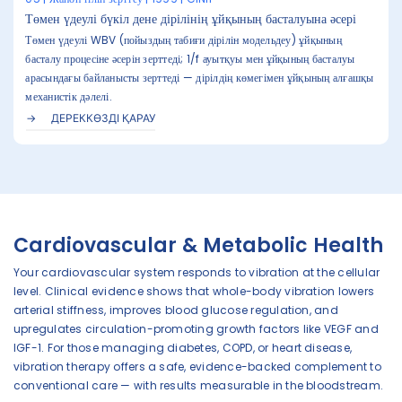
Төмен үдеулі бүкіл дене дірілінің ұйқының басталуына әсері
Төмен үдеулі WBV (пойыздың табиғи дірілін модельдеу) ұйқының
басталу процесіне әсерін зерттеді; 1/f ауытқуы мен ұйқының басталуы
арасындағы байланысты зерттеді — дірілдің көмегімен ұйқының алғашқы
механистік дәлелі.
ДЕРЕККӨЗДІ ҚАРАУ
Cardiovascular & Metabolic Health
Your cardiovascular system responds to vibration at the cellular
level. Clinical evidence shows that whole-body vibration lowers
arterial stiffness, improves blood glucose regulation, and
upregulates circulation-promoting growth factors like VEGF and
IGF-1. For those managing diabetes, COPD, or heart disease,
vibration therapy offers a safe, evidence-backed complement to
conventional care — with results measurable in the bloodstream.