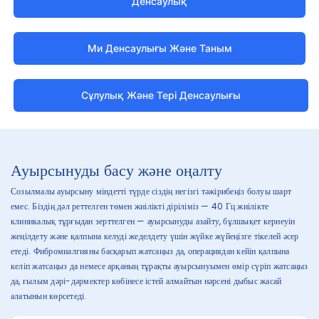
Денсаулық
Ми Денсаулығы Және Таным
Сұлулық Және Тері Денсаулығы
Ауырсынуды басу және оңалту
Созылмалы ауырсыну міндетті түрде сіздің негізгі тәжірибеңіз болуы шарт
емес. Біздің дәл реттелген төмен жиілікті діріліміз — 40 Гц жиілікте
клиникалық тұрғыдан зерттелген — ауырсынуды азайту, бұлшықет кернеуін
жеңілдету және қалпына келуді жеделдету үшін жүйке жүйеңізге тікелей әсер
етеді. Фибромиалгияны басқарып жатсаңыз да, операциядан кейін қалпына
келіп жатсаңыз да немесе арқаның тұрақты ауырсынуымен өмір сүріп жатсаңыз
да, ғылым дәрі-дәрмектер көбінесе істей алмайтын нәрсені дыбыс жасай
алатынын көрсетеді.