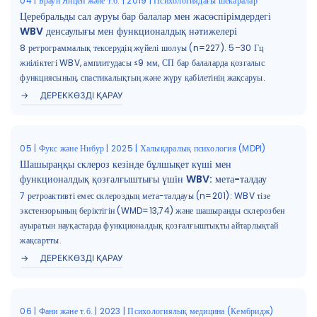
04 | Браун Янцен және т.б. | 2019 | Психологиядағы шекаралар
Церебральды сал ауруы бар балалар мен жасөспірімдердегі
WBV денсаулығы мен функционалдық нәтижелері
8 ретрограммалық тексерудің жүйелі шолуы (n=227). 5–30 Гц
жиіліктегі WBV, амплитудасы ≤9 мм, СП бар балаларда қозғалыс
функциясының, спастикалықтың және жүру қабілетінің жақсаруы.
ДЕРЕККӨЗДІ ҚАРАУ
05 | Фукс және Нибур | 2025 | Халықаралық психология (MDPI)
Шашыраңқы склероз кезінде бұлшықет күші мен
функционалдық қозғалғыштығы үшін WBV: мета-талдау
7 ретроактивті емес склероздың мета-талдауы (n=201): WBV тізе
экстензорының беріктігін (WMD=13,74) және шашыранды склерозбен
ауыратын науқастарда функционалдық қозғалғыштықты айтарлықтай
жақсартты.
ДЕРЕККӨЗДІ ҚАРАУ
06 | Фани және т.б. | 2023 | Психологиялық медицина (Кембридж)