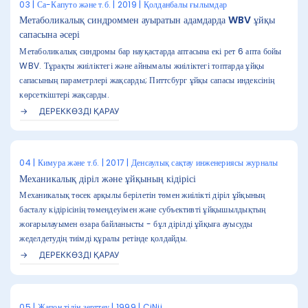
03 | Са-Капуто және т.б. | 2019 | Қолданбалы ғылымдар
Метаболикалық синдроммен ауыратын адамдарда WBV ұйқы
сапасына әсері
Метаболикалық синдромы бар науқастарда аптасына екі рет 6 апта бойы
WBV. Тұрақты жиіліктегі және айнымалы жиіліктегі топтарда ұйқы
сапасының параметрлері жақсарды; Питтсбург ұйқы сапасы индексінің
көрсеткіштері жақсарды.
ДЕРЕККӨЗДІ ҚАРАУ
04 | Кимура және т.б. | 2017 | Денсаулық сақтау инженериясы журналы
Механикалық діріл және ұйқының кідірісі
Механикалық төсек арқылы берілетін төмен жиілікті діріл ұйқының
басталу кідірісінің төмендеуімен және субъективті ұйқышылдықтың
жоғарылауымен өзара байланысты - бұл дірілді ұйқыға ауысуды
жеделдетудің тиімді құралы ретінде қолдайды.
ДЕРЕККӨЗДІ ҚАРАУ
05 | Жапон тілін зерттеу | 1999 | CiNii