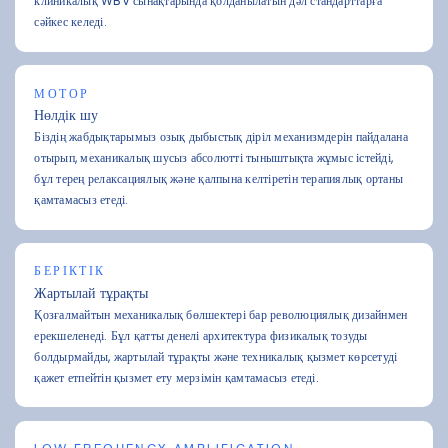
клиникалық WBV сынақтарында қолданылатын дәл стандарттарға
сәйкес келеді.
МОТОР
Нөлдік шу
Біздің жабдықтарымыз озық дыбыстық діріл механизмдерін пайдалана
отырып, механикалық шусыз абсолютті тыныштықта жұмыс істейді,
бұл терең релаксациялық және қалпына келтіретін терапиялық ортаны
қамтамасыз етеді.
БЕРІКТІК
Жартылай тұрақты
Қозғалмайтын механикалық бөлшектері бар революциялық дизайнмен
ерекшеленеді. Бұл қатты денелі архитектура физикалық тозуды
болдырмайды, жартылай тұрақты және техникалық қызмет көрсетуді
қажет етпейтін қызмет ету мерзімін қамтамасыз етеді.