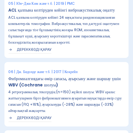
05 | Юн-Джи Ким және т.б. | 2019 | PMC
ACL қалпына келтіруден кейінгі виброакустикалық оңалту
ACL қалпына келтіруден кейінгі 24 науқастағы рандомизацияланған
компьютерлік томография. Виброакустикалық топ дәстүрлі оңалтумен
салыстырғанда тізе бұлшықетінің жоғары ROM, изокинетикалық
бұлшықет күші, ауырсыну көрсеткіштері және парасимпатикалық
белсенділіктің жоғарылағанын көрсетті.
ДЕРЕККӨЗДІ ҚАРАУ
06 | Дж. Бидонде және т.б. | 2017 | Кокрейн
Фибромиалгиядағы өмір сапасы, ауырсыну және шаршау үшін
WBV (Cochrane шолуы)
4 ретрограммалық тексерудің (n=150) жүйелі шолуы: WBV аралас
жаттығулармен бірге фибромиалгиямен ауыратын науқастарда өмір сүру
сапасын (FIQ +16%), ауырсынуды (−28%) және шаршауды (−33%)
айтарлықтай жақсартты.
ДЕРЕККӨЗДІ ҚАРАУ