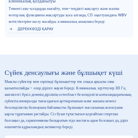
клиникалық қолданылуы
Төменгі аяқ-қолдарды нығайту, тепе-теңдікті жақсарту және жалпы
моторлық функцияны жақсартуды қоса алғанда, СП оңалтуындағы WBV
жетістіктеріне шолу жасайды; клиникалық анықтама береді.
ДЕРЕККӨЗДІ ҚАРАУ
Сүйек денсаулығы және бұлшықет күші
Мықты сүйектер мен серпімді бұлшықеттер тек соққы арқылы ғана
қалыптаспайды - олар дірілге жауап береді. Клиникалық зерттеулер 30 Гц
жиіліктегі бүкіл дененің дірілінің остеобласт белсенділігін ынталандыратынын,
сүйектің минералды тығыздығын арттыратынын және жасына немесе
белсенділіктің болмауына байланысты бұлшықет массасының жоғалуына
қарсы тұратынын растайды. Сіз буын тұтастығын қорғайтын спортшы
болсаңыз да, саркопенияны басқаратын егде жастағы адам болсаңыз да, діріл
өлшенетін құрылымдық нәтижелер береді.