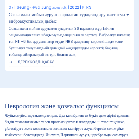
07 | Seung-Hwa Jung және т.б. | 2022 | PTRS
Созылмалы мойын ауруына арналған тұрақтандыру жаттығуы +
виброакустикалық дыбыс
Созылмалы мойын ауруымен ауыратын 36 науқасқа жүргізілген
рандомизацияланған бақылаусыздандырылған зерттеу. Виброакустикалық
топ HIT-6 бас ауруына әсер етуде, NRS ауырсыну көрсеткішінде және
бұлшықет тонусында айтарлықтай жақсаруларды көрсетті; бақылау
тобында айтарлықтай өзгеріс болған жоқ.
ДЕРЕККӨЗДІ ҚАРАУ
Неврология және қозғалыс функциясы
Жүйке жүйесі ырғақпен дамиды. Дәл калибрленген бүкіл дене дірілі арқылы
біздің технологиямыз терең проприоцептивті жолдарды — тепе-теңдікке,
үйлестіруге және қозғалысты қалпына келтіруге жауап беретін сол жүйке
тізбектерін белсендіреді. Инсульт, Паркинсон ауруы, церебральды сал ауруы