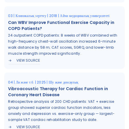
03 | Клиникалық зерттеу | 2018 | Айчи медициналық университеті
Can WBV Improve Functional Exercise Capacity in
COPD Patients?
24 outpatient COPD patients: 8 weeks of WBV combined with
high-frequency chest-wall oscillation increased 6-minute
walk distance by 58 m; CAT scores, SGRQ, and lower-limb
muscle strength improved significantly.
VIEW SOURCE
04 | Ли және т.б. | 2025 | Шу және денсаулық
Vibroacoustic Therapy for Cardiac Function in
Coronary Heart Disease
Retrospective analysis of 200 CHD patients: VAT + exercise
group showed superior cardiac function indicators, less
anxiety and depression vs. exercise-only group — largest-
sample VAT cardiac rehabilitation study to date.
VIEW SOURCE