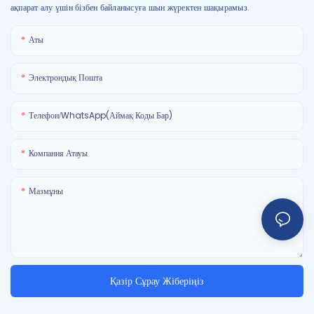
ақпарат алу үшін бізбен байланысуға шын жүректен шақырамыз.
Аты
Электрондық Пошта
Телефон/WhatsApp(Аймақ Коды Бар)
Компания Атауы
Мазмұны
Қазір Сұрау Жіберіңіз