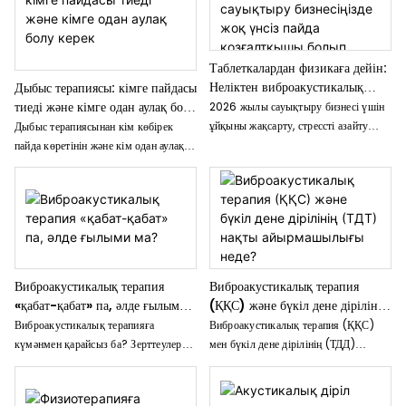
кәсіби деңгейдегі HBOT жабдықтарын
Дәлелдер, механизм және оның сіз
қалай пайдаланғанын біліңіз. HBOT
үшін нені білдіретіні.
бизнесінің табысты болуының
дәлелденген моделін біліңіз.
Таблеткалардан физикаға дейін:
Неліктен виброакустикалық
Дыбыс терапиясы: кімге пайдасы
төсеніштер сіздің сауықтыру
тиеді және кімге одан аулақ болу
2026 жылы сауықтыру бизнесі үшін
бизнесіңізде жоқ үнсіз пайда
керек
ұйқыны жақсарту, стрессті азайту
Дыбыс терапиясынан кім көбірек
қозғалтқышы болып табылады
және жоғары маржалы қайталанатын
пайда көретінін және кім одан аулақ
кіріс көздерін жасау үшін
болу керектігін анықтаңыз. Dida
виброакустикалық төсеніштердің
Healthy компаниясының
төмен жиілікті дыбыс толқындарын
клиникалық көрсеткіштерін,
қалай пайдаланатынын анықтаңыз.
абсолютті қарсы көрсеткіштерін,
қауіпсіздік кеңестерін және
сараптамалық кеңестерін қамтиды.
Виброакустикалық терапия
Виброакустикалық терапия
«қабат-қабат» па, әлде ғылыми
(ҚҚС) және бүкіл дене дірілінің
ма?
(ТДТ) нақты айырмашылығы
Виброакустикалық терапияға
Виброакустикалық терапия (ҚҚС)
неде?
күмәнмен қарайсыз ба? Зерттеулерді
мен бүкіл дене дірілінің (ТДД)
оқығанша күмәнмен қарауыңыз
арасындағы негізгі ғылыми
керек. Бұл талдау маркетингтік
айырмашылықтарды анықтаңыз.
көзқарассыз механизмдерді,
Оңалту клиникаңызға, сауықтыру