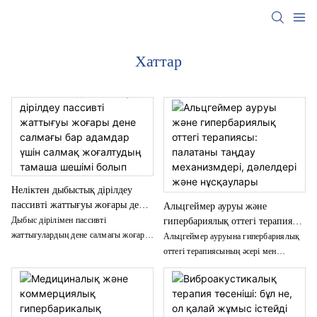
Хаттар
Неліктен дыбыстық дірілдеу
пассивті жаттығуы жоғары дене
Альцгеймер ауруы және
салмағы бар адамдар үшін
гипербариялық оттегі терапиясы:
Дыбыс дірілімен пассивті
салмақ жоғалтудың тамаша
палатаны таңдау механизмдері,
жаттығулардың дене салмағы жоғары
Альцгеймер ауруына гипербариялық
шешімі болып табылады?
дәлелдері және нұсқаулары
адамдарға буындарға әсер етпей
оттегі терапиясының әсері мен
немесе жүрек-қан тамырлары
шектеулерін – ғылыми принциптерін,
кернеуінсіз салмақ жоғалтуға қалай
практикалық емдеу нұсқаларын және
көмектесетінін анықтаңыз. Ғылыми
дұрыс камераны қалай таңдау
және практикалық қолданылуын
керектігін нақты түсініңіз.