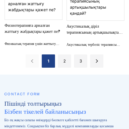
клиникалық дәлелдерді және шынайы
орталығыңызға немесе бізге
шектеулерді қамтиды.
хабарласыңыз.
Физиотерапияға арналған
Акустикалық діріл
жаттығу жабдықтары қажет пе?
терапиясының артықшылықтары
қандай?
Физикалық терапия үшін жаттығу
Акустикалық тербеліс терапиясы
құралдары әрқашан қажет емес.
адам ағзасын инвазивті емес әдіспен
Физиотерапияға арналған жаттығу
емдеу үшін арнайы дыбыс
1
2
3
жабдықтарына қажеттілік бірнеше
толқындарының жиіліктері мен
факторлар мен өлшемдерді қамтиды.
амплитудаларын пайдаланады және
әртүрлі реабилитация салаларында
кеңінен қолданылады.
CONTACT FORM
Пішінді толтырыңыз
Бізбен тікелей байланысыңыз
Біз ең жақсы сапалы өнімдерді бәсекеге қабілетті бағамен шығаруға
міндеттенеміз. Сондықтан біз барлық мүдделі компанияларды қосымша