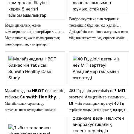
үйреніңіз.
Виброакустикалық терапия
төсеніші: бұл не, ол қалай
Медициналық және
жұмыс істейді және ол
коммерциялық гипербарикалық
Дірілдейтін төсеніште жату шынымен
шынымен жұмыс істей ме?
камералар: білуіңіз керек 5
ұйқыны жақсарта ма, стрессті азайта
Медициналық және коммерциялық
негізгі айырмашылықтар
ма немесе ауырсынуды басады ма?
гипербариялық камералар
Міне, виброакустикалық төсеніштер
арасындағы техникалық және
дегеніміз не, олардың ішінде не бар
нормативтік айырмашылықтарды,
және сараптамалық зерттеулер
ауруханаларға, СПА-ларға,
олардың әсері туралы не айтады.
дистрибьюторларға және үй
пайдаланушыларына арналған сатып
алу бойынша ұсыныстарды біліңіз.
Малайзиядағы HBOT бизнесінің
40 Гц діріл дегеніміз не? MIT
табысы: Sunwith Healthy
зерттеуі Альцгеймер ғылымын
Case Study
өзгертеді
Малайзиялық сауықтыру
MIT-тің онжылдық зерттеуі 40 Гц
орталығының күнделікті жоғары
тербеліс мидың өзінің қалдықтарды
жиілікті операцияларға және тұрақты
тазарту жүйесін белсендіру арқылы
кіріс өсуіне қол жеткізу үшін
Альцгеймер ауруымен байланысты
Sunwith Healthy компаниясының
ақуыздарды азайтатынын көрсетті.