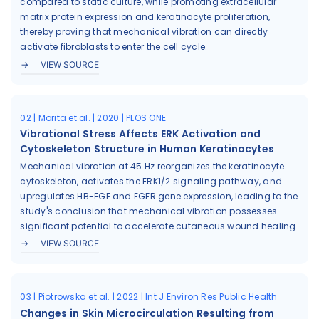
compared to static culture, while promoting extracellular
matrix protein expression and keratinocyte proliferation,
thereby proving that mechanical vibration can directly
activate fibroblasts to enter the cell cycle.
VIEW SOURCE
02 | Morita et al. | 2020 | PLOS ONE
Vibrational Stress Affects ERK Activation and
Cytoskeleton Structure in Human Keratinocytes
Mechanical vibration at 45 Hz reorganizes the keratinocyte
cytoskeleton, activates the ERK1/2 signaling pathway, and
upregulates HB-EGF and EGFR gene expression, leading to the
study's conclusion that mechanical vibration possesses
significant potential to accelerate cutaneous wound healing.
VIEW SOURCE
03 | Piotrowska et al. | 2022 | Int J Environ Res Public Health
Changes in Skin Microcirculation Resulting from