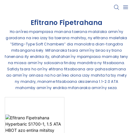
Efitrano Fipetrahana
Ho an'ireo mpampiasa manana toerana malalaka amin'ny
gorodona na ireo izay tia toerana mahitsy, ny efitrano malefaka
"Sitting-Type Soft Chambers" dia manolotra dian-tongotra
mitsangana kely. Mifanaraka tsara amin'ny birao sy trano
fonenana ity endrika ity, ahafahan'ny mpampiasa mamaky teny
na miasa amin'ny solosaina finday mandritra ny fitsaboana.
Safidy tsara ho an'ny efitrano fitsaboana ara-pahasalamana
ao amin'ny orinasa na ho an'ireo olona izay mahita fa tsy mety
ny mandry, manome fitsaboana oksizenina 1.1-2.0 ATA
mahomby amin'ny endrika mifanaraka amin'ny seza.