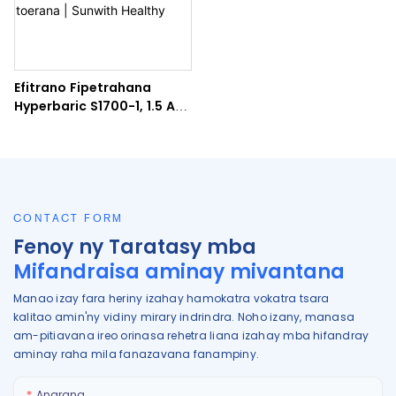
Efitrano Fipetrahana
Hyperbaric S1700-1, 1.5 ATA
HBOT azo entina mitsitsy
toerana | Sunwith Healthy
CONTACT FORM
Fenoy ny Taratasy mba
Mifandraisa aminay mivantana
Manao izay fara heriny izahay hamokatra vokatra tsara
kalitao amin'ny vidiny mirary indrindra. Noho izany, manasa
am-pitiavana ireo orinasa rehetra liana izahay mba hifandray
aminay raha mila fanazavana fanampiny.
Anarana