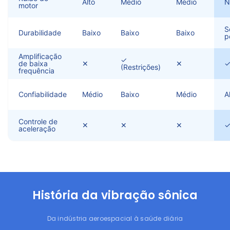
Alto
Médio
Médio
N
motor
S
Durabilidade
Baixo
Baixo
Baixo
p
Amplificação
✓
de baixa
✕
✕
(Restrições)
frequência
Confiabilidade
Médio
Baixo
Médio
A
Controle de
✕
✕
✕
aceleração
História da vibração sônica
Da indústria aeroespacial à saúde diária