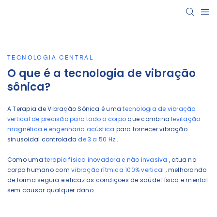
TECNOLOGIA CENTRAL
O que é a tecnologia de vibração
sônica?
A Terapia de Vibração Sônica é uma
tecnologia de vibração
vertical de precisão para todo o corpo
que combina
levitação
magnética e engenharia acústica
para fornecer vibração
sinusoidal controlada
de 3 a 50 Hz
.
Como uma
terapia física inovadora e não invasiva
, atua no
corpo humano com
vibração rítmica 100% vertical
, melhorando
de forma segura e eficaz as condições de saúde física e mental
sem causar qualquer dano.