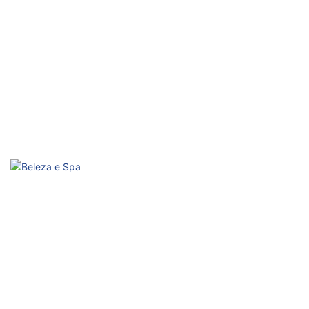
Condicionamento sub-saudável
Ativação Passiva, Melhore o Corpo e a Mente
Beleza e Spa