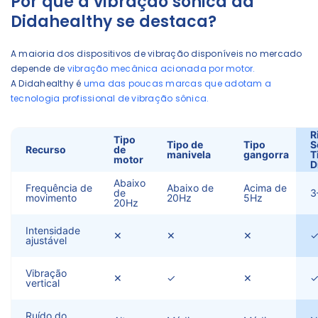
Por que a vibração sônica da
Didahealthy se destaca?
A maioria dos dispositivos de vibração disponíveis no mercado
depende de
vibração mecânica acionada por motor.
A Didahealthy é
uma das poucas marcas que adotam a
tecnologia profissional de vibração sônica.
R
Tipo
Tipo de
Tipo
S
Recurso
de
manivela
gangorra
T
motor
D
Abaixo
Frequência de
Abaixo de
Acima de
de
3
movimento
20Hz
5Hz
20Hz
Intensidade
✕
✕
✕
ajustável
Vibração
✕
✓
✕
✓
vertical
Ruído do