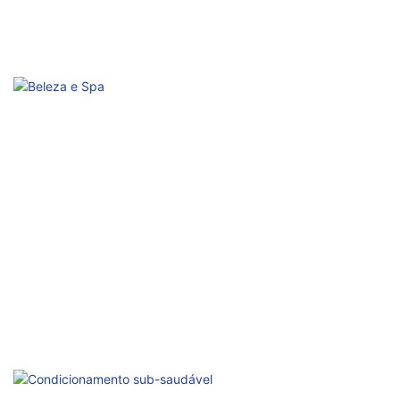
Recuperação esportiva
Acelere os reparos, melhore o desempenho.
Beleza e Spa
Relaxamento, vitalidade da pele e bem-estar estético