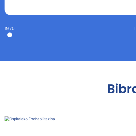
1970
Bibr