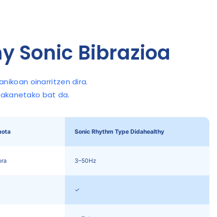
y Sonic Bibrazioa
ikoan oinarritzen dira.
 bakanetako bat da.
mota
Sonic Rhythm Type Didahealthy
ora
3–50Hz
✓