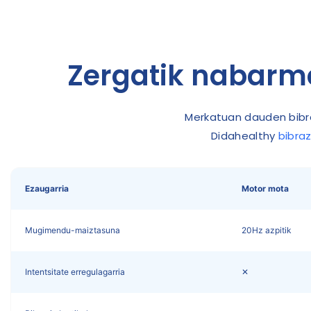
Zergatik nabarme
Merkatuan dauden bibr
Didahealthy
bibra
Ezaugarria
Motor mota
Mugimendu-maiztasuna
20Hz azpitik
Intentsitate erregulagarria
✕