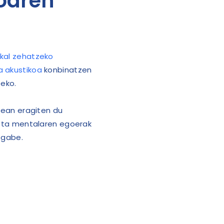
koaren
ikal zehatzeko
a akustikoa
konbinatzen
teko.
tzean eragiten du
 eta mentalaren egoerak
 gabe.