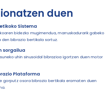
zionatzen duen
etikoko Sistema
ikoaren bidezko mugimendua, marruskadurarik gabeko
den bibrazio bertikala sortuz.
n sorgailua
uneko uhin sinusoidal bibrazioa igortzen duen motor
razio Plataforma
e gorputz osora bibrazio bertikala eramaten duen
ma.