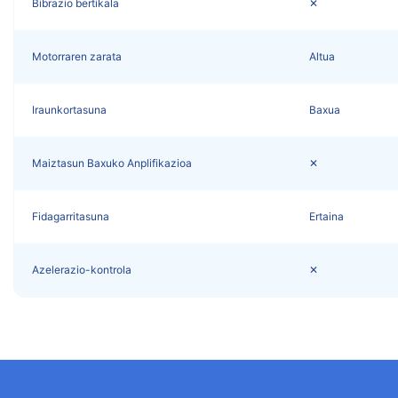
Bibrazio bertikala
✕
Motorraren zarata
Altua
Iraunkortasuna
Baxua
Maiztasun Baxuko Anplifikazioa
✕
Fidagarritasuna
Ertaina
Azelerazio-kontrola
✕