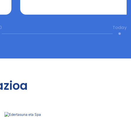
0
Today
azioa