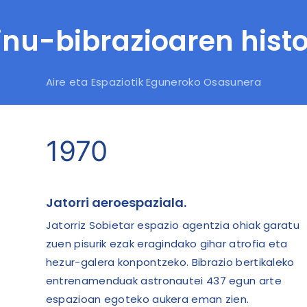
inu-bibrazioaren histo
Aire eta Espaziotik Eguneroko Osasunera
1970
Jatorri aeroespaziala.
Jatorriz Sobietar espazio agentzia ohiak garatu
zuen pisurik ezak eragindako gihar atrofia eta
hezur-galera konpontzeko. Bibrazio bertikaleko
entrenamenduak astronautei 437 egun arte
espazioan egoteko aukera eman zien.