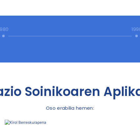
1980
199
azio Soinikoaren Aplik
Oso erabilia hemen: