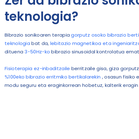
Zer da bibrazio soni
teknologia?
Bibrazio sonikoaren terapia
gorputz osoko bibrazio bert
teknologia
bat da,
lebitazio magnetikoa eta ingeniaritz
dituena
3-50Hz-ko
bibrazio sinusoidal kontrolatua ema
Fisioterapia ez-inbaditzaile
berritzaile gisa, giza gorpu
%100eko bibrazio erritmiko bertikalarekin
, osasun fisiko
modu seguru eta eraginkorrean hobetuz, kalterik eragin