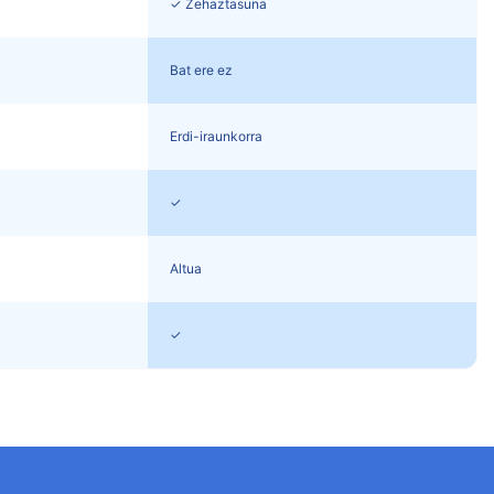
✓ Zehaztasuna
Bat ere ez
Erdi-iraunkorra
✓
Altua
✓