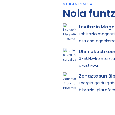
MEKANISMOA
Nola funt
Levitazio Magn
Lebitazio magnet
eta oso egonkorra 
Uhin akustikoe
3-50Hz-ko maiztas
akustikoa.
Zehaztasun Bib
Energia galdu gab
bibrazio-platafor