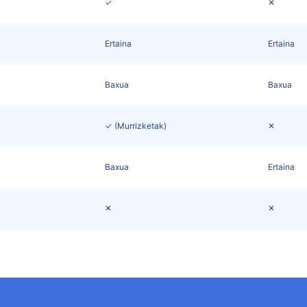
✓
✕
Ertaina
Ertaina
Baxua
Baxua
✓ (Murrizketak)
✕
Baxua
Ertaina
✕
✕