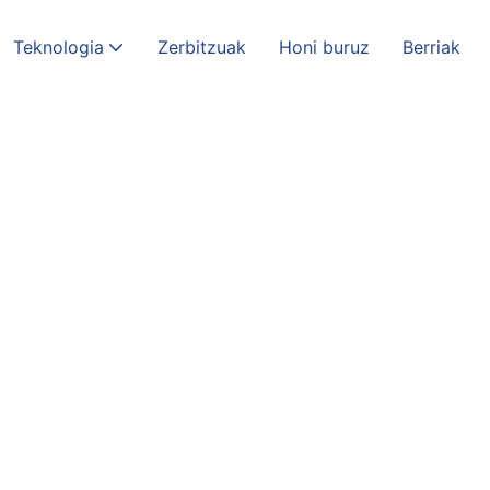
Teknologia
Zerbitzuak
Honi buruz
Berriak
ia Profesionala
 Errendimendua Hobetu