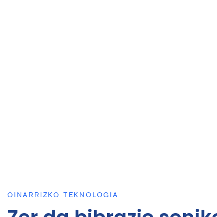
Edertasuna eta Spa:
Erlaxazioa, Larruazalaren B
Estetikoa
Adinekoen Osasuna:
Eguneroko Arreta Leuna et
Osasun azpiko baldintzapena:
aktibazio pasibo
hobetzea
OINARRIZKO TEKNOLOGIA