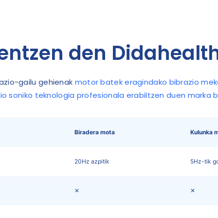
ntzen den Didahealth
azio-gailu gehienak
motor batek eragindako bibrazio mekan
zio soniko teknologia profesionala erabiltzen duen marka
Biradera mota
Kulunka 
20Hz azpitik
5Hz-tik g
✕
✕