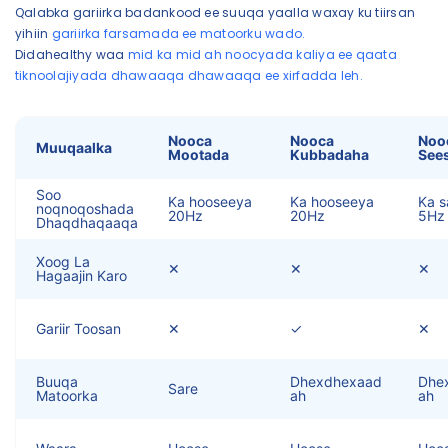
Qalabka gariirka badankood ee suuqa yaalla waxay ku tiirsan
yihiin
gariirka farsamada ee matoorku wado.
Didahealthy waa
mid ka mid ah noocyada kaliya ee qaata
tiknoolajiyada dhawaaqa dhawaaqa ee xirfadda leh.
Nooca
Nooca
Noo
Muuqaalka
Mootada
Kubbadaha
See
Soo
Ka hooseeya
Ka hooseeya
Ka s
noqnoqoshada
20Hz
20Hz
5Hz
Dhaqdhaqaaqa
Xoog La
✕
✕
✕
Hagaajin Karo
Gariir Toosan
✕
✓
✕
Buuqa
Dhexdhexaad
Dhe
Sare
Matoorka
ah
ah