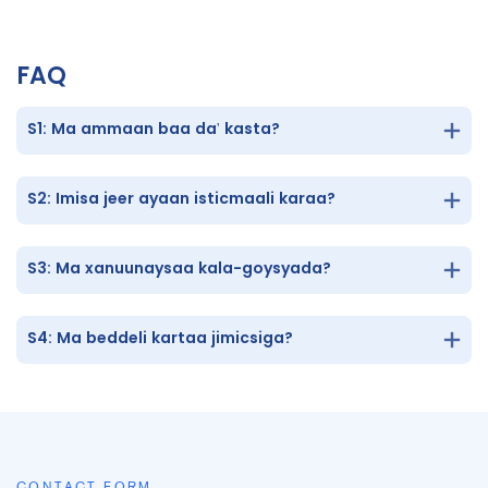
FAQ
S1: Ma ammaan baa da' kasta?
S2: Imisa jeer ayaan isticmaali karaa?
S3: Ma xanuunaysaa kala-goysyada?
S4: Ma beddeli kartaa jimicsiga?
CONTACT FORM