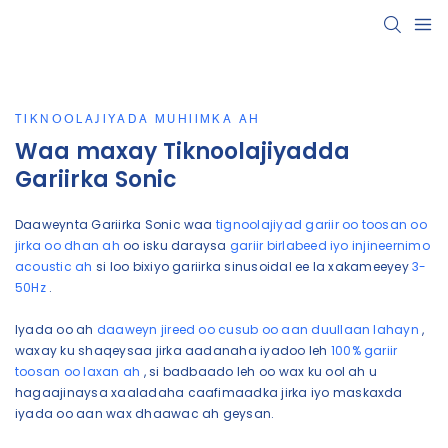
TIKNOOLAJIYADA MUHIIMKA AH
Waa maxay Tiknoolajiyadda
Gariirka Sonic
Daaweynta Gariirka Sonic waa
tignoolajiyad gariir oo toosan oo
jirka oo dhan ah
oo isku daraysa
gariir birlabeed iyo injineernimo
acoustic ah
si loo bixiyo gariirka sinusoidal ee la xakameeyey
3-
50Hz
.
Iyada oo ah
daaweyn jireed oo cusub oo aan duullaan lahayn
,
waxay ku shaqeysaa jirka aadanaha iyadoo leh
100% gariir
toosan oo laxan ah
, si badbaado leh oo wax ku ool ah u
hagaajinaysa xaaladaha caafimaadka jirka iyo maskaxda
iyada oo aan wax dhaawac ah geysan.