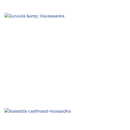
Quruxda & Xayawaanka
Nasasho, Firfircoonida Maqaarka & Fayoobida Bilicda