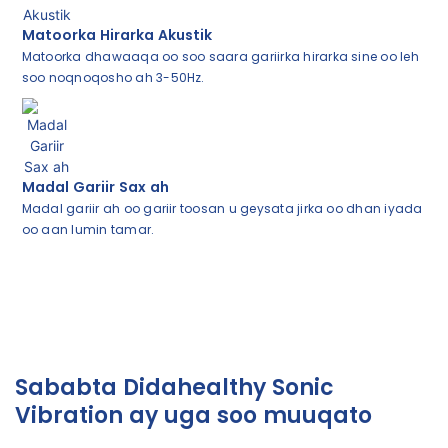
Matoorka Hirarka Akustik
Matoorka dhawaaqa oo soo saara gariirka hirarka sine oo leh
soo noqnoqosho ah 3-50Hz.
Madal Gariir Sax ah
Madal gariir ah oo gariir toosan u geysata jirka oo dhan iyada
oo aan lumin tamar.
Sababta Didahealthy Sonic
Vibration ay uga soo muuqato