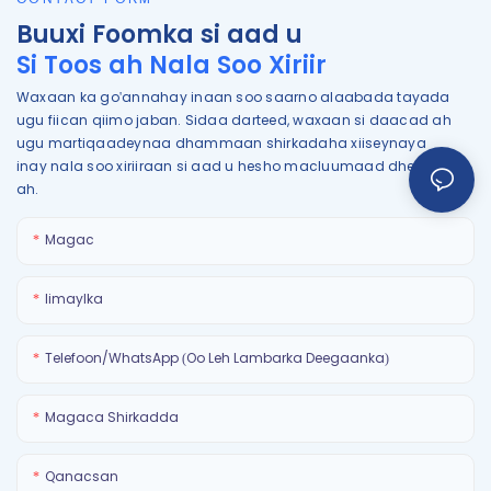
Buuxi Foomka si aad u
Si Toos ah Nala Soo Xiriir
Waxaan ka go'annahay inaan soo saarno alaabada tayada
ugu fiican qiimo jaban. Sidaa darteed, waxaan si daacad ah
ugu martiqaadeynaa dhammaan shirkadaha xiiseynaya
inay nala soo xiriiraan si aad u hesho macluumaad dheeraad
ah.
Magac
Iimaylka
Telefoon/WhatsApp (oo Leh Lambarka Deegaanka)
Magaca Shirkadda
Qanacsan