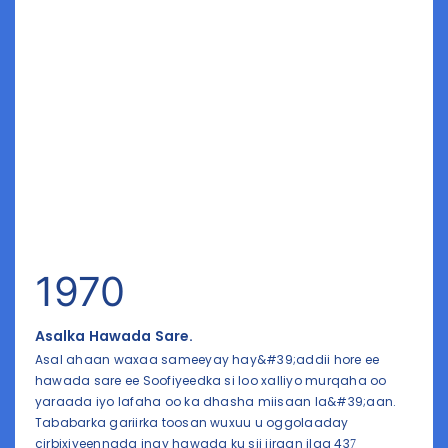
1970
Asalka Hawada Sare.
Asal ahaan waxaa sameeyay hay&#39;addii hore ee
hawada sare ee Soofiyeedka si loo xalliyo murqaha oo
yaraada iyo lafaha oo ka dhasha miisaan la&#39;aan.
Tababarka gariirka toosan wuxuu u oggolaaday
cirbixiyeennada inay hawada ku sii jiraan ilaa 437