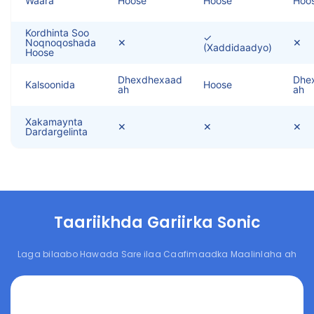
Waara
Hoose
Hoose
Hoo
Kordhinta Soo
✓
Noqnoqoshada
✕
✕
(Xaddidaadyo)
Hoose
Dhexdhexaad
Dhe
Kalsoonida
Hoose
ah
ah
Xakamaynta
✕
✕
✕
Dardargelinta
Taariikhda Gariirka Sonic
Laga bilaabo Hawada Sare ilaa Caafimaadka Maalinlaha ah