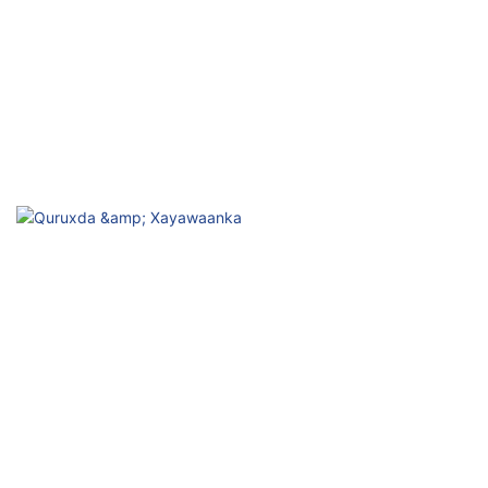
Xaaladda caafimaad-hoosaadka
Firfircooni Dadban, Hagaajinta Jirka iyo Maskaxda
Quruxda & Xayawaanka
Nasasho, Firfircoonida Maqaarka & Fayoobida Bilicda