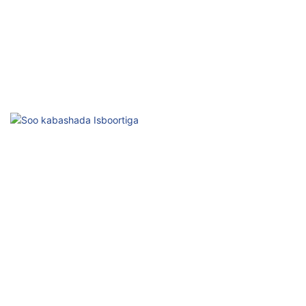
Dayactirka Isbitaalka
Tiknoolajiyada Daaweynta Jirka ee Xirfadeed
Soo kabashada Isboortiga
Dardargelinta Dayactirka, Kordhi Waxqabadka