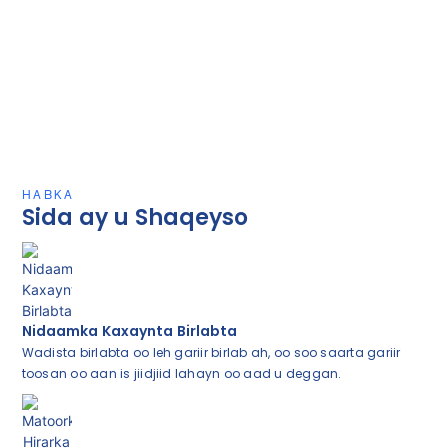
HABKA
Sida ay u Shaqeyso
Nidaamka Kaxaynta Birlabta
Wadista birlabta oo leh gariir birlab ah, oo soo saarta gariir
toosan oo aan is jiidjiid lahayn oo aad u deggan.