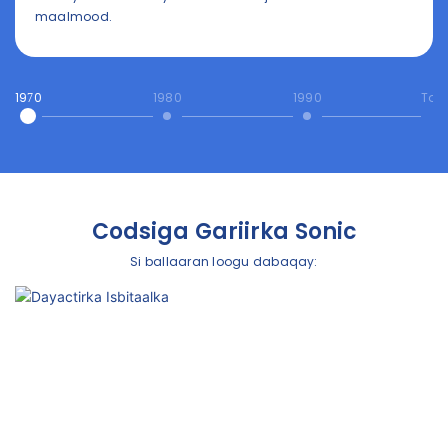
maalmood.
1970
1980
1990
Tod
Codsiga Gariirka Sonic
Si ballaaran loogu dabaqay: