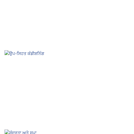
ਸੁੰਦਰਤਾ ਅਤੇ ਸਪਾ
ਆਰਾਮ, ਚਮੜੀ ਦੀ ਜੀਵਨਸ਼ਕਤੀ ਅਤੇ ਸੁਹਜ ਤੰਦਰੁਸਤੀ
ਉਪ-ਸਿਹਤ ਕੰਡੀਸ਼ਨਿੰਗ
ਪੈਸਿਵ ਐਕਟੀਵੇਸ਼ਨ, ਸਰੀਰ ਅਤੇ ਦਿਮਾਗ ਨੂੰ ਬਿਹਤਰ ਬਣਾਓ