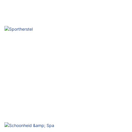
Ziekenhuisrevalidatie
Professionele fysiotherapietechnologie
Sportherstel
Versnel reparaties, verbeter de prestaties