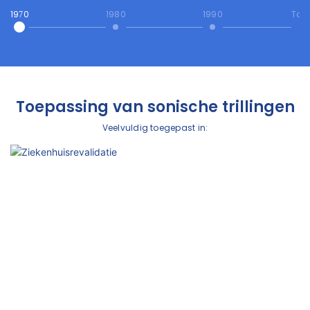
1970
1980
1990
Tod
Toepassing van sonische trillingen
Veelvuldig toegepast in: