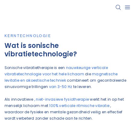
KERNTECHNOLOGIE
Wat is sonische
vibratietechnologie?
Sonische vibratietherapie is een
nauwkeurige verticale
vibratietechnologie voor het hele lichaam
die
magnetische
levitatie en akoestische techniek
combineert om gecontroleerde
sinusvormige trillingen
van 3-50 Hz
te leveren.
Als innovatieve
, niet-invasieve fysiotherapie
werkt het in op het
menselijk lichaam met
100% verticale ritmische vibratie
,
waardoor de fysieke en mentale gezondheid veilig en effectief
wordt verbeterd zonder schade aan te richten.