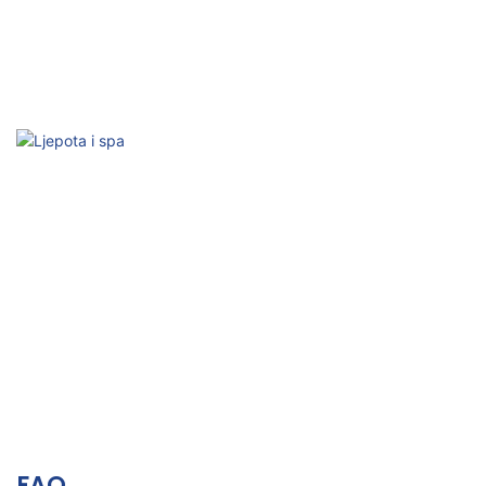
Sub-zdravstveno kondicioniranje
Pasivna aktivacija, poboljšanje tijela i uma
Ljepota i spa
Opuštanje, vitalnost kože i estetsko blagostanje
FAQ