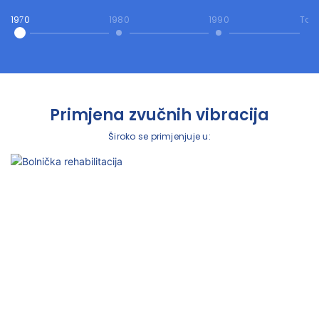
1970
1980
1990
Tod
Primjena zvučnih vibracija
Široko se primjenjuje u: