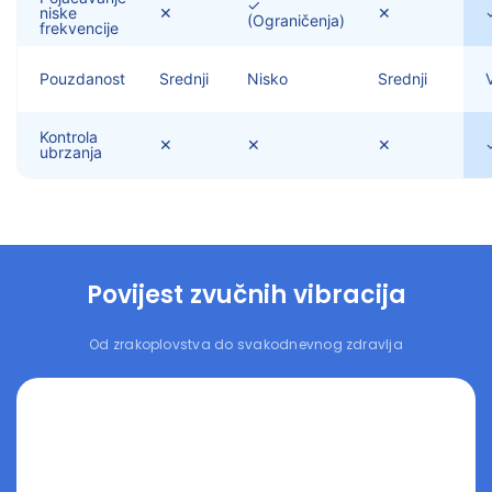
✓
niske
✕
✕
(Ograničenja)
frekvencije
Pouzdanost
Srednji
Nisko
Srednji
Kontrola
✕
✕
✕
ubrzanja
Povijest zvučnih vibracija
Od zrakoplovstva do svakodnevnog zdravlja