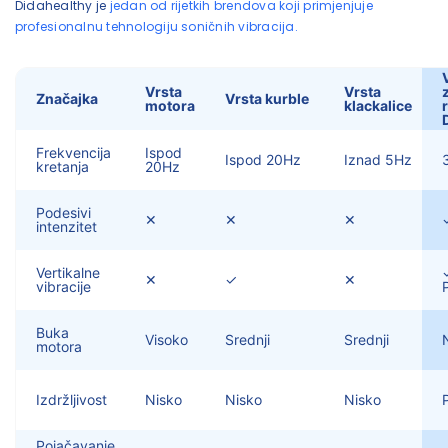
Didahealthy je
jedan od rijetkih brendova koji primjenjuje
profesionalnu tehnologiju soničnih vibracija.
Vrsta
Vrsta
Značajka
Vrsta kurble
motora
klackalice
Frekvencija
Ispod
Ispod 20Hz
Iznad 5Hz
kretanja
20Hz
Podesivi
✕
✕
✕
intenzitet
Vertikalne
✕
✓
✕
vibracije
Buka
Visoko
Srednji
Srednji
motora
Izdržljivost
Nisko
Nisko
Nisko
Pojačavanje