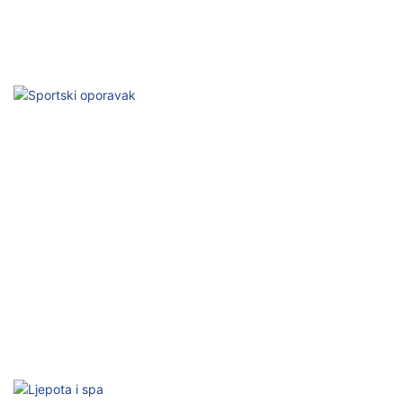
Bolnička rehabilitacija
Profesionalna tehnologija fizikalne terapije
Sportski oporavak
Ubrzajte popravak, poboljšajte performanse