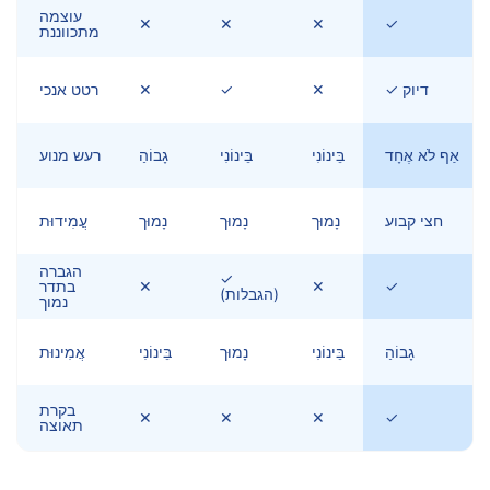
עוצמה
✕
✕
✕
✓
מתכווננת
✓ דיוק
✕
✓
✕
רטט אנכי
אַף לֹא אֶחָד
בֵּינוֹנִי
בֵּינוֹנִי
גָבוֹהַ
רעש מנוע
חצי קבוע
נָמוּך
נָמוּך
נָמוּך
עֲמִידוּת
הגברה
✓
✓
✕
✕
בתדר
(הגבלות)
נמוך
גָבוֹהַ
בֵּינוֹנִי
נָמוּך
בֵּינוֹנִי
אֲמִינוּת
בקרת
✕
✕
✕
✓
תאוצה