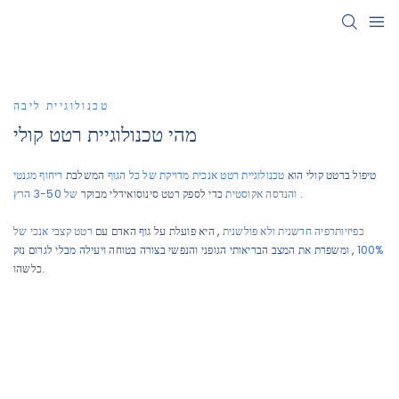
טכנולוגיית ליבה
מהי טכנולוגיית רטט קולי
טיפול ברטט קולי הוא
טכנולוגיית רטט אנכית מדויקת של כל הגוף
המשלבת
ריחוף מגנטי
.
והנדסה אקוסטית
כדי לספק רטט סינוסואידלי מבוקר
של 3-50 הרץ
כפיזיותרפיה חדשנית ולא פולשנית
, היא פועלת על גוף האדם עם
רטט קצבי אנכי של
100%
, ומשפרת את המצב הבריאותי הגופני והנפשי בצורה בטוחה ויעילה מבלי לגרום נזק
כלשהו.