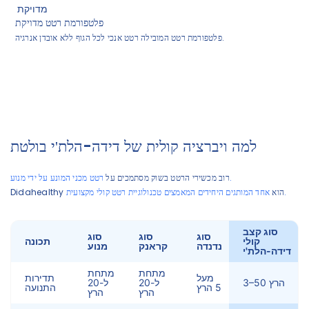
פלטפורמת רטט מדויקת
פלטפורמת רטט המובילה רטט אנכי לכל הגוף ללא אובדן אנרגיה.
למה ויברציה קולית של דידה-הלת'י בולטת
רטט מכני המונע על ידי מנוע.
רוב מכשירי הרטט בשוק מסתמכים על
אחד המותגים היחידים המאמצים טכנולוגיית רטט קולי מקצועית.
Didahealthy הוא
סוג קצב
סוג
סוג
סוג
קולי
תכונה
נדנדה
קראנק
מנוע
דידה-הלת'י
מתחת
מתחת
מעל
תדירות
3–50 הרץ
ל-20
ל-20
5 הרץ
התנועה
הרץ
הרץ