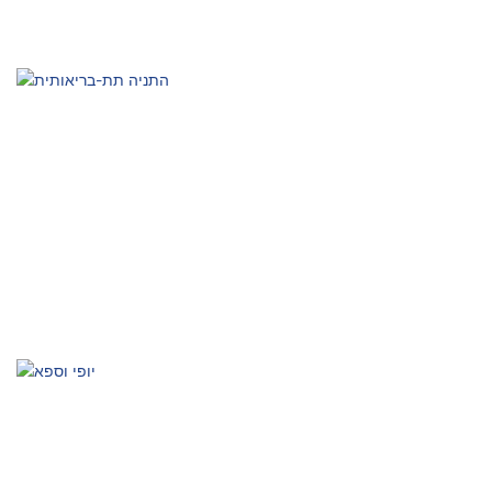
הרפיה, חיוניות עור ובריאות אסתטית
התניה תת-בריאותית
הפעלה פסיבית, שיפור גוף ונפש