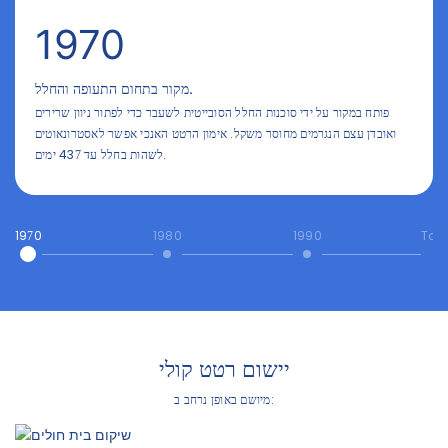
1970
מקור בתחום התעופה והחלל.
פותח במקור על ידי סוכנות החלל הסובייטית לשעבר כדי לפתור ניוון שרירים
ואובדן עצם הנגרמים מחוסר משקל. אימון הרטט האנכי אפשר לאסטרונאוטים
לשהות בחלל עד 437 ימים.
1970
1980
1990
Tod
יישום רטט קולי
מיושם באופן נרחב ב: