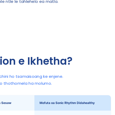
le ntle le tahlehelo ea matla.
ion e Ikhetha?
hini ho tsamaisoang ke enjene.
 ho thothomela ha molumo.
a Sesaw
Mofuta oa Sonic Rhythm Didahealthy