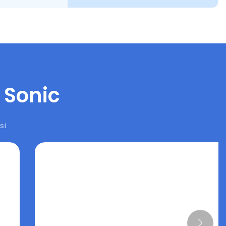
 Sonic
si