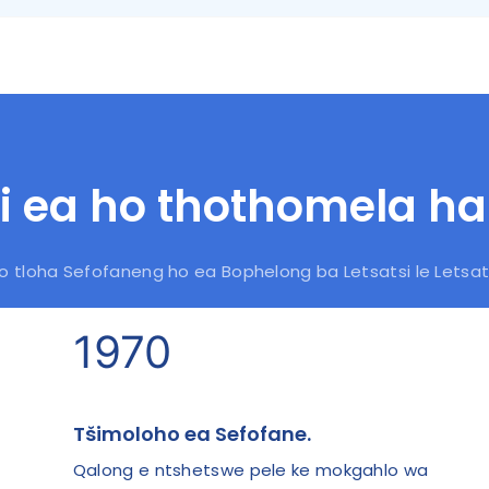
ri ea ho thothomela ha
o tloha Sefofaneng ho ea Bophelong ba Letsatsi le Letsat
1970
Tšimoloho ea Sefofane.
Qalong e ntshetswe pele ke mokgahlo wa