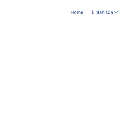
Home
Lihlahisoa
Home
Theknoloji
Dida ea phetseng ha
Ho thothomela ha Sonic, Bophelo bo Botle bo
Tsosoloso ea Lipetlele:
Theknoloji ea Kalafo ea '
Ho Hlaphoheloa ha Lipapali:
Potlakisa Tokiso, N