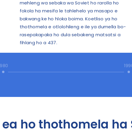
mehleng wa sebaka wa Soviet ho rarolla ho
fokola ha mesifa le tahlehelo ya masapo e
bakwang ke ho hloka boima. Koetliso ya ho
thothomela e otlolohileng e ile ya dumella bo-
rasepakapaka ho dula sebakeng matsatsi a
fihlang ho a 437.
1980
199
 ea ho thothomela ha 