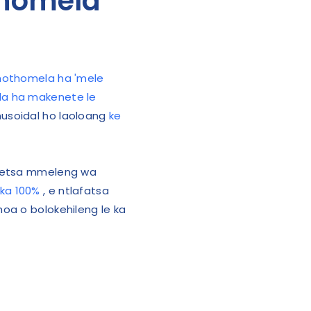
thomela
thothomela ha 'mele
a ha makenete le
nusoidal ho laoloang
ke
betsa mmeleng wa
 ka 100%
, e ntlafatsa
oa o bolokehileng le ka