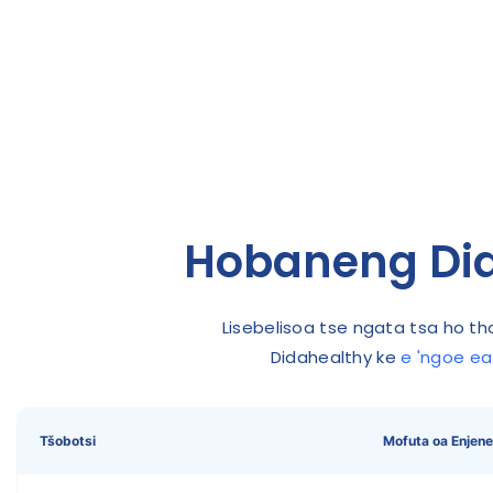
Hobaneng Dida
Lisebelisoa tse ngata tsa ho th
Didahealthy ke
e 'ngoe ea
Tšobotsi
Mofuta oa Enjene