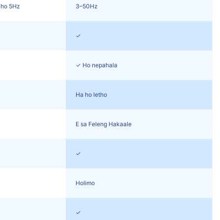
 ho 5Hz
3–50Hz
✓
✓ Ho nepahala
Ha ho letho
E sa Feleng Hakaale
✓
Holimo
✓