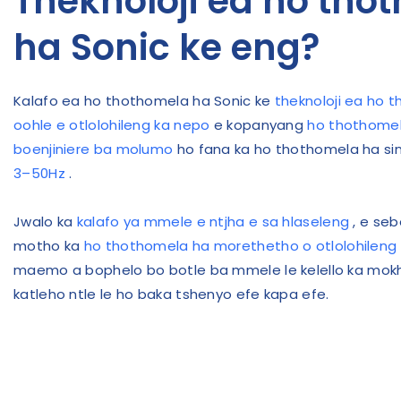
Theknoloji ea ho tho
ha Sonic ke eng?
Kalafo ea ho thothomela ha Sonic ke
theknoloji ea ho 
oohle e otlolohileng ka nepo
e kopanyang
ho thothomel
boenjiniere ba molumo
ho fana ka ho thothomela ha si
3–50Hz
.
Jwalo ka
kalafo ya mmele e ntjha e sa hlaseleng
, e se
motho ka
ho thothomela ha morethetho o otlolohileng
maemo a bophelo bo botle ba mmele le kelello ka mokh
katleho ntle le ho baka tshenyo efe kapa efe.