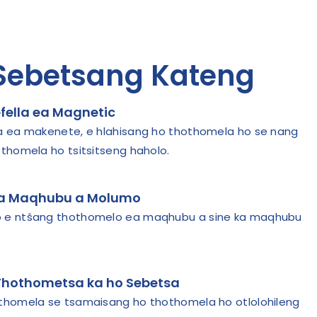
Sebetsang Kateng
efella ea Magnetic
a ea makenete, e hlahisang ho thothomela ho se nang
othomela ho tsitsitseng haholo.
ea Maqhubu a Molumo
 e ntšang thothomelo ea maqhubu a sine ka maqhubu
 Thothometsa ka ho Sebetsa
othomela se tsamaisang ho thothomela ho otlolohileng