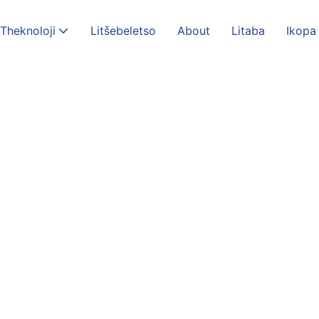
Theknoloji
Litšebeletso
About
Litaba
Ikopa
ntle
 Nchafatsang
Mele ea Setsebi
tlafatsa Tshebetso