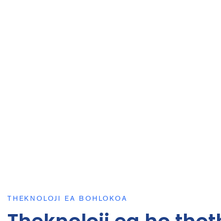
Botle le Spa:
Phomolo, Matla a Letlalo le Boiketlo
Bophelo bo Botle ba Batho ba Hōlileng:
Tlhokome
Sireletsehileng ea Letsatsi le Letsatsi
Ho Hlophisa Bophelo bo Botle:
Ho Sebetsa ka Tse
Ntlafatsa 'Mele le Kelello
THEKNOLOJI EA BOHLOKOA