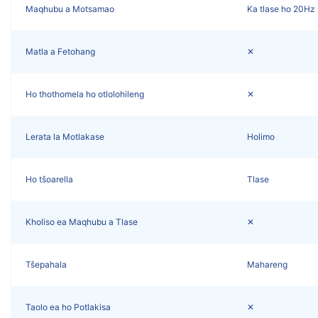
Maqhubu a Motsamao
Ka tlase ho 20Hz
Matla a Fetohang
✕
Ho thothomela ho otlolohileng
✕
Lerata la Motlakase
Holimo
Ho tšoarella
Tlase
Kholiso ea Maqhubu a Tlase
✕
Tšepahala
Mahareng
Taolo ea ho Potlakisa
✕