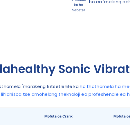
ho ea 'meleng ooh
healthy Sonic Vibrat
othomela 'marakeng li itšetlehile ka
ho thothomela ha mec
 lihlahisoa tse amohelang theknoloji ea profeshenale ea
Mofuta oa Crank
Mofuta o