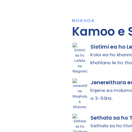
MOKHOA
Kamoo e 
Sistimi ea ho L
Koloi ea ho khann
khohlano le ho th
Jenereithara 
Enjene ea molumo
a 3–50Hz.
Sethala sa ho
Sethala sa ho th