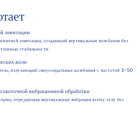
отает
ой левитации
агнитной левитации, создающий вертикальные колебания без
степенью стабильности.
ческих волн
тель, излучающий синусоидальные колебания с частотой 3–50
ысокоточной вибрационной обработки
орма, передающая вертикальные вибрации всему телу без