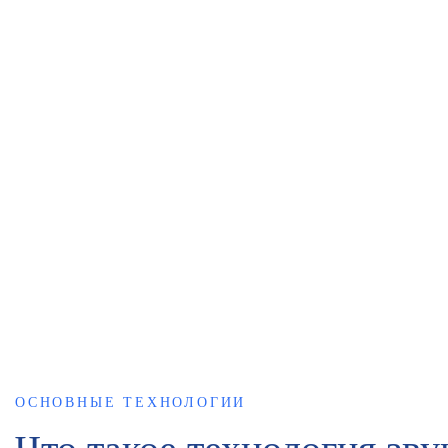
повышение производительности.
Красота и спа:
расслабление, омоложение кожи и эсте
Здоровье пожилых людей:
бережный и безопасный еж
Подготовка к периоду слабого здоровья:
пассивная акт
физического и психического состояния.
ОСНОВНЫЕ ТЕХНОЛОГИИ