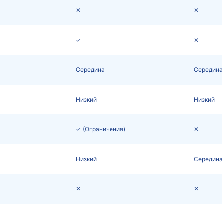
✕
✕
✓
✕
Середина
Середин
Низкий
Низкий
✓ (Ограничения)
✕
Низкий
Середин
✕
✕