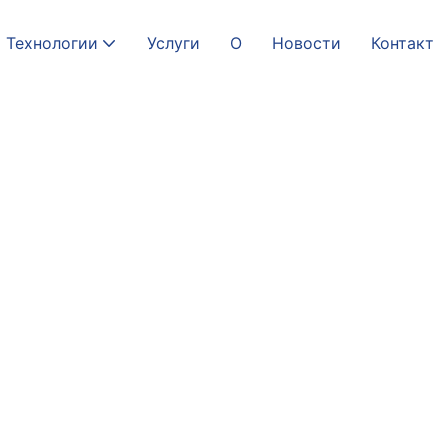
Технологии
Услуги
О
Новости
Контакт
логии физиотерапии
е восстановления,