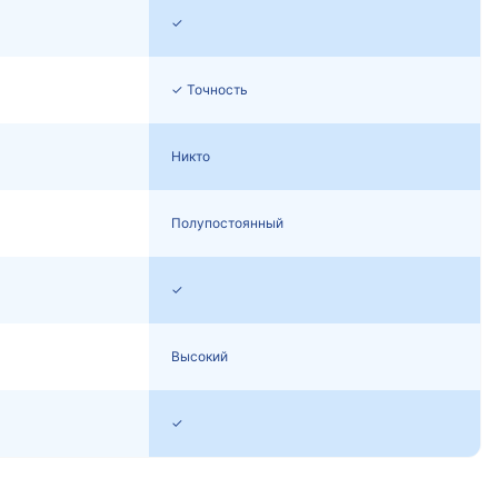
✓
✓ Точность
а
Никто
Полупостоянный
✓
а
Высокий
✓