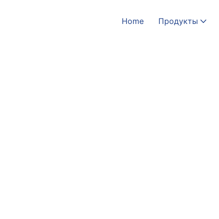
Home
Продукты
Home
Технологии
Дида Здоровый
Звуковые вибрации, восстанавливающие здоровье
Стационарная реабилитация:
Профессиональные техно
Восстановление после спортивных нагрузок:
ускорени