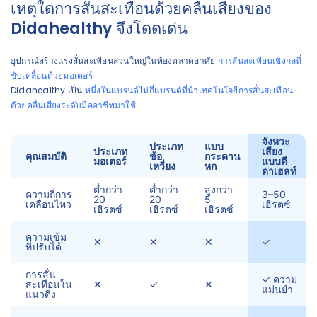
เหตุใดการสั่นสะเทือนด้วยคลื่นเสียงของ
Didahealthy จึงโดดเด่น
อุปกรณ์สร้างแรงสั่นสะเทือนส่วนใหญ่ในท้องตลาดอาศัย
การสั่นสะเทือนเชิงกลที่
ขับเคลื่อนด้วยมอเตอร์
Didahealthy เป็น
หนึ่งในแบรนด์ไม่กี่แบรนด์ที่นำเทคโนโลยีการสั่นสะเทือน
ด้วยคลื่นเสียงระดับมืออาชีพมาใช้
จังหวะ
ประเภท
แบบ
ประเภท
เสียง
คุณสมบัติ
ข้อ
กระดาน
มอเตอร์
แบบดี
เหวี่ยง
หก
ดาเฮลท์
ต่ำกว่า
ต่ำกว่า
สูงกว่า
ความถี่การ
3–50
20
20
5
เคลื่อนไหว
เฮิรตซ์
เฮิรตซ์
เฮิรตซ์
เฮิรตซ์
ความเข้ม
✕
✕
✕
✓
ที่ปรับได้
การสั่น
✓ ความ
สะเทือนใน
✕
✓
✕
แม่นยำ
แนวดิ่ง