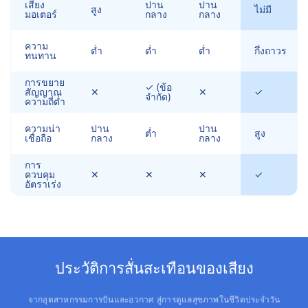
เสียง
ปาน
ปาน
สูง
ไม่มี
มอเตอร์
กลาง
กลาง
ความ
ต่ำ
ต่ำ
ต่ำ
กึ่งถาวร
ทนทาน
การขยาย
✓ (ข้อ
สัญญาณ
✕
✕
✓
จำกัด)
ความถี่ต่ำ
ความน่า
ปาน
ปาน
ต่ำ
สูง
เชื่อถือ
กลาง
กลาง
การ
ควบคุม
✕
✕
✕
✓
อัตราเร่ง
ประวัติการสั่นสะเทือนของเสียง
จากอุตสาหกรรมการบินและอวกาศ สู่การดูแลสุขภาพในชีวิตประจำวัน