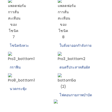
โซนิคจังหวะ
ใบสั่งยาออกกำลังกาย
กราฟีน
ดนตรีประสาทสัมผัส
นวดกระพุ้ง
โฟตอนกายภาพบำบัด