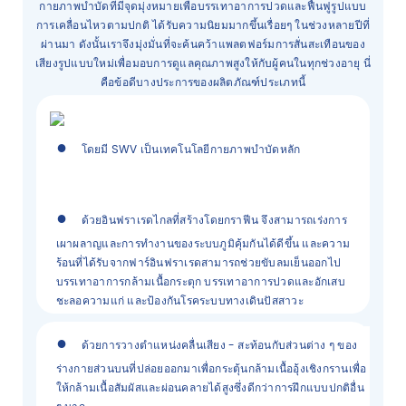
กายภาพบำบัดที่มีจุดมุ่งหมายเพื่อบรรเทาอาการปวดและฟื้นฟูรูปแบบ
การเคลื่อนไหวตามปกติ ได้รับความนิยมมากขึ้นเรื่อยๆ ในช่วงหลายปีที่
ผ่านมา ดังนั้นเราจึงมุ่งมั่นที่จะค้นคว้าแพลตฟอร์มการสั่นสะเทือนของ
เสียงรูปแบบใหม่เพื่อมอบการดูแลคุณภาพสูงให้กับผู้คนในทุกช่วงอายุ นี่
คือข้อดีบางประการของผลิตภัณฑ์ประเภทนี้
●
โดยมี SWV เป็นเทคโนโลยีกายภาพบำบัดหลัก
●
ด้วยอินฟราเรดไกลที่สร้างโดยกราฟีน จึงสามารถเร่งการ
เผาผลาญและการทำงานของระบบภูมิคุ้มกันได้ดีขึ้น และความ
ร้อนที่ได้รับจากฟาร์อินฟราเรดสามารถช่วยขับลมเย็นออกไป
บรรเทาอาการกล้ามเนื้อกระตุก บรรเทาอาการปวดและอักเสบ
ชะลอความแก่ และป้องกันโรคระบบทางเดินปัสสาวะ
●
ด้วยการวางตำแหน่งคลื่นเสียง - สะท้อนกับส่วนต่าง ๆ ของ
ร่างกายส่วนบนที่ปล่อยออกมาเพื่อกระตุ้นกล้ามเนื้ออุ้งเชิงกรานเพื่อ
ให้กล้ามเนื้อสัมผัสและผ่อนคลายได้สูงซึ่งดีกว่าการฝึกแบบปกติอื่น