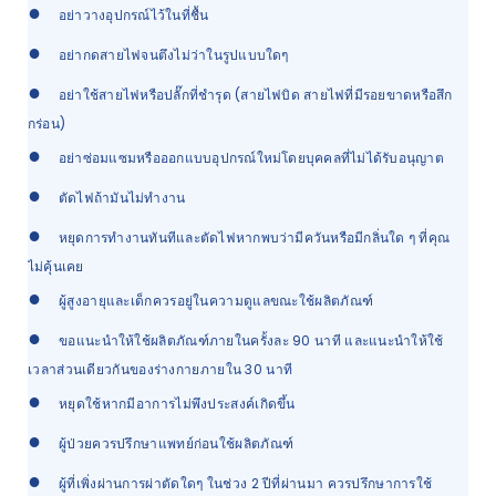
●
อย่าวางอุปกรณ์ไว้ในที่ชื้น
●
อย่ากดสายไฟจนตึงไม่ว่าในรูปแบบใดๆ
●
อย่าใช้สายไฟหรือปลั๊กที่ชำรุด (สายไฟบิด สายไฟที่มีรอยขาดหรือสึก
กร่อน)
●
อย่าซ่อมแซมหรือออกแบบอุปกรณ์ใหม่โดยบุคคลที่ไม่ได้รับอนุญาต
●
ตัดไฟถ้ามันไม่ทำงาน
●
หยุดการทำงานทันทีและตัดไฟหากพบว่ามีควันหรือมีกลิ่นใด ๆ ที่คุณ
ไม่คุ้นเคย
●
ผู้สูงอายุและเด็กควรอยู่ในความดูแลขณะใช้ผลิตภัณฑ์
●
ขอแนะนำให้ใช้ผลิตภัณฑ์ภายในครั้งละ 90 นาที และแนะนำให้ใช้
เวลาส่วนเดียวกันของร่างกายภายใน 30 นาที
●
หยุดใช้หากมีอาการไม่พึงประสงค์เกิดขึ้น
●
ผู้ป่วยควรปรึกษาแพทย์ก่อนใช้ผลิตภัณฑ์
●
ผู้ที่เพิ่งผ่านการผ่าตัดใดๆ ในช่วง 2 ปีที่ผ่านมา ควรปรึกษาการใช้