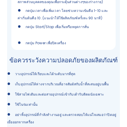
สภาพส่วนบุคคลของคุณเพื่อกระตุ้นส่วนต่างๆของร่างกาย)
●
กดปุ่มเวลาเพื่อเพิ่มเวลา โดยช่วงความเข้มคือ 1-10 และ
ค่าเริ่มต้นคือ 10..(แนะนำให้ใช้ผลิตภัณฑ์ครั้งละ 90 นาที)
●
กดปุ่ม Start/Stop เพื่อเริ่มหรือหยุดการสั่น
●
กดปุ่ม Power เพื่อปิดเครื่อง
ข้อควรระวังความปลอดภัยของผลิตภัณฑ์
●
วางอุปกรณ์ให้เรียบและได้ระดับมากที่สุด
●
เก็บอุปกรณ์ให้ห่างจากบริเวณที่อาจสัมผัสกับน้ำที่สะสมอยู่บนพื้น
●
ใช้สายไฟเดิมและต่อสายอุปกรณ์เข้ากับเต้ารับติดผนังเฉพาะ
●
ใช้ในร่มเท่านั้น
●
อย่าทิ้งอุปกรณ์ที่กำลังทำงานอยู่ และตรวจสอบให้แน่ใจเสมอว่าปิดอยู่
เมื่อออกจากเครื่อง