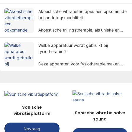
basis van fysieke principes. Het helpt
patiënten de symptomen te verlichten en de
Akoestische vibratietherapie: een opkomende
lichaamsfuncties op een niet-invasieve manier
behandelingsmodaliteit
te herstellen.
Akoestische trillingstherapie, als unieke en
veelbelovende behandelmethode, trekt
langzamerhand de aandacht van mensen.
Welke apparatuur wordt gebruikt bij
fysiotherapie？
Deze apparaten voor fysiotherapie maken
gebruik van fysieke factoren zoals
elektriciteit, licht, hitte, magnetisme, enz. om
patiënten te behandelen met
wetenschappelijke methoden om het doel van
het verlichten van pijn, het bevorderen van
genezing en het herstellen van functies te
Sonische
bereiken.
Sonische vibratie halve
vibratieplatform
sauna
Navraag