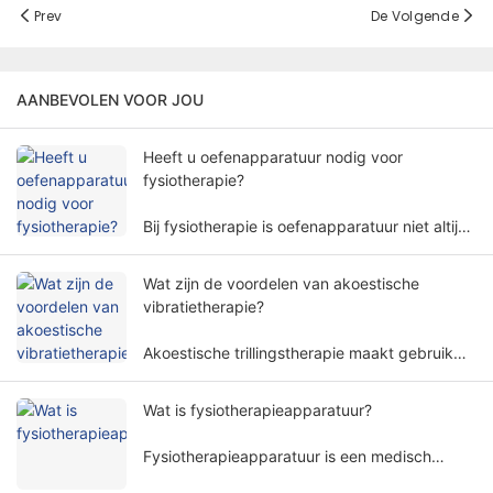
Prev
De Volgende
AANBEVOLEN VOOR JOU
Heeft u oefenapparatuur nodig voor
fysiotherapie?
Bij fysiotherapie is oefenapparatuur niet altijd
nodig. De behoefte aan oefenapparatuur voor
fysiotherapie omvat meerdere factoren en
Wat zijn de voordelen van akoestische
dimensies.
vibratietherapie?
Akoestische trillingstherapie maakt gebruik
van specifieke geluidsgolffrequenties en
amplitudes om het menselijk lichaam op een
Wat is fysiotherapieapparatuur?
niet-invasieve manier te behandelen en wordt
veel gebruikt in verschillende
Fysiotherapieapparatuur is een medisch
revalidatiegebieden.
apparaat dat een behandeling uitvoert op