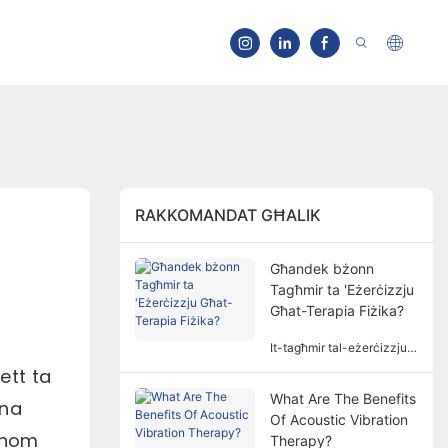
RAKKOMANDAT GĦALIK
Għandek bżonn
Tagħmir ta 'Eżerċizzju
Għat-Terapia Fiżika?
It-tagħmir tal-eżerċizzju
mhux dejjem ikun meħtieġ
ett ta
għat-terapija fiżika. Il-
What Are The Benefits
ħtieġa għal tagħmir ta
mna
Of Acoustic Vibration
'eżerċizzju għat-terapija
għhom
fiżika tinvolvi fatturi u
Therapy?