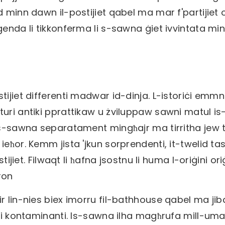
d minn dawn il-postijiet qabel ma mar f'partijiet 
ġenda li tikkonferma li s-sawna ġiet ivvintata mi
ijiet differenti madwar id-dinja. L-istoriċi emmnu
uri antiki pprattikaw u żviluppaw sawni matul is-
 is-sawna separatament mingħajr ma tirritha jew 
eħor. Kemm jista 'jkun sorprendenti, it-twelid ta
tijiet. Filwaqt li ħafna jsostnu li huma l-oriġini ori
tron
ir lin-nies biex imorru fil-bathhouse qabel ma ji
rsi kontaminanti. Is-sawna ilha magħrufa mill-uma