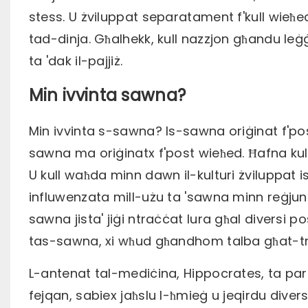
stess. U żviluppat separatament f'kull wieħe
tad-dinja. Għalhekk, kull nazzjon għandu leġ
ta 'dak il-pajjiż.
Min ivvinta sawna?
Min ivvinta s-sawna? Is-sawna oriġinat f'post
sawna ma oriġinatx f'post wieħed. Ħafna kult
U kull waħda minn dawn il-kulturi żviluppat
influwenzata mill-użu ta 'sawna minn reġjun i
sawna jista' jiġi ntraċċat lura għal diversi pos
tas-sawna, xi wħud għandhom talba għat-
L-antenat tal-mediċina, Hippocrates, ta par
fejqan, sabiex jaħslu l-ħmieġ u jeqirdu dive