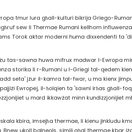
wropa tmur lura għall-kulturi bikrija Griego-Ruman
 magħruf sew li Thermae Rumani kellhom influwenza
mams Torok aktar moderni huma dixxendenti ta 'di
l-użu tas-sawna huwa mifrux madwar l-Ewropa mi
nza storika li r-Rumani u l-Griegi tal-qedem kie
ħadd seta' jżur il-kamra tal-fwar, u ma kienx jimp
-pajjiżi Ewropej, il-ħolqien ta 'sawni irħas għall-fo
ezzjonijiet u mard ikkawżat minn kundizzjonijiet 
skala kbira, imsejħa thermae, li kienu jinkludu k
 Bnew ukoll balneols, simili għal thermae kbar iż