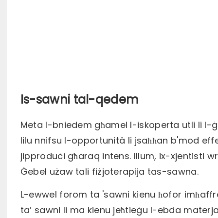
Is-sawni tal-qedem
Meta l-bniedem għamel l-iskoperta utli li l
lilu nnifsu l-opportunità li jsaħħan b'mod effet
jipproduċi għaraq intens. Illum, ix-xjentisti w
Ġebel użaw tali fiżjoterapija tas-sawna.
L-ewwel forom ta 'sawni kienu ħofor imħaffra
ta’ sawni li ma kienu jeħtieġu l-ebda materja