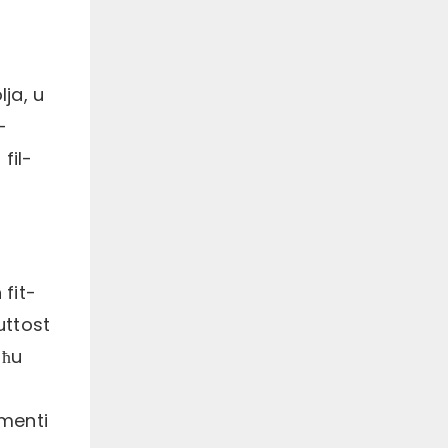
ja, u
-
fil-
fit-
uttost
għu
imenti