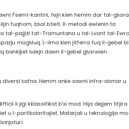
sawni f'semi-kantini, fejn kien hemm dar tal-għar
lijin fuqhom, bħal btieti. Il-metodi ewlenin ta
ira tal-pajjiżi tat-Tramuntana u tal-Lvant tal-Ewro
 spazju magħluq. L-ilma kien jitferra fuq il-ġebel b
q bankijiet ħdejn dawn il-ġebel għarwien.
ru diversi ħafna. Hemm anke sawni infra-aħmar u
li li jiġi kklassifikat b'xi mod. Hija dejjem titjira
et u l-partikolaritajiet. Materjali u teknoloġija m
sinjaturi.