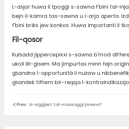
L-aħjar huwa li tpoġġi s-sawna f'bini tal-in
bejn il-kamra tas-sawna u l-arja aperta. Iż
f'bini briks jew konkos. Huwa importanti li tko
Fil-qosor
Kulħadd jipperċepixxi s-sawna b'mod differenti
ukoll lill-ġisem. Ma jimpurtax minn fejn oriġi
għandna l-opportunità li nużaw u nibbenef
għandek tifhem bir-reqqa l-kontraindikazzjoni
Prev
Is-siġġijiet tal-massaġġi jiswew?