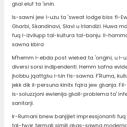
għal eluf ta 'snin.
Is-sawni jew l-użu ta 'sweat lodge biss fl-E
Għarbi, Skandinavi, Slavi u Irlandiżi. Huwa
fuq l-iżvilupp tal-kultura tal-banju. Il-ham
sawna kbira
M'hemm l-ebda post wieħed ta 'oriġini, u 
diversi sorsi indipendenti. Hemm ħafna evide
jħobbu jqattgħu l-ħin fis-sawna. F'Ruma, kul
jekk dik il-persuna kinitx fqira jew għanja. Fil
is-soluzzjoni ewlenija għall-problema ta' inf
sanitarji.
Ir-Rumani bnew banjijiet impressjonanti fuq 
tal-fwar termali simili għas-sawna moderna.