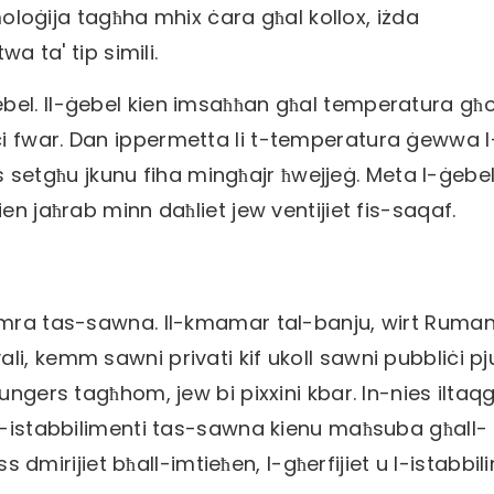
imoloġija tagħha mhix ċara għal kollox, iżda
a ta' tip simili.
el. Il-ġebel kien imsaħħan għal temperatura għol
i fwar. Dan ippermetta li t-temperatura ġewwa l
es setgħu jkunu fiha mingħajr ħwejjeġ. Meta l-ġebel 
en jaħrab minn daħliet jew ventijiet fis-saqaf.
amra tas-sawna. Il-kmamar tal-banju, wirt Ruman 
, kemm sawni privati ​​kif ukoll sawni pubbliċi pj
ungers tagħhom, jew bi pixxini kbar. In-nies iltaq
 l-istabbilimenti tas-sawna kienu maħsuba għall-
ss dmirijiet bħall-imtieħen, l-għerfijiet u l-istabbil