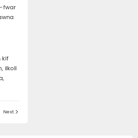
l-fwar
sawna
 kif
 ilkoll
a,
?
Next