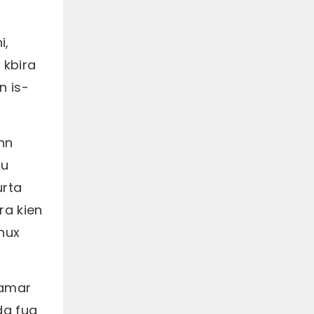
eċċ. biex tittratta pazjenti
permezz ta 'metodi
xjentifiċi biex jinkiseb l-
i,
iskop li ttaffi l-uġigħ,
jippromwovi l-fejqan, u
 kbira
jirrestawra l-funzjonijiet.
n is-
nn
nu
urta
qra kien
mhux
mamar
da fuq