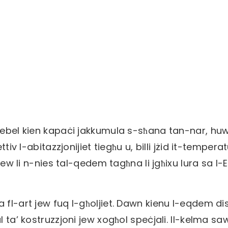
-ġebel kien kapaċi jakkumula s-sħana tan-nar, hu
tiv l-abitazzjonijiet tiegħu u, billi jżid it-tempera
rew li n-nies tal-qedem tagħna li jgħixu lura sa l-E
 fl-art jew fuq l-għoljiet. Dawn kienu l-eqdem dis
l ta’ kostruzzjoni jew xogħol speċjali. Il-kelma s