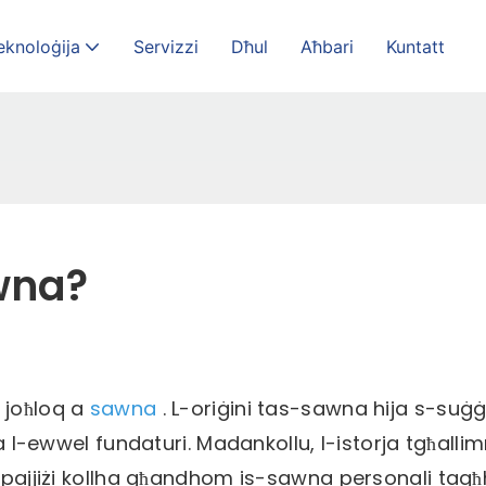
eknoloġija
Servizzi
Dħul
Aħbari
Kuntatt
wna?
 joħloq a
sawna
. L-oriġini tas-sawna hija s-suġġ
ma l-ewwel fundaturi. Madankollu, l-istorja tgħalli
 l-pajjiżi kollha għandhom is-sawna personali ta