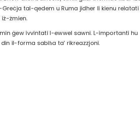
fil-Greċja tal-qedem u Ruma jidher li kienu relatat
 iż-żmien.
 min ġew ivvintati l-ewwel sawni. L-importanti hu l
din il-forma sabiħa ta’ rikreazzjoni.