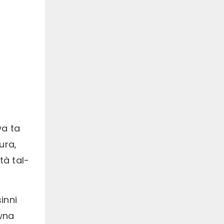
wa ta
tura,
tà tal-
inni
awna