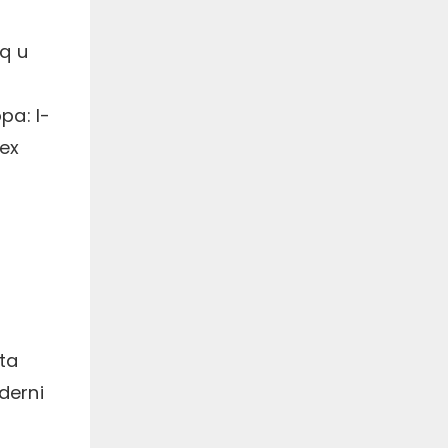
aq u
pa: l-
iex
 ta
oderni