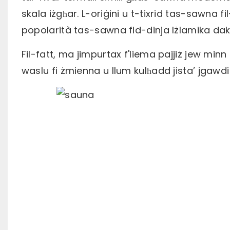
skala iżgħar. L-oriġini u t-tixrid tas-sawna 
popolarità tas-sawna fid-dinja Iżlamika dak
Fil-fatt, ma jimpurtax f'liema pajjiż jew minn
waslu fi żmienna u llum kulħadd jista’ jgawdi 