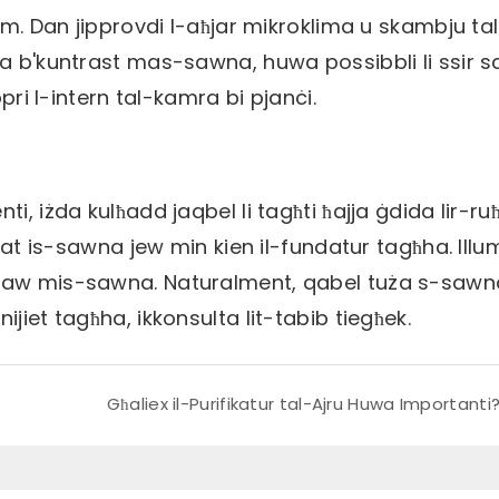
jam. Dan jipprovdi l-aħjar mikroklima u skambju ta
da b'kuntrast mas-sawna, huwa possibbli li ssir 
pri l-intern tal-kamra bi pjanċi.
, iżda kulħadd jaqbel li tagħti ħajja ġdida lir-ruħ
nat is-sawna jew min kien il-fundatur tagħha. Illum,
ikaw mis-sawna. Naturalment, qabel tuża s-sawn
jiet tagħha, ikkonsulta lit-tabib tiegħek.
Għaliex il-Purifikatur tal-Ajru Huwa Importanti