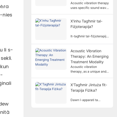
dimensjonijiet multipli.
Acoustic vibration therapy
oħra
uses specific sound wave
frequencies and
n-nies
amplitudes to treat the
X'inhu Tagħmir tal-
human body in a non-
Fiżjoterapija?
invasive way, and is
widely used in various
rehabilitation fields.
It-tagħmir tal-fiżjoterapija
huwa apparat mediku li
jwettaq trattament ibbażat
 li s-
fuq prinċipji fiżiċi. Jgħin
Acoustic Vibration
lill-pazjenti itaffu s-
Therapy: An Emerging
sekli.
sintomi u jirrestawraw il-
Treatment Modality
funzjonijiet tal-ġisem
tkun
Acoustic vibration
b'mod mhux invażiv.
therapy, as a unique and
s-
promising treatment
method, is gradually
ġinali
X'Tagħmir Jintuża fit-
attracting people's
Terapija Fiżika?
attention.
Dawn l-apparati ta
bdew
'terapija fiżika jużaw
fatturi fiżiċi bħall-elettriku,
nità
dawl, sħana, manjetiżmu,