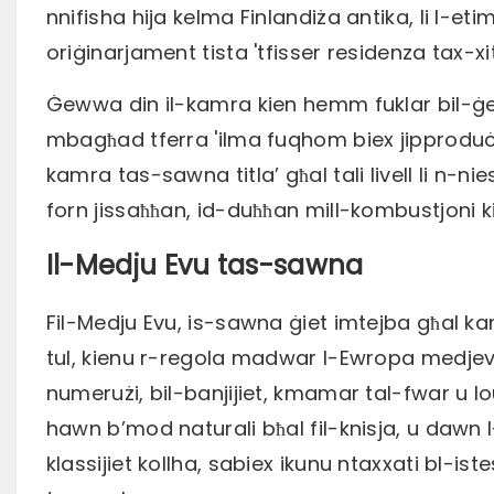
nnifisha hija kelma Finlandiża antika, li l-et
oriġinarjament tista 'tfisser residenza tax-xitw
Ġewwa din il-kamra kien hemm fuklar bil-ġeb
mbagħad tferra 'ilma fuqhom biex jipproduċ
kamra tas-sawna titla’ għal tali livell li n-ni
forn jissaħħan, id-duħħan mill-kombustjoni ki
Il-Medju Evu tas-sawna
Fil-Medju Evu, is-sawna ġiet imtejba għal k
tul, kienu r-regola madwar l-Ewropa medjevali
numerużi, bil-banjijiet, kmamar tal-fwar u lo
hawn b’mod naturali bħal fil-knisja, u dawn
klassijiet kollha, sabiex ikunu ntaxxati bl-iste