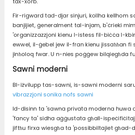
tax-xorb.
Fir-rigward tad-djar sinjuri, kollha kellhom 
banjijiet, ġeneralment tal-injam, b'ċrieki mim
'organizzazzjoni kienu l-istess fil-biċċa l-kb
ewwel, il-ġebel jew il-fran kienu jissaħħan fi
jinħoloq fwar. U n-nies poġġew bilqiegħda fu
Sawni moderni
Bl-iżvilupp tas-sawni, is-sawni moderni sa
vibrazzjoni sonika nofs sawni
Id-disinn ta 'sawna privata moderna huwa diffiċ
'fancy ta' sidha aġġustata għall-ispeċifiċitaji
jiftħu firxa wiesgħa ta 'possibbiltajiet għad-di