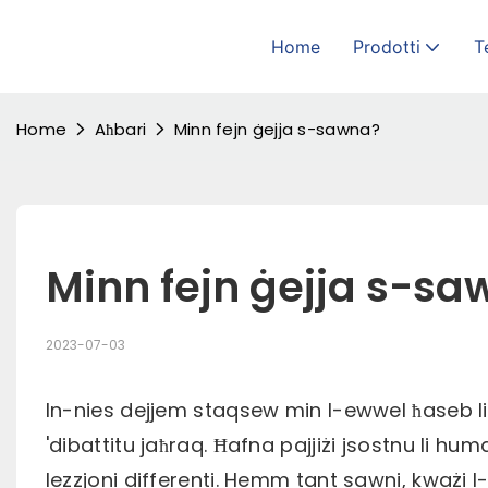
Home
Prodotti
T
Home
Aħbari
Minn fejn ġejja s-sawna?
Minn fejn ġejja s-sa
2023-07-03
In-nies dejjem staqsew min l-ewwel ħaseb li
'dibattitu jaħraq. Ħafna pajjiżi jsostnu li hu
lezzjoni differenti. Hemm tant sawni, kważi