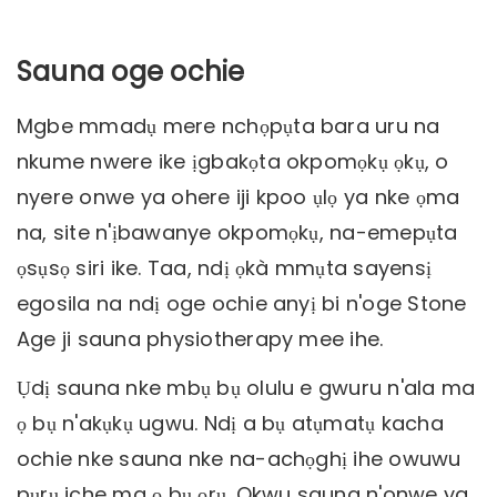
Sauna oge ochie
Mgbe mmadụ mere nchọpụta bara uru na
nkume nwere ike ịgbakọta okpomọkụ ọkụ, o
nyere onwe ya ohere iji kpoo ụlọ ya nke ọma
na, site n'ịbawanye okpomọkụ, na-emepụta
ọsụsọ siri ike. Taa, ndị ọkà mmụta sayensị
egosila na ndị oge ochie anyị bi n'oge Stone
Age ji sauna physiotherapy mee ihe.
Ụdị sauna nke mbụ bụ olulu e gwuru n'ala ma
ọ bụ n'akụkụ ugwu. Ndị a bụ atụmatụ kacha
ochie nke sauna nke na-achọghị ihe owuwu
pụrụ iche ma ọ bụ ọrụ. Okwu sauna n'onwe ya