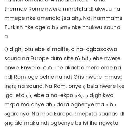
thermae Rome nwere mmetụta dị ukwuu na
mmepe nke omenala ịsa ahụ. Ndị hammams
Turkish nke oge a bụ ụmụ nke nnukwu sauna
a
Ọ dịghị otu ebe si malite, a na-agbasakwa
sauna na Europe dum site n'ọtụtụ ebe nwere
onwe. Enwere ọtụtụ ihe akaebe mere eme na
ndị Rom oge ochie na ndị Gris nwere mmasị
ịnọrọ na sauna. Na Rom, onye ọ bụla nwere ike
ịga leta ụlọ ebe a na-ekpo ọkụ, ọ dịghịkwa
mkpa ma onye ahụ dara ogbenye ma ọ bụ
ọgaranya. Na mba Europe, ịmepụta saunas dị
ọnụ ala maka ndị ogbenye bụ isi ihe ngwọta