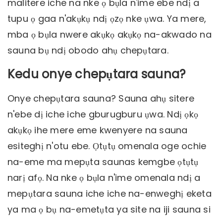
malitere iche na nke ọ bụla n'ime ebe ndị a
tupu ọ gaa n'akụkụ ndị ọzọ nke ụwa. Ya mere,
mba ọ bụla nwere akụkọ akụkọ na-akwado na
sauna bụ ndị obodo ahụ chepụtara.
Kedu onye chepụtara sauna?
Onye chepụtara sauna? Sauna ahụ sitere
n'ebe dị iche iche gburugburu ụwa. Ndị ọkọ
akụkọ ihe mere eme kwenyere na sauna
esiteghị n'otu ebe. Ọtụtụ omenala oge ochie
na-eme ma mepụta saunas kemgbe ọtụtụ
narị afọ. Na nke ọ bụla n'ime omenala ndị a
mepụtara sauna iche iche na-enweghị eketa
ya ma ọ bụ na-emetụta ya site na iji sauna si