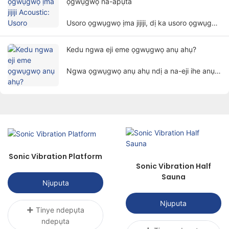
ọgwụgwọ na-apụta
Usoro ọgwụgwọ ịma jijiji, dị ka usoro ọgwụgwọ
pụrụ iche na nke na-ekwe nkwa, na-eji
nwayọọ nwayọọ na-adọta uche ndị mmadụ.
Kedu ngwa eji eme ọgwụgwọ anụ ahụ?
Ngwa ọgwụgwọ anụ ahụ ndị a na-eji ihe anụ
ahụ dị ka ọkụ eletrik, ọkụ, okpomọkụ,
magnetism, wdg. iji na-emeso ndị ọrịa site na
usoro sayensị iji nweta nzube nke ịkwụsị
mgbu, ịkwalite ọgwụgwọ, na iweghachi ọrụ.
Sonic Vibration Platform
Sonic Vibration Half
Sauna
Njuputa
Njuputa
Tinye ndepụta
ndepụta