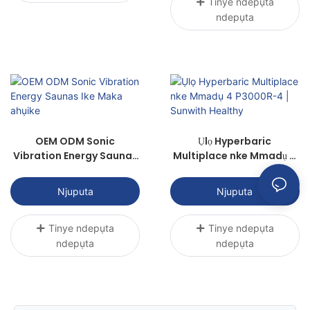
Tinye ndepụta
ndepụta
OEM ODM Sonic
Ụlọ Hyperbaric
Vibration Energy Saunas
Multiplace nke Mmadụ 4
Ike Maka ahụike
P3000R-4 | Sunwith
Healthy
Njuputa
Njuputa
Tinye ndepụta
Tinye ndepụta
ndepụta
ndepụta