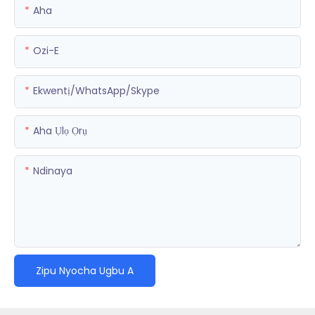
Aha
Ozi-E
Ekwentị/WhatsApp/Skype
Aha Ụlọ Ọrụ
Ndinaya
Zipu Nyocha Ugbu A