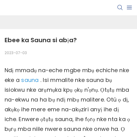
Ebee ka Sauna si abịa?
2023-07-03
Ndị mmadụ na-eche mgbe mbụ echiche nke
eke a
sauna
. Isi mmalite nke sauna bụ
isiokwu nke arụmụka kpụ ọkụ n'ọnụ. Ọtụtụ mba
na-ekwu na ha bụ ndị mbụ malitere. Otú ọ dị,
akụkọ ihe mere eme na-akụziri anyị ihe dị
iche. Enwere ọtụtụ sauna, ihe fọrọ nke nta ka ọ
bụrụ mba niile nwere sauna nke onwe ha. Ọ