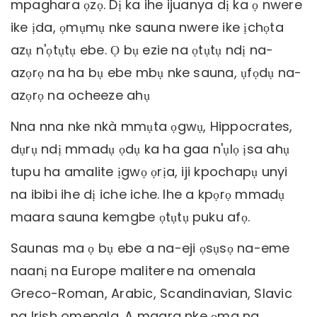
mpaghara ọzọ. Dị ka ihe ijuanya dị ka ọ nwere
ike ịda, ọmụmụ nke sauna nwere ike ịchọta
azụ n'ọtụtụ ebe. Ọ bụ ezie na ọtụtụ ndị na-
azọrọ na ha bụ ebe mbụ nke sauna, ụfọdụ na-
azọrọ na ocheeze ahụ
Nna nna nke nkà mmụta ọgwụ, Hippocrates,
dụrụ ndị mmadụ ọdụ ka ha gaa n'ụlọ ịsa ahụ
tupu ha amalite ịgwọ ọrịa, iji kpochapụ unyi
na ibibi ihe dị iche iche. Ihe a kpọrọ mmadụ
maara sauna kemgbe ọtụtụ puku afọ.
Saunas ma ọ bụ ebe a na-eji ọsụsọ na-eme
naanị na Europe malitere na omenala
Greco-Roman, Arabic, Scandinavian, Slavic
na Irish omenala. A maara nke ọma na