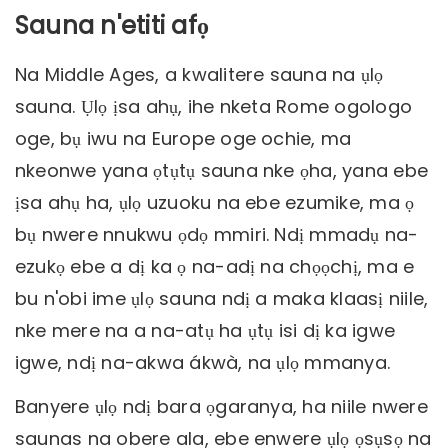
Sauna n'etiti afọ
Na Middle Ages, a kwalitere sauna na ụlọ
sauna. Ụlọ ịsa ahụ, ihe nketa Rome ogologo
oge, bụ iwu na Europe oge ochie, ma
nkeonwe yana ọtụtụ sauna nke ọha, yana ebe
ịsa ahụ ha, ụlọ uzuoku na ebe ezumike, ma ọ
bụ nwere nnukwu ọdọ mmiri. Ndị mmadụ na-
ezukọ ebe a dị ka ọ na-adị na chọọchị, ma e
bu n'obi ime ụlọ sauna ndị a maka klaasị niile,
nke mere na a na-atụ ha ụtụ isi dị ka igwe
igwe, ndị na-akwa ákwà, na ụlọ mmanya.
Banyere ụlọ ndị bara ọgaranya, ha niile nwere
saunas na obere ala, ebe enwere ụlọ ọsụsọ na