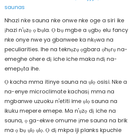
saunas
Nhazi nke sauna nke onwe nke oge a siri ike
ịhazi n'ụzọ ọ bụla. Ọ bụ mgbe a ụgbọ elu fancy
nke onye nwe ya gbanwee ka nkọwa na
peculiarities. Ihe na teknụzụ ọgbara ọhụrụ na-
emeghe ohere dị iche iche maka ndị na-
emepụta ihe.
Ọ kacha mma itinye sauna na ụlọ osisi. Nke a
na-enye microclimate kachasị mma na
mgbanwe uzuoku n'etiti ime ụlọ sauna na
ikuku mepere emepe. Ma n'ụzọ dị iche na
sauna, ọ ga-ekwe omume ịme sauna na brik
ma ọ bụ ụlọ ụlọ. Ọ dị mkpa iji planks kpuchie