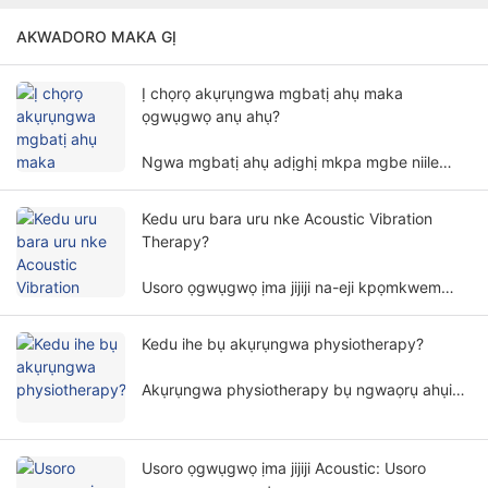
AKWADORO MAKA GỊ
Ị chọrọ akụrụngwa mgbatị ahụ maka
ọgwụgwọ anụ ahụ?
Ngwa mgbatị ahụ adịghị mkpa mgbe niile
maka ọgwụgwọ anụ ahụ. Mkpa akụrụngwa
mgbatị ahụ maka ọgwụgwọ anụ ahụ gụnyere
Kedu uru bara uru nke Acoustic Vibration
ọtụtụ ihe na akụkụ.
Therapy?
Usoro ọgwụgwọ ịma jijiji na-eji kpọmkwem
ụda ụda frequencies na amplitudes na-emeso
ahụ mmadụ n'ụzọ na-adịghị emerụ ahụ, a na-
Kedu ihe bụ akụrụngwa physiotherapy?
ejikwa ya n'ọtụtụ ebe na mpaghara nhazigharị
dị iche iche.
Akụrụngwa physiotherapy bụ ngwaọrụ ahụike
na-arụ ọgwụgwọ dabere na ụkpụrụ anụ ahụ.
Ọ na-enyere ndị ọrịa aka ịkwụsị mgbaàmà ma
weghachite ọrụ ahụ n'ụzọ na-adịghị emerụ
Usoro ọgwụgwọ ịma jijiji Acoustic: Usoro
ahụ.