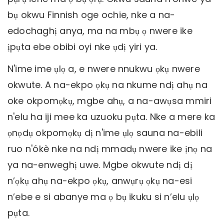
bụ okwu Finnish oge ochie, nke a na-
edochaghị anya, ma na mbụ ọ nwere ike
ịpụta ebe obibi oyi nke ụdị yiri ya.
N'ime ime ụlọ a, e nwere nnukwu ọkụ nwere
okwute. A na-ekpo ọkụ na nkume ndị ahụ na
oke okpomọkụ, mgbe ahụ, a na-awụsa mmiri
n'elu ha iji mee ka uzuoku pụta. Nke a mere ka
ọnọdụ okpomọkụ dị n'ime ụlọ sauna na-ebili
ruo n'ókè nke na ndị mmadụ nwere ike ịnọ na
ya na-enweghị uwe. Mgbe okwute ndị dị
n’ọkụ ahụ na-ekpo ọkụ, anwụrụ ọkụ na-esi
n’ebe e si abanye ma ọ bụ ikuku si n’elu ụlọ
pụta.