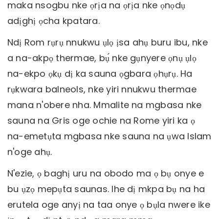
maka nsogbu nke ọrịa na ọrịa nke ọnọdụ
adịghị ọcha kpatara.
Ndị Rom rụrụ nnukwu ụlọ ịsa ahụ buru ibu, nke
a na-akpọ thermae, bụ́ nke gụnyere ọnụ ụlọ
na-ekpo ọkụ dị ka sauna ọgbara ọhụrụ. Ha
rụkwara balneols, nke yiri nnukwu thermae
mana n'obere nha. Mmalite na mgbasa nke
sauna na Gris oge ochie na Rome yiri ka ọ
na-emetụta mgbasa nke sauna na ụwa Islam
n'oge ahụ.
N'ezie, ọ baghị uru na obodo ma ọ bụ onye e
bu ụzọ mepụta saunas. Ihe dị mkpa bụ na ha
erutela oge anyị na taa onye ọ bụla nwere ike