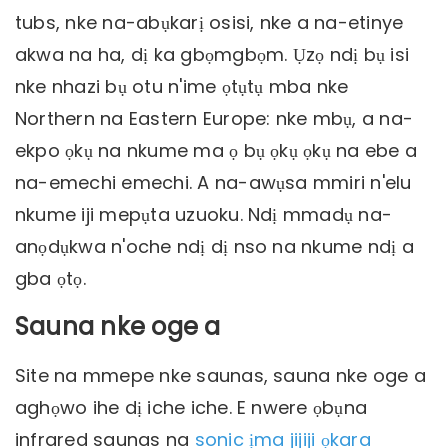
tubs, nke na-abụkarị osisi, nke a na-etinye
akwa na ha, dị ka gbọmgbọm. Ụzọ ndị bụ isi
nke nhazi bụ otu n'ime ọtụtụ mba nke
Northern na Eastern Europe: nke mbụ, a na-
ekpo ọkụ na nkume ma ọ bụ ọkụ ọkụ na ebe a
na-emechi emechi. A na-awụsa mmiri n'elu
nkume iji mepụta uzuoku. Ndị mmadụ na-
anọdụkwa n'oche ndị dị nso na nkume ndị a
gba ọtọ.
Sauna nke oge a
Site na mmepe nke saunas, sauna nke oge a
aghọwo ihe dị iche iche. E nwere ọbụna
infrared saunas na
sonic ịma jijiji ọkara