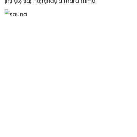
ịnụ ụtọ ụdị ntụrụndụ a mara mma.