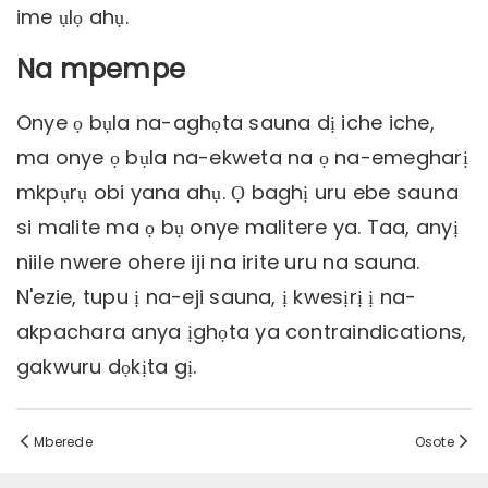
ime ụlọ ahụ.
Na mpempe
Onye ọ bụla na-aghọta sauna dị iche iche,
ma onye ọ bụla na-ekweta na ọ na-emegharị
mkpụrụ obi yana ahụ. Ọ baghị uru ebe sauna
si malite ma ọ bụ onye malitere ya. Taa, anyị
niile nwere ohere iji na irite uru na sauna.
N'ezie, tupu ị na-eji sauna, ị kwesịrị ị na-
akpachara anya ịghọta ya contraindications,
gakwuru dọkịta gị.
Mberede
Osote