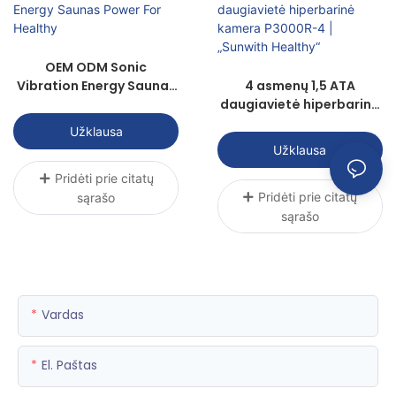
OEM ODM Sonic
Vibration Energy Saunas
4 asmenų 1,5 ATA
Power For Healthy
daugiavietė hiperbarinė
kamera P3000R-4 |
Užklausa
„Sunwith Healthy“
Užklausa
Pridėti prie citatų
Pridėti prie citatų
sąrašo
sąrašo
Vardas
El. Paštas