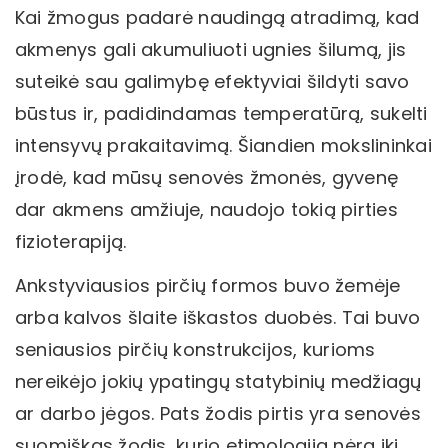
Kai žmogus padarė naudingą atradimą, kad
akmenys gali akumuliuoti ugnies šilumą, jis
suteikė sau galimybę efektyviai šildyti savo
būstus ir, padidindamas temperatūrą, sukelti
intensyvų prakaitavimą. Šiandien mokslininkai
įrodė, kad mūsų senovės žmonės, gyvenę
dar akmens amžiuje, naudojo tokią pirties
fizioterapiją.
Ankstyviausios pirčių formos buvo žemėje
arba kalvos šlaite iškastos duobės. Tai buvo
seniausios pirčių konstrukcijos, kurioms
nereikėjo jokių ypatingų statybinių medžiagų
ar darbo jėgos. Pats žodis pirtis yra senovės
suomiškas žodis, kurio etimologija nėra iki