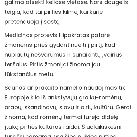
galima atsekti keliose vietose. Nors daugelis
teigia, kad tai pirties kilmė, kai kurie
pretenduoja į sostą
Medicinos protėvis Hipokratas patarė
žmonėms prieš gydant nueiti į pirtį, kad
nuplautų nešvarumus ir sunaikintų įvairius
teršalus. Pirtis žmonijai žinoma jau
tūkstančius metų.
Saunos ar prakaito namelio naudojimas tik
Europoje kilo iš ankstyvųjų graikų-romėnų,
arabų, skandinavų, slavų ir airių kultūrų. Gerai
žinoma, kad romėnų termai turėjo didelę
įtaką pirties kultūros raidai. Šiuolaikiškesni
turkiški hamamai yra šios puikios pirties