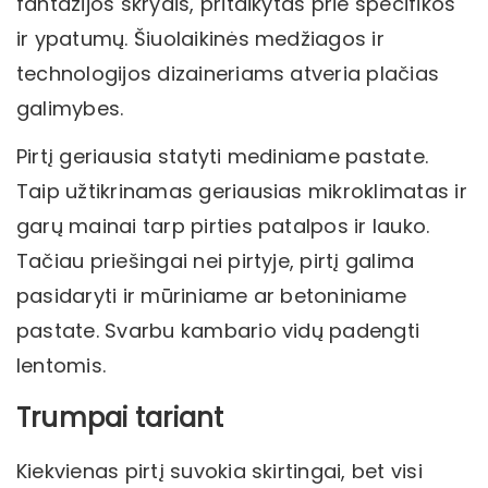
fantazijos skrydis, pritaikytas prie specifikos
ir ypatumų. Šiuolaikinės medžiagos ir
technologijos dizaineriams atveria plačias
galimybes.
Pirtį geriausia statyti mediniame pastate.
Taip užtikrinamas geriausias mikroklimatas ir
garų mainai tarp pirties patalpos ir lauko.
Tačiau priešingai nei pirtyje, pirtį galima
pasidaryti ir mūriniame ar betoniniame
pastate. Svarbu kambario vidų padengti
lentomis.
Trumpai tariant
Kiekvienas pirtį suvokia skirtingai, bet visi