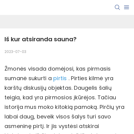
Iš kur atsiranda sauna?
2023-07-03
Žmonės visada domėjosi, kas pirmasis
sumanė sukurti a
pirtis
. Pirties kilmė yra
karštų diskusijų objektas. Daugelis šalių
teigia, kad yra pirmosios įkūrėjos. Tačiau
istorija mus moko kitokią pamoką. Pirčių yra
labai daug, beveik visos šalys turi savo
asmeninę pirtį. Ir jis vystėsi atskirai