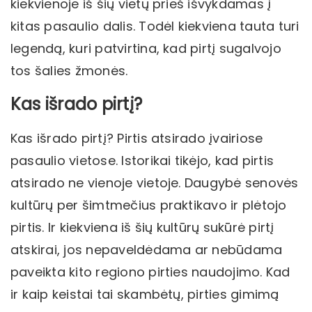
kiekvienoje iš šių vietų prieš išvykdamas į
kitas pasaulio dalis. Todėl kiekviena tauta turi
legendą, kuri patvirtina, kad pirtį sugalvojo
tos šalies žmonės.
Kas išrado pirtį?
Kas išrado pirtį? Pirtis atsirado įvairiose
pasaulio vietose. Istorikai tikėjo, kad pirtis
atsirado ne vienoje vietoje. Daugybė senovės
kultūrų per šimtmečius praktikavo ir plėtojo
pirtis. Ir kiekviena iš šių kultūrų sukūrė pirtį
atskirai, jos nepaveldėdama ar nebūdama
paveikta kito regiono pirties naudojimo. Kad
ir kaip keistai tai skambėtų, pirties gimimą