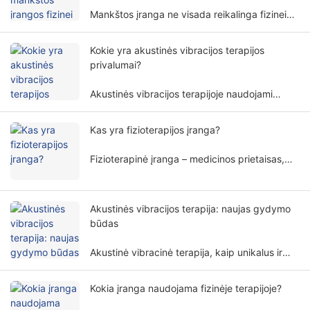
Mankštos įranga ne visada reikalinga fizinei
terapijai. Fizinės terapijos pratybų įrangos
poreikis apima daugybę veiksnių ir matmenų.
Kokie yra akustinės vibracijos terapijos
privalumai?
Akustinės vibracijos terapijoje naudojami
specifiniai garso bangų dažniai ir amplitudės
žmogaus organizmui gydyti neinvaziniu būdu,
Kas yra fizioterapijos įranga?
plačiai taikoma įvairiose reabilitacijos srityse.
Fizioterapinė įranga – medicinos prietaisas,
kuris atlieka gydymą fiziniais principais. Jis
padeda pacientams neinvaziniu būdu
palengvinti simptomus ir atkurti kūno
Akustinės vibracijos terapija: naujas gydymo
funkcijas.
būdas
Akustinė vibracinė terapija, kaip unikalus ir
perspektyvus gydymo metodas, pamažu
atkreipia žmonių dėmesį.
Kokia įranga naudojama fizinėje terapijoje?