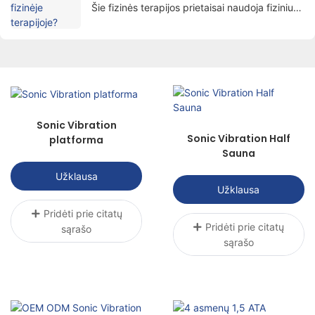
Šie fizinės terapijos prietaisai naudoja fizinius
veiksnius, tokius kaip elektra, šviesa, šiluma,
magnetizmas ir kt. gydyti pacientus
moksliniais metodais, siekiant skausmo
malšinimo, gijimo skatinimo ir funkcijų
atkūrimo tikslo.
Sonic Vibration
Sonic Vibration Half
platforma
Sauna
Užklausa
Užklausa
Pridėti prie citatų
Pridėti prie citatų
sąrašo
sąrašo