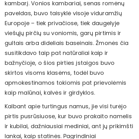
kambarį. Vonios kambariai, senas romėnų
paveldas, buvo taisyklė visoje viduramžių
Europoje – tiek privačiose, tiek daugelyje
viešųjų pirčių su voniomis, garų pirtimis ir
gultais arba dideliais baseinais. Žmonės čia
susitikdavo taip pat natūraliai kaip ir
bažnyčioje, o šios pirties įstaigos buvo
skirtos visoms klasėms, todėl buvo
apmokestinamos tokiomis pat prievolėmis
kaip malūnai, kalvės ir girdyklos.
Kalbant apie turtingus namus, jie visi turėjo
pirtis pusrūsiuose, kur buvo prakaito namelis
ir kubilai, dažniausiai mediniai, ant jų prikimšti
lankai, kaip statinės. Pagrindiniai