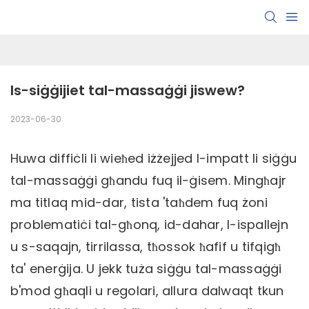
Is-siġġijiet tal-massaġġi jiswew?
2023-06-30
Huwa diffiċli li wieħed iżżejjed l-impatt li siġġu
tal-massaġġi għandu fuq il-ġisem. Mingħajr
ma titlaq mid-dar, tista 'taħdem fuq żoni
problematiċi tal-għonq, id-dahar, l-ispallejn
u s-saqajn, tirrilassa, tħossok ħafif u tifqigħ
ta' enerġija. U jekk tuża siġġu tal-massaġġi
b'mod għaqli u regolari, allura dalwaqt tkun