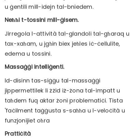
u ġentili mill-idejn tal-bniedem.
Neħħi t-tossini mill-ġisem.
Jirregola l-attività tal-glandoli tal-għaraq u
tax-xaħam, u jgħin biex jeħles iċ-ċellulite,
edema u tossini.
Massaġġi intelliġenti.
Id-disinn tas-siġġu tal-massaġġi
jippermettilek li żżid iż-żona tal-impatt u
taħdem fuq aktar żoni problematiċi. Tista
'faċilment taġġusta s-saħħa u l-veloċità u
funzjonijiet oħra
Prattiċità