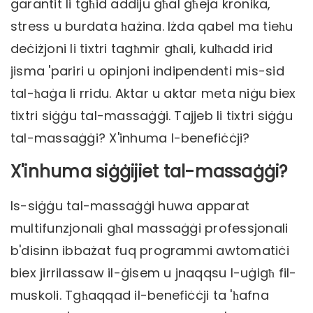
garantit li tgħid addiju għal għeja kronika,
stress u burdata ħażina. Iżda qabel ma tieħu
deċiżjoni li tixtri tagħmir għali, kulħadd irid
jisma 'pariri u opinjoni indipendenti mis-sid
tal-ħaġa li rridu. Aktar u aktar meta niġu biex
tixtri siġġu tal-massaġġi. Tajjeb li tixtri siġġu
tal-massaġġi? X'inhuma l-benefiċċji?
X'inhuma siġġijiet tal-massaġġi?
Is-siġġu tal-massaġġi huwa apparat
multifunzjonali għal massaġġi professjonali
b'disinn ibbażat fuq programmi awtomatiċi
biex jirrilassaw il-ġisem u jnaqqsu l-uġigħ fil-
muskoli. Tgħaqqad il-benefiċċji ta 'ħafna