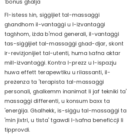
'bonus għalja
Fl-istess ħin, siġġijiet tal-massaġġi
għandhom il-vantaġġi u l-iżvantaġġi
tagħhom, iżda b'mod ġenerali, il-vantaġġi
tas-siġġijiet tal-massaġġi għad-djar, skont
ir-reviżjonijiet tal-utenti, huma ħafna aktar
mill-iżvantaġġi. Kontra l-prezz u l-ispazju
huwa effett terapewtiku u rilassanti, il-
preżenza ta 'terapista tal-massaġġi
personali, għalkemm inanimat li jaf tekniki ta'
massaġġi differenti, u konsum baxx ta
'enerġija. Għalhekk, is-siġġu tal-massaġġi ta
'min jixtri, u tista' tgawdi l-ħafna benefiċċji li
tipprovdi.