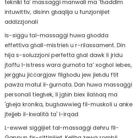
tekniki ta' massaġġi manwali ma 'tħaddim
intuwittiv, disinn għaqlija u funzjonijiet
addizzjonali
Is-siġġu tal-massaġġi huwa għodda
effettiva għall-mistrieħ u r-rilassament. Din
hija s-soluzzjoni perfetta għal dawk li jridu
jtaffu l-istress wara ġurnata ta’ xogħol iebes,
jerġgħu jiċċarġjaw filgħodu jew jieħdu ftit
pawża matul il-ġurnata. Dan huwa massaġġi
personali tiegħek, li jgħin biex ilaħħaq ma
'għeja kronika, bugħawwieġ fil-muskoli u anke
jtejjeb il-kwalità ta' l-irqad
L-ewwel siġġijiet tal-massaġġi dehru fil-
Ġappun fis-sittinijiet. Kellha żewġ rombli