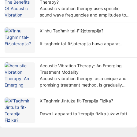
Therapy?
Acoustic vibration therapy uses specific
sound wave frequencies and amplitudes to
treat the human body in a non-invasive way,
and is widely used in various rehabilitation
X'inhu Tagħmir tal-Fiżjoterapija?
fields.
It-tagħmir tal-fiżjoterapija huwa apparat
mediku li jwettaq trattament ibbażat fuq
prinċipji fiżiċi. Jgħin lill-pazjenti itaffu s-
sintomi u jirrestawraw il-funzjonijiet tal-ġisem
Acoustic Vibration Therapy: An Emerging
b'mod mhux invażiv.
Treatment Modality
Acoustic vibration therapy, as a unique and
promising treatment method, is gradually
attracting people's attention.
X'Tagħmir Jintuża fit-Terapija Fiżika?
Dawn l-apparati ta 'terapija fiżika jużaw fatturi
fiżiċi bħall-elettriku, dawl, sħana, manjetiżmu,
eċċ. biex tittratta pazjenti permezz ta 'metodi
xjentifiċi biex jinkiseb l-iskop li ttaffi l-uġigħ,