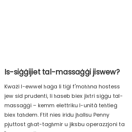
Is-siġġijiet tal-massaġġi jiswew?
Kważi l-ewwel ħaġa li tiġi f'moħħna hostess
jew sid prudenti, li ħaseb biex jixtri siġġu tal-
massaġġi – kemm elettriku l-unità teħtieġ
biex taħdem. Ftit nies iridu jħallsu Penny
pjuttost għat-tagħmir u jiksbu operazzjoni ta