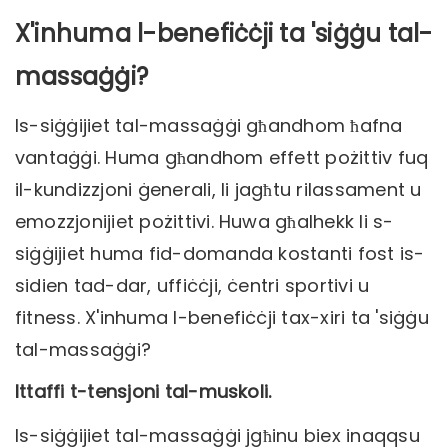
X'inhuma l-benefiċċji ta 'siġġu tal-
massaġġi?
Is-siġġijiet tal-massaġġi għandhom ħafna
vantaġġi. Huma għandhom effett pożittiv fuq
il-kundizzjoni ġenerali, li jagħtu rilassament u
emozzjonijiet pożittivi. Huwa għalhekk li s-
siġġijiet huma fid-domanda kostanti fost is-
sidien tad-dar, uffiċċji, ċentri sportivi u
fitness. X'inhuma l-benefiċċji tax-xiri ta 'siġġu
tal-massaġġi?
Ittaffi t-tensjoni tal-muskoli.
Is-siġġijiet tal-massaġġi jgħinu biex inaqqsu