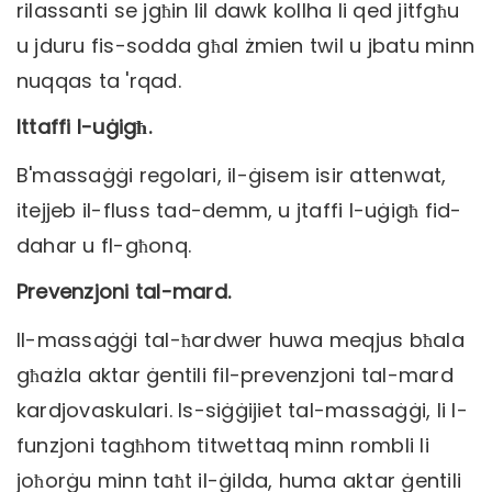
rilassanti se jgħin lil dawk kollha li qed jitfgħu
u jduru fis-sodda għal żmien twil u jbatu minn
nuqqas ta 'rqad.
Ittaffi l-uġigħ.
B'massaġġi regolari, il-ġisem isir attenwat,
itejjeb il-fluss tad-demm, u jtaffi l-uġigħ fid-
dahar u fl-għonq.
Prevenzjoni tal-mard.
Il-massaġġi tal-ħardwer huwa meqjus bħala
għażla aktar ġentili fil-prevenzjoni tal-mard
kardjovaskulari. Is-siġġijiet tal-massaġġi, li l-
funzjoni tagħhom titwettaq minn rombli li
joħorġu minn taħt il-ġilda, huma aktar ġentili