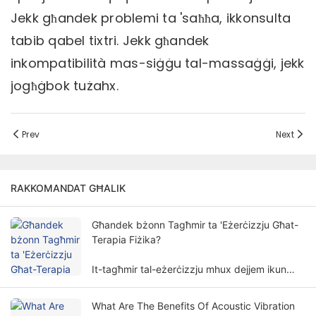
Jekk għandek problemi ta 'saħħa, ikkonsulta
tabib qabel tixtri. Jekk għandek
inkompatibilità mas-siġġu tal-massaġġi, jekk
jogħġbok tużahx.
Prev
Next
RAKKOMANDAT GĦALIK
Għandek bżonn Tagħmir ta 'Eżerċizzju Għat-
Terapia Fiżika?
It-tagħmir tal-eżerċizzju mhux dejjem ikun
meħtieġ għat-terapija fiżika. Il-ħtieġa għal
tagħmir ta 'eżerċizzju għat-terapija fiżika
What Are The Benefits Of Acoustic Vibration
tinvolvi fatturi u dimensjonijiet multipli.