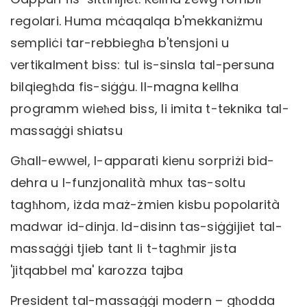
regolari. Huma mċaqalqa b'mekkaniżmu
sempliċi tar-rebbiegħa b'tensjoni u
vertikalment biss: tul is-sinsla tal-persuna
bilqiegħda fis-siġġu. Il-magna kellha
programm wieħed biss, li imita t-teknika tal-
massaġġi shiatsu
Għall-ewwel, l-apparati kienu sorpriżi bid-
dehra u l-funzjonalità mhux tas-soltu
tagħhom, iżda maż-żmien kisbu popolarità
madwar id-dinja. Id-disinn tas-siġġijiet tal-
massaġġi tjieb tant li t-tagħmir jista
'jitqabbel ma' karozza tajba
President tal-massaġġi modern – għodda