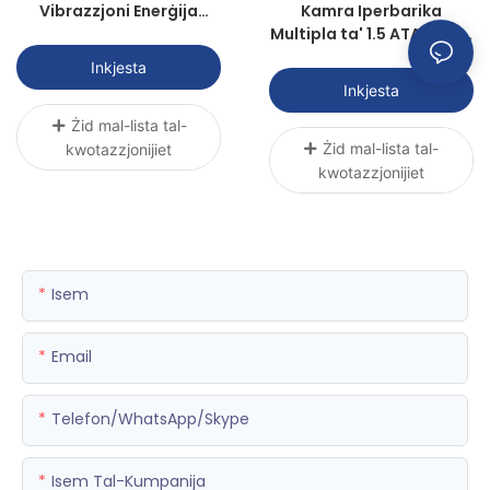
Vibrazzjoni Enerġija
Kamra Iperbarika
Sawni Qawwa Għal
Multipla ta' 1.5 ATA għal 4
Healthy
Persuni P3000R-4 |
Inkjesta
Sunwith Healthy
Inkjesta
Żid mal-lista tal-
Żid mal-lista tal-
kwotazzjonijiet
kwotazzjonijiet
Isem
Email
Telefon/WhatsApp/Skype
Isem Tal-Kumpanija