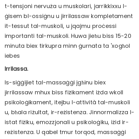
t-tensjoni nervuża u muskolari, jarrikkixxu l-
ġisem bl-ossiġnu u jirrilassaw kompletament
it-tessut tal-muskoli, u jqajmu proċessi
importanti tal-muskoli. Huwa jieħu biss 15-20
minuta biex tirkupra minn ġurnata ta 'xogħol
iebes
Irrilassa.
Is-siġġijiet tal-massaġġi jgħinu biex
jirrilassaw mhux biss fiżikament iżda wkoll
psikoloġikament, itejbu l-attività tal-muskoli
u, bħala riżultat, ir-reżistenza. Jinnormalizza l-
istat fiżiku, emozzjonali u psikoloġiku, iżid ir-
reżistenza. U qabel tmur torqod, massaġġi