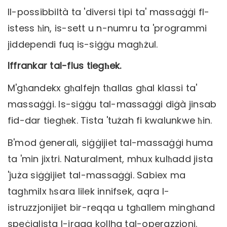
Il-possibbiltà ta 'diversi tipi ta' massaġġi fl-
istess ħin, is-sett u n-numru ta 'programmi
jiddependi fuq is-siġġu magħżul.
Iffrankar tal-flus tiegħek.
M'għandekx għalfejn tħallas għal klassi ta'
massaġġi. Is-siġġu tal-massaġġi diġà jinsab
fid-dar tiegħek. Tista 'tużah fi kwalunkwe ħin.
B'mod ġenerali, siġġijiet tal-massaġġi huma
ta 'min jixtri. Naturalment, mhux kulħadd jista
'juża siġġijiet tal-massaġġi. Sabiex ma
tagħmilx ħsara lilek innifsek, aqra l-
istruzzjonijiet bir-reqqa u tgħallem mingħand
speċjalista l-irqaq kollha tal-operazzjoni.