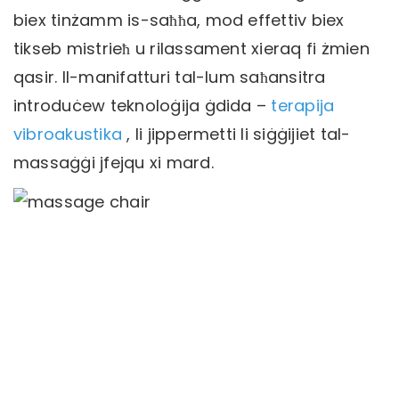
biex tinżamm is-saħħa, mod effettiv biex
tikseb mistrieħ u rilassament xieraq fi żmien
qasir. Il-manifatturi tal-lum saħansitra
introduċew teknoloġija ġdida –
terapija
vibroakustika
, li jippermetti li siġġijiet tal-
massaġġi jfejqu xi mard.