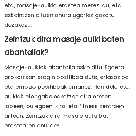
eta, masaje-aulkia erostea merezi du, eta
eskaintzen dituen onura ugariez gozatu
dezakezu.
Zeintzuk dira masaje aulki baten
abantailak?
Masaje-aulkiak abantaila asko ditu. Egoera
orokorrean eragin positiboa dute, erlaxazioa
eta emozio positiboak emanez. Hori dela eta,
aulkiak etengabe eskatzen dira etxeen
jabeen, bulegoen, kirol eta fitness zentroen
artean. Zeintzuk dira masaje aulki bat
erostearen onurak?