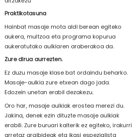
ditzakezu
Praktikotasuna
Hainbat masaje mota aldi berean egiteko
aukera, multzoa eta programa kopurua
aukeratutako aulkiaren araberakoa da.
Zure dirua aurrezten.
Ez duzu masaje klase bat ordaindu beharko.
Masaje-aulkia zure etxean dago jada.
Edozein unetan erabil dezakezu.
Oro har, masaje aulkiak erostea merezi du.
Jakina, denek ezin dituzte masaje aulkiak
erabili. Zure buruari kalterik ez egiteko, irakurri
arretaz argibideak eta ikasi espezialista