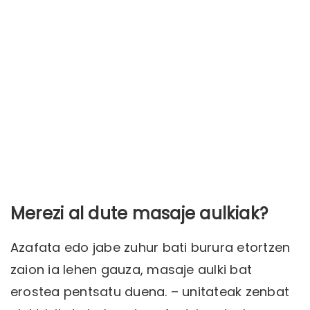
Merezi al dute masaje aulkiak?
Azafata edo jabe zuhur bati burura etortzen
zaion ia lehen gauza, masaje aulki bat
erostea pentsatu duena. – unitateak zenbat