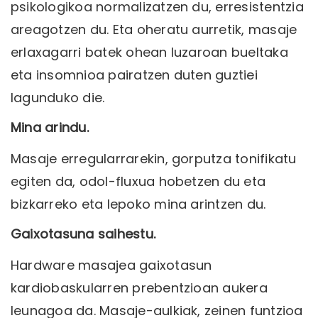
psikologikoa normalizatzen du, erresistentzia
areagotzen du. Eta oheratu aurretik, masaje
erlaxagarri batek ohean luzaroan bueltaka
eta insomnioa pairatzen duten guztiei
lagunduko die.
Mina arindu.
Masaje erregularrarekin, gorputza tonifikatu
egiten da, odol-fluxua hobetzen du eta
bizkarreko eta lepoko mina arintzen du.
Gaixotasuna saihestu.
Hardware masajea gaixotasun
kardiobaskularren prebentzioan aukera
leunagoa da. Masaje-aulkiak, zeinen funtzioa