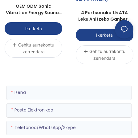
OEM ODM Sonic
Vibration Energy Saunas
4 Pertsonako 1.5 ATA
Power Healthy For
Leku Anitzeko Ganbera
Hiperbariko P3000R-4 |
Ikerketa
Sunwith Healthy
Ikerketa
Gehitu aurrekontu
Gehitu aurrekontu
zerrendara
zerrendara
Izena
Posta Elektronikoa
Telefonoa/WhatsApp/Skype