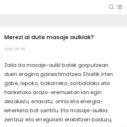
Merezi al dute masaje aulkiak?
2023-06-30
Zaila da masaje-aulki batek gorputzean
duen eragina gainestimatzea. Etxetik irten
gabe, lepoko, bizkarreko, sorbaldako eta
hanketako arazo-eremuetan lan egin
dezakezu, erlaxatu, arina eta energia-
leherketa bat sentitu. Eta masaje-aulkia
zentzuz eta erregularki erabiltzen baduzu,