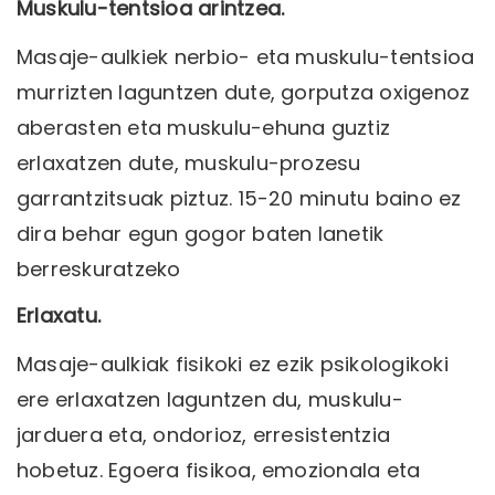
Muskulu-tentsioa arintzea.
Masaje-aulkiek nerbio- eta muskulu-tentsioa
murrizten laguntzen dute, gorputza oxigenoz
aberasten eta muskulu-ehuna guztiz
erlaxatzen dute, muskulu-prozesu
garrantzitsuak piztuz. 15-20 minutu baino ez
dira behar egun gogor baten lanetik
berreskuratzeko
Erlaxatu.
Masaje-aulkiak fisikoki ez ezik psikologikoki
ere erlaxatzen laguntzen du, muskulu-
jarduera eta, ondorioz, erresistentzia
hobetuz. Egoera fisikoa, emozionala eta