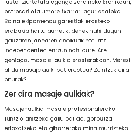
laster ziurtatuta egongo zara neke kronikoari,
estresari eta umore txarrari agur esateko.
Baina ekipamendu garestiak erosteko
erabakia hartu aurretik, denek nahi dugun
gauzaren jabearen aholkuak eta iritzi
independentea entzun nahi dute. Are
gehiago, masaje-aulkia erosterakoan. Merezi
al du masaje aulki bat erostea? Zeintzuk dira
onurak?
Zer dira masaje aulkiak?
Masaje-aulkia masaje profesionalerako
funtzio anitzeko gailu bat da, gorputza
erlaxatzeko eta giharretako mina murrizteko