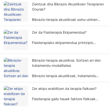
beharrak hainbat faktore eta dimentsio ditu.
Zeintzuk dira Bibrazio Akustikoen Terapiaren
Onurak?
Bibrazio-terapia akustikoak soinu-uhinen
maiztasun eta anplitude espezifikoak
erabiltzen ditu giza gorputza modu ez-
Zer da Fisioterapia Ekipamendua?
inbaditzaile batean tratatzeko, eta asko
erabiltzen da errehabilitazio-eremu
Fisioterapiako ekipamendua printzipio
ezberdinetan.
fisikoetan oinarritutako tratamendua egiten
duen gailu medikoa da. Pazienteei sintomak
arintzen eta gorputzaren funtzioak
Bibrazio-terapia akustikoa: Sortzen ari den
berreskuratzen laguntzen die modu ez
tratamendu-modalitatea
inbaditzaile batean.
Bibrazio terapia akustikoak, tratamendu
metodo paregabe eta itxaropentsu gisa,
pixkanaka jendearen arreta erakartzen ari da.
Zer ekipo erabiltzen da terapia fisikoan?
Fisioterapia gailu hauek faktore fisikoak
erabiltzen dituzte, hala nola elektrizitatea,
argia, beroa, magnetismoa, etab. pazienteak