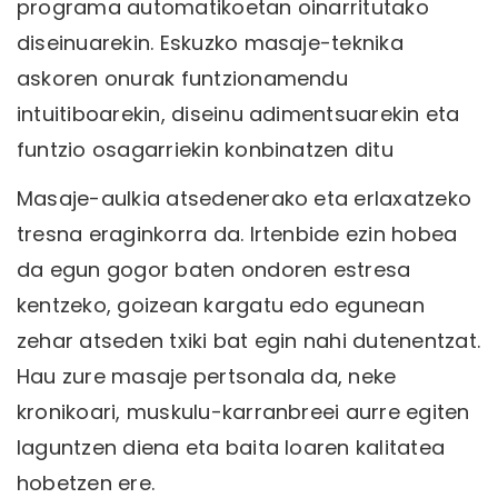
programa automatikoetan oinarritutako
diseinuarekin. Eskuzko masaje-teknika
askoren onurak funtzionamendu
intuitiboarekin, diseinu adimentsuarekin eta
funtzio osagarriekin konbinatzen ditu
Masaje-aulkia atsedenerako eta erlaxatzeko
tresna eraginkorra da. Irtenbide ezin hobea
da egun gogor baten ondoren estresa
kentzeko, goizean kargatu edo egunean
zehar atseden txiki bat egin nahi dutenentzat.
Hau zure masaje pertsonala da, neke
kronikoari, muskulu-karranbreei aurre egiten
laguntzen diena eta baita loaren kalitatea
hobetzen ere.