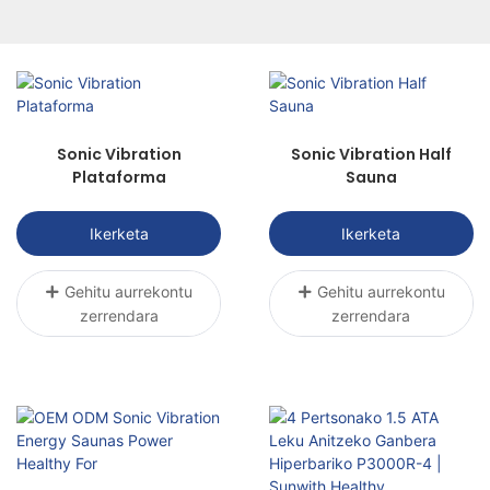
metodo zientifikoen bidez tratatzea, mina
arintzeko, sendatzea sustatzeko eta
funtzioak berreskuratzeko helburua lortzeko.
Sonic Vibration
Sonic Vibration Half
Plataforma
Sauna
Ikerketa
Ikerketa
Gehitu aurrekontu
Gehitu aurrekontu
zerrendara
zerrendara