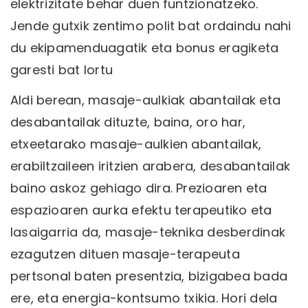
elektrizitate behar duen funtzionatzeko.
Jende gutxik zentimo polit bat ordaindu nahi
du ekipamenduagatik eta bonus eragiketa
garesti bat lortu
Aldi berean, masaje-aulkiak abantailak eta
desabantailak dituzte, baina, oro har,
etxeetarako masaje-aulkien abantailak,
erabiltzaileen iritzien arabera, desabantailak
baino askoz gehiago dira. Prezioaren eta
espazioaren aurka efektu terapeutiko eta
lasaigarria da, masaje-teknika desberdinak
ezagutzen dituen masaje-terapeuta
pertsonal baten presentzia, bizigabea bada
ere, eta energia-kontsumo txikia. Hori dela