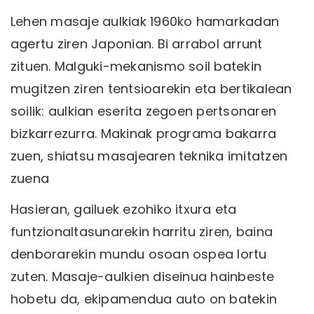
Lehen masaje aulkiak 1960ko hamarkadan
agertu ziren Japonian. Bi arrabol arrunt
zituen. Malguki-mekanismo soil batekin
mugitzen ziren tentsioarekin eta bertikalean
soilik: aulkian eserita zegoen pertsonaren
bizkarrezurra. Makinak programa bakarra
zuen, shiatsu masajearen teknika imitatzen
zuena
Hasieran, gailuek ezohiko itxura eta
funtzionaltasunarekin harritu ziren, baina
denborarekin mundu osoan ospea lortu
zuten. Masaje-aulkien diseinua hainbeste
hobetu da, ekipamendua auto on batekin