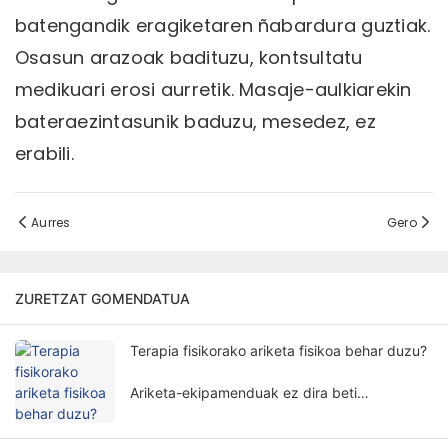
batengandik eragiketaren ñabardura guztiak.
Osasun arazoak badituzu, kontsultatu
medikuari erosi aurretik. Masaje-aulkiarekin
bateraezintasunik baduzu, mesedez, ez
erabili.
Aurres
Gero
ZURETZAT GOMENDATUA
Terapia fisikorako ariketa fisikoa behar duzu?
Ariketa-ekipamenduak ez dira beti
beharrezkoak terapia fisikorako.
Fisioterapiarako ariketa-ekipamenduaren