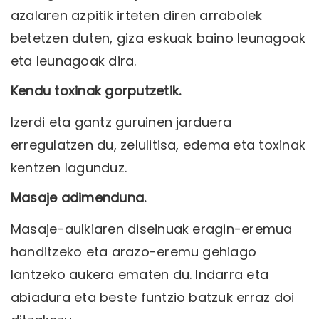
azalaren azpitik irteten diren arrabolek
betetzen duten, giza eskuak baino leunagoak
eta leunagoak dira.
Kendu toxinak gorputzetik.
Izerdi eta gantz guruinen jarduera
erregulatzen du, zelulitisa, edema eta toxinak
kentzen lagunduz.
Masaje adimenduna.
Masaje-aulkiaren diseinuak eragin-eremua
handitzeko eta arazo-eremu gehiago
lantzeko aukera ematen du. Indarra eta
abiadura eta beste funtzio batzuk erraz doi