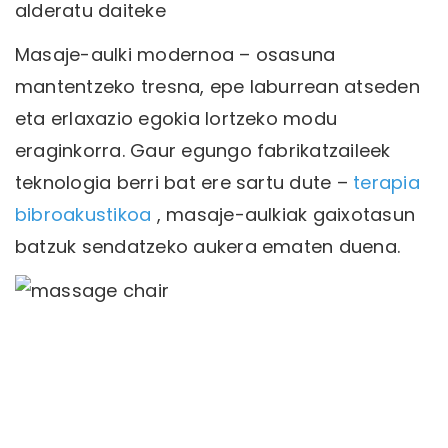
alderatu daiteke
Masaje-aulki modernoa – osasuna
mantentzeko tresna, epe laburrean atseden
eta erlaxazio egokia lortzeko modu
eraginkorra. Gaur egungo fabrikatzaileek
teknologia berri bat ere sartu dute –
terapia
bibroakustikoa
, masaje-aulkiak gaixotasun
batzuk sendatzeko aukera ematen duena.