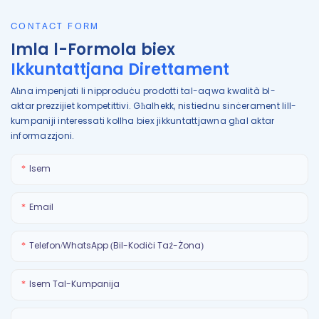
CONTACT FORM
Imla l-Formola biex
Ikkuntattjana Direttament
Aħna impenjati li nipproduċu prodotti tal-aqwa kwalità bl-
aktar prezzijiet kompetittivi. Għalhekk, nistiednu sinċerament lill-
kumpaniji interessati kollha biex jikkuntattjawna għal aktar
informazzjoni.
Isem
Email
Telefon/WhatsApp (Bil-Kodiċi Taż-Żona)
Isem Tal-Kumpanija