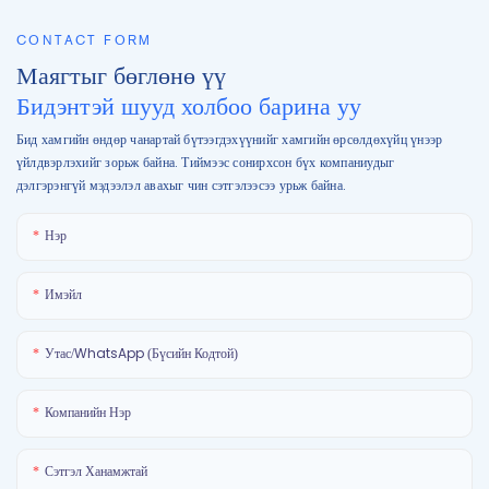
CONTACT FORM
Маягтыг бөглөнө үү
Бидэнтэй шууд холбоо барина уу
Бид хамгийн өндөр чанартай бүтээгдэхүүнийг хамгийн өрсөлдөхүйц үнээр
үйлдвэрлэхийг зорьж байна. Тиймээс сонирхсон бүх компаниудыг
дэлгэрэнгүй мэдээлэл авахыг чин сэтгэлээсээ урьж байна.
Нэр
Имэйл
Утас/WhatsApp (Бүсийн Кодтой)
Компанийн Нэр
Сэтгэл Ханамжтай