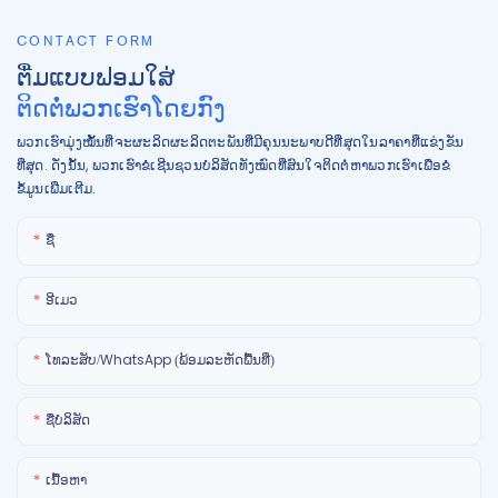
CONTACT FORM
ຕື່ມແບບຟອມໃສ່
ຕິດຕໍ່ພວກເຮົາໂດຍກົງ
ພວກເຮົາມຸ່ງໝັ້ນທີ່ຈະຜະລິດຜະລິດຕະພັນທີ່ມີຄຸນນະພາບດີທີ່ສຸດໃນລາຄາທີ່ແຂ່ງຂັນ
ທີ່ສຸດ. ດັ່ງນັ້ນ, ພວກເຮົາຂໍເຊີນຊວນບໍລິສັດທັງໝົດທີ່ສົນໃຈຕິດຕໍ່ຫາພວກເຮົາເພື່ອຂໍ
ຂໍ້ມູນເພີ່ມເຕີມ.
ຊື່
ອີເມວ
ໂທລະສັບ/WhatsApp (ພ້ອມລະຫັດພື້ນທີ່)
ຊື່ບໍລິສັດ
ເນື້ອຫາ