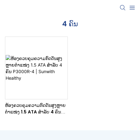
4 ຄົນ
ຫ້ອງຄວບຄຸມຄວາມກົດດັນສູງຫຼາຍ
ຕຳແໜ່ງ 1.5 ATA ສຳລັບ 4 ຄົນ
P3000R-4 | Sunwith
Healthy