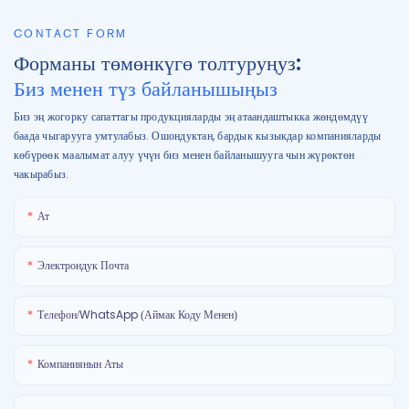
CONTACT FORM
Форманы төмөнкүгө толтуруңуз:
Биз менен түз байланышыңыз
Биз эң жогорку сапаттагы продукцияларды эң атаандаштыкка жөндөмдүү
баада чыгарууга умтулабыз. Ошондуктан, бардык кызыкдар компанияларды
көбүрөөк маалымат алуу үчүн биз менен байланышууга чын жүрөктөн
чакырабыз.
Ат
Электрондук Почта
Телефон/WhatsApp (аймак Коду Менен)
Компаниянын Аты