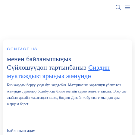
CONTACT US
менен байланышыңыз
Сүйлөшүүдөн тартынбаңыз
Сиздин
муктаждыктарыңыз жөнүндө
Биз жардам берүү үчүн бул жердебиз. Материал же коргошун убактысы
жөнүндө суроолор болобу, сиз бизге онлайн суроо жөнөтө аласыз. Эгер сиз
атайын дизайн жасагыңыз келсе, биздин Дизайн тобу сизге мындан ары
жардам берет.
Байланыш адам