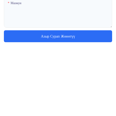
Мазмун
Азыр Сурап Жөнөтүү