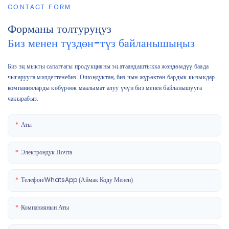
CONTACT FORM
Форманы толтуруңуз
Биз менен түздөн-түз байланышыңыз
Биз эң мыкты сапаттагы продукцияны эң атаандаштыкка жөндөмдүү баада
чыгарууга милдеттенебиз. Ошондуктан, биз чын жүрөктөн бардык кызыкдар
компанияларды көбүрөөк маалымат алуу үчүн биз менен байланышууга
чакырабыз.
Аты
Электрондук Почта
Телефон/WhatsApp (Аймак Коду Менен)
Компаниянын Аты