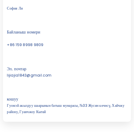
София Ли
Байланыш номери
+86 159 8998 9809
Эл. почтар
lijiajia1843@gmail.com
кошуу
Гуомэй акылдуу шаарынын батыш мунарасы, №33 Жусин көчөсү, Хайчжу
району, Гуанчжоу Кытай