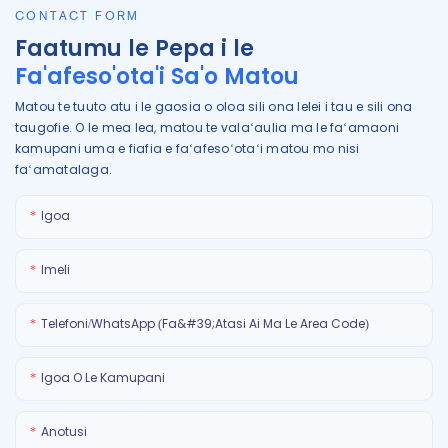
CONTACT FORM
Faatumu le Pepa i le
Fa'afeso'ota'i Sa'o Matou
Matou te tuuto atu i le gaosia o oloa sili ona lelei i tau e sili ona
taugofie. O le mea lea, matou te valaʻaulia ma le faʻamaoni
kamupani uma e fiafia e faʻafesoʻotaʻi matou mo nisi
faʻamatalaga.
Igoa
Imeli
Telefoni/WhatsApp (Fa&#39;atasi Ai Ma Le Area Code)
Igoa O Le Kamupani
Anotusi