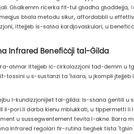
ijali. Għalkemm riċerka fit-tul għadha għaddejja,
t
eqjus bħala metodu sikur, affordabbli u effetti
zzjoni, ittejjeb is-saħħa kardjovaskulari, u benefiċċ
 Infrared Benefiċċji tal-Ġilda
fra-aħmar ittejjeb iċ-ċirkolazzjoni tad-demm u tg
it-tossini u s-sustanzi ta 'ħsara, u jkompli jtejjeb 
jbu l-kundizzjonijiet tal-ġilda: Is-sħana ġentili u 
il-pori li darba kienu mblukkati, u tippermetti li l
ament u sussegwentement tevita l-akne. Barra m
wna infrared regolari fir-rutina tiegħek tista 'tgħin