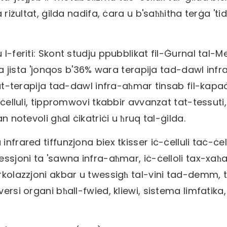
riżultat, ġilda nadifa, ċara u b'saħħitha terġa 'tiddi
 l-feriti: Skont studju ppubblikat fil-Ġurnal tal-M
ita jista 'jonqos b'36% wara terapija tad-dawl infr
 tat-terapija tad-dawl infra-aħmar tinsab fil-kapa
-ċelluli, tippromwovi tkabbir avvanzat tat-tessuti, 
n notevoli għal ċikatriċi u ħruq tal-ġilda.
nfrared tiffunzjona biex tkisser iċ-ċelluli taċ-ċell
sessjoni ta 'sawna infra-aħmar, iċ-ċelloli tax-xa
irkolazzjoni akbar u twessigħ tal-vini tad-demm, t
ersi organi bħall-fwied, kliewi, sistema limfatika,