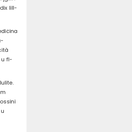
x lill-
ediċina
a-
ċità
u fl-
ulite.
ħam
ossini
 u