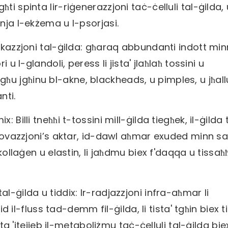
i spinta lir-riġenerazzjoni taċ-ċelluli tal-ġilda, 
nja l-ekżema u l-psorjasi.
fikazzjoni tal-ġilda: għaraq abbundanti indott mi
 u l-glandoli, peress li jista' jlaħlaħ tossini u
istgħu jgħinu bl-akne, blackheads, u pimples, u jħall
nti.
 Billi tneħħi t-tossini mill-ġilda tiegħek, il-ġilda
pprovazzjoni’s aktar, id-dawl aħmar exuded minn s
kollaġen u elastin, li jaħdmu biex f'daqqa u tissaħħ
l-ġilda u tiddix: Ir-radjazzjoni infra-aħmar li
id il-fluss tad-demm fil-ġilda, li tista' tgħin biex ti
sta 'jtejjeb il-metaboliżmu taċ-ċelluli tal-ġilda bie