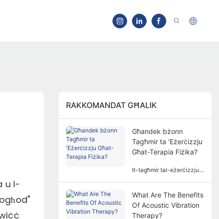
RAKKOMANDAT GĦALIK
Għandek bżonn
Tagħmir ta 'Eżerċizzju
Għat-Terapia Fiżika?
It-tagħmir tal-eżerċizzju
mhux dejjem ikun meħtieġ
 u l-
għat-terapija fiżika. Il-
What Are The Benefits
ħtieġa għal tagħmir ta
bogħod"
Of Acoustic Vibration
'eżerċizzju għat-terapija
-wiċċ
fiżika tinvolvi fatturi u
Therapy?