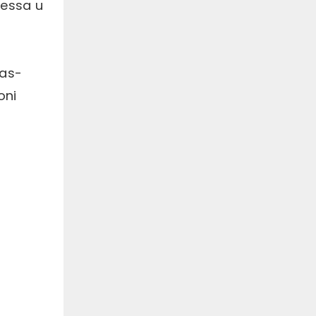
lessa u
t
mas-
oni