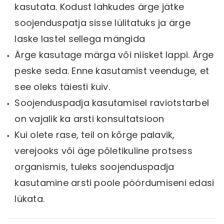
kasutata. Kodust lahkudes ärge jätke
soojenduspatja sisse lülitatuks ja ärge
laske lastel sellega mängida
Ärge kasutage märga või niisket lappi. Ärge
peske seda. Enne kasutamist veenduge, et
see oleks täiesti kuiv.
Soojenduspadja kasutamisel raviotstarbel
on vajalik ka arsti konsultatsioon
Kui olete rase, teil on kõrge palavik,
verejooks või äge põletikuline protsess
organismis, tuleks soojenduspadja
kasutamine arsti poole pöördumiseni edasi
lükata.