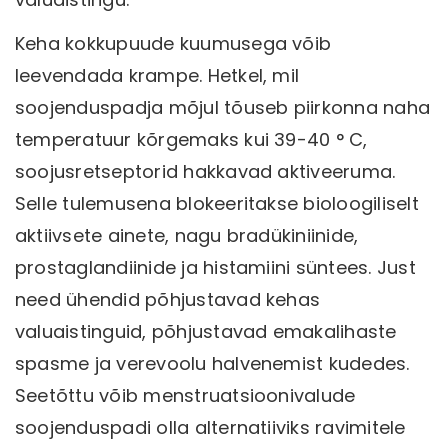
Keha kokkupuude kuumusega võib
leevendada krampe. Hetkel, mil
soojenduspadja mõjul tõuseb piirkonna naha
temperatuur kõrgemaks kui 39-40 ° C,
soojusretseptorid hakkavad aktiveeruma.
Selle tulemusena blokeeritakse bioloogiliselt
aktiivsete ainete, nagu bradükiniinide,
prostaglandiinide ja histamiini süntees. Just
need ühendid põhjustavad kehas
valuaistinguid, põhjustavad emakalihaste
spasme ja verevoolu halvenemist kudedes.
Seetõttu võib menstruatsioonivalude
soojenduspadi olla alternatiiviks ravimitele