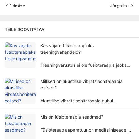
Eelmine
Järgmine
TEILE SOOVITATAV
Kas vajate füsioteraapiaks
treeningvahendeid?
Treeningvarustus ei ole füsioteraapia jaoks
alati vajalik. Vajadus füsioteraapia
treeningseadmete järele hõlmab mitmeid
Millised on akustilise vibratsiooniteraapia
tegureid ja mõõtmeid.
eelised?
Akustilise vibratsiooniteraapia puhul
kasutatakse inimkeha mitteinvasiivseks raviks
spetsiifilisi helilainete sagedusi ja amplituute
Mis on füsioteraapia seadmed?
ning seda kasutatakse laialdaselt erinevates
taastusravi valdkondades.
Füsioteraapiaaparatuur on meditsiiniseade,
mis teostab ravi füüsilistel põhimõtetel. See