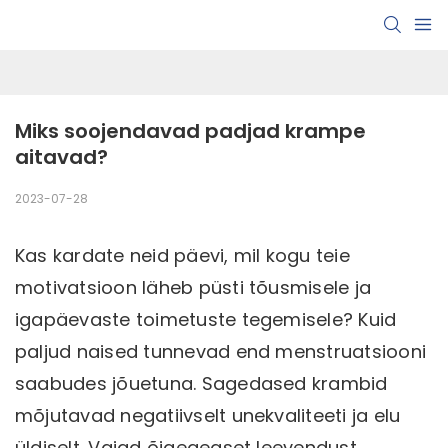
Miks soojendavad padjad krampe 
aitavad?
2023-07-28
Kas kardate neid päevi, mil kogu teie
motivatsioon läheb püsti tõusmisele ja
igapäevaste toimetuste tegemisele? Kuid
paljud naised tunnevad end menstruatsiooni
saabudes jõuetuna. Sagedased krambid
mõjutavad negatiivselt unekvaliteeti ja elu
üldiselt. Vajad õigeaegset leevendust.