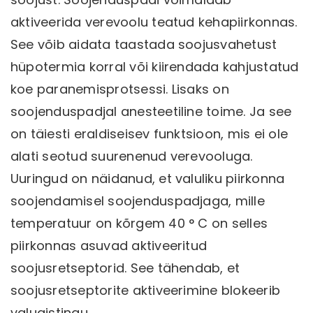
aktiveerida verevoolu teatud kehapiirkonnas.
See võib aidata taastada soojusvahetust
hüpotermia korral või kiirendada kahjustatud
koe paranemisprotsessi. Lisaks on
soojenduspadjal anesteetiline toime. Ja see
on täiesti eraldiseisev funktsioon, mis ei ole
alati seotud suurenenud verevooluga.
Uuringud on näidanud, et valuliku piirkonna
soojendamisel soojenduspadjaga, mille
temperatuur on kõrgem 40 ° C on selles
piirkonnas asuvad aktiveeritud
soojusretseptorid. See tähendab, et
soojusretseptorite aktiveerimine blokeerib
valuaistingu.