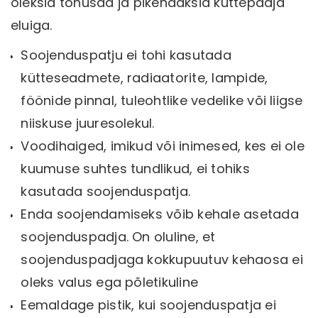
oleksid tõhusad ja pikendaksid küttepadja
eluiga.
Soojenduspatju ei tohi kasutada
kütteseadmete, radiaatorite, lampide,
föönide pinnal, tuleohtlike vedelike või liigse
niiskuse juuresolekul.
Voodihaiged, imikud või inimesed, kes ei ole
kuumuse suhtes tundlikud, ei tohiks
kasutada soojenduspatja.
Enda soojendamiseks võib kehale asetada
soojenduspadja. On oluline, et
soojenduspadjaga kokkupuutuv kehaosa ei
oleks valus ega põletikuline
Eemaldage pistik, kui soojenduspatja ei