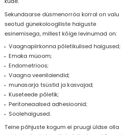
kude.
Sekundaarse düsmenorröa korral on valu
seotud günekoloogiliste haiguste
esinemisega, millest kõige levinumad on:
Vaagnapiirkonna põletikulised haigused;
Emaka müoom;
Endometrioos;
Vaagna veenilaiendid;
munasarja tsüstid ja kasvajad;
Kuseteede põletik;
Peritoneaalsed adhesioonid;
Soolehaigused.
Teine põhjuste kogum ei pruugi üldse olla