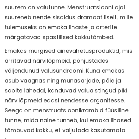
suurem on valutunne. Menstruatsiooni ajal
suureneb nende sisaldus dramaatiliselt, mille
tulemuseks on emaka lihaste ja arterite
märgatavad spastilised kokkutõmbed.
Emakas mürgised ainevahetusproduktid, mis
ärritavad närvilõpmeid, põhjustades
väljendunud valusündroomi. Kuna emakas
asub vaagnas ning munasarjade, põie ja
soolte lähedal, kanduvad valuaistingud piki
närvilõpmeid edasi nendesse organitesse.
Seega on menstruatsioonikrambid füüsiline
tunne, mida naine tunneb, kui emaka lihased
tõmbuvad kokku, et väljutada kasutamata