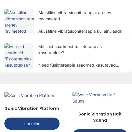
aitab patsientidel leevendada sümptomeid ja
taastada keha funktsioonid mitteinvasiivsel
Akustiline vibratsiooniteraapia: arenev
viisil.
ravimeetod
Akustiline vibratsiooniteraapia kui ainulaadne
ja paljutõotav ravimeetod tõmbab tasapisi
inimeste tähelepanu.
Milliseid seadmeid füsioteraapias
kasutatakse?
Need füsioteraapia seadmed kasutavad
selliseid füüsilisi tegureid nagu elekter, valgus,
soojus, magnetism jne. ravida patsiente
teaduslike meetodite abil, et saavutada valu
leevendamise, paranemise soodustamise ja
funktsioonide taastamise eesmärk.
Sonic Vibration Platform
Sonic Vibration Half
Sauna
Uurimine