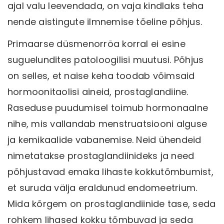
ajal valu leevendada, on vaja kindlaks teha
nende aistingute ilmnemise tõeline põhjus.
Primaarse düsmenorröa korral ei esine
suguelundites patoloogilisi muutusi. Põhjus
on selles, et naise keha toodab võimsaid
hormoonitaolisi aineid, prostaglandiine.
Raseduse puudumisel toimub hormonaalne
nihe, mis vallandab menstruatsiooni alguse
ja kemikaalide vabanemise. Neid ühendeid
nimetatakse prostaglandiinideks ja need
põhjustavad emaka lihaste kokkutõmbumist,
et suruda välja eraldunud endomeetrium.
Mida kõrgem on prostaglandiinide tase, seda
rohkem lihased kokku tõmbuvad ja seda