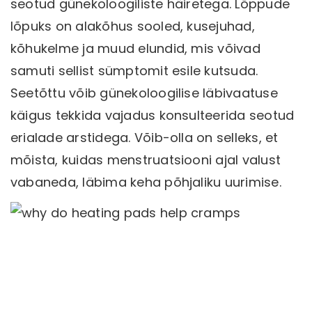
seotud günekoloogiliste häiretega. Lõppude
lõpuks on alakõhus sooled, kusejuhad,
kõhukelme ja muud elundid, mis võivad
samuti sellist sümptomit esile kutsuda.
Seetõttu võib günekoloogilise läbivaatuse
käigus tekkida vajadus konsulteerida seotud
erialade arstidega. Võib-olla on selleks, et
mõista, kuidas menstruatsiooni ajal valust
vabaneda, läbima keha põhjaliku uurimise.