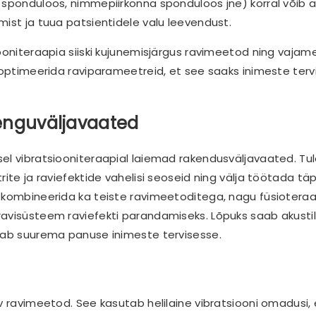
 spondüloos, nimmepiirkonna spondüloos jne) korral võib ak
mist ja tuua patsientidele valu leevendust.
ooniteraapia siiski kujunemisjärgus ravimeetod ning vajam
 optimeerida raviparameetreid, et see saaks inimeste terv
renguväljavaated
el vibratsiooniteraapial laiemad rakendusväljavaated. Tul
rite ja raviefektide vahelisi seoseid ning välja töötada t
 kombineerida ka teiste ravimeetoditega, nagu füsioteraa
avisüsteem raviefekti parandamiseks. Lõpuks saab akustil
nnab suurema panuse inimeste tervisesse.
v ravimeetod. See kasutab helilaine vibratsiooni omadusi,