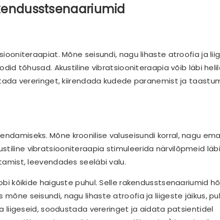
rakendusstsenaariumid
siooniteraapiat. Mõne seisundi, nagu lihaste atroofia ja lii
odid tõhusad. Akustiline vibratsiooniteraapia võib läbi heli
dustada vereringet, kiirendada kudede paranemist ja taastum
vendamiseks. Mõne kroonilise valuseisundi korral, nagu em
tiline vibratsiooniteraapia stimuleerida närvilõpmeid läb
stamist, leevendades seeläbi valu.
 sobi kõikide haiguste puhul. Selle rakendusstsenaariumid 
 mõne seisundi, nagu lihaste atroofia ja liigeste jäikus, pu
ja liigeseid, soodustada vereringet ja aidata patsientidel