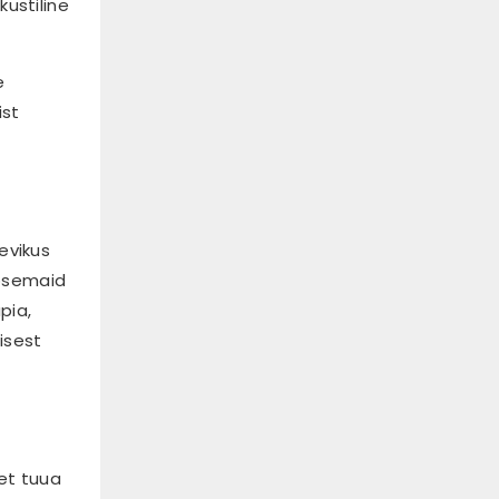
ustiline
e
ist
evikus
äpsemaid
pia,
isest
 et tuua