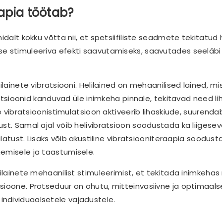
aapia töötab?
dalt kokku võtta nii, et spetsiifiliste seadmete tekitatud h
se stimuleeriva efekti saavutamiseks, saavutades seeläbi
ilainete vibratsiooni. Helilained on mehaanilised lained, mi
bratsioonid kanduvad üle inimkeha pinnale, tekitavad need li
ee vibratsioonistimulatsioon aktiveerib lihaskiude, suurenda
st. Samal ajal võib helivibratsioon soodustada ka liigesev
ulatust. Lisaks võib akustiline vibratsiooniteraapia soodus
nemisele ja taastumisele.
ilainete mehaanilist stimuleerimist, et tekitada inimkehas 
sioone. Protseduur on ohutu, mitteinvasiivne ja optimaal
ndividuaalsetele vajadustele.