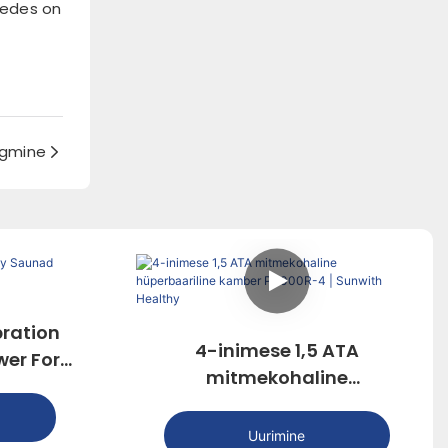
nedes on
rgmine
ration
4-inimese 1,5 ATA
er For
mitmekohaline
hüperbaariline kamber
P3000R-4 | Sunwith Healthy
Uurimine