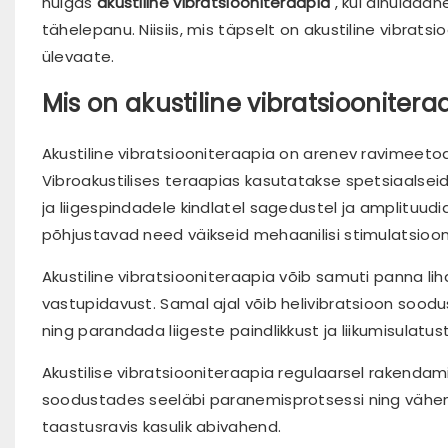
hulgas
akustiline vibratsiooniteraapia
, kui ainulaad
tähelepanu. Niisiis, mis täpselt on akustiline vibrats
ülevaate.
Mis on akustiline vibratsioonitera
Akustiline vibratsiooniteraapia on arenev ravimeetod
Vibroakustilises teraapias kasutatakse spetsiaalsei
ja liigespindadele kindlatel sagedustel ja amplituudid
põhjustavad need väikseid mehaanilisi stimulatsioone
Akustiline vibratsiooniteraapia võib samuti panna l
vastupidavust. Samal ajal võib helivibratsioon sood
ning parandada liigeste paindlikkust ja liikumisulatust
Akustilise vibratsiooniteraapia regulaarsel rakendami
soodustades seeläbi paranemisprotsessi ning vähenda
taastusravis kasulik abivahend.