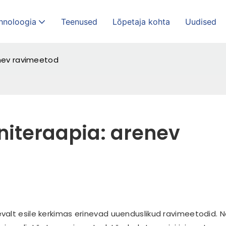
hnoloogia
Teenused
Lõpetaja kohta
Uudised
enev ravimeetod
niteraapia: arenev 
valt esile kerkimas erinevad uuenduslikud ravimeetodid. 