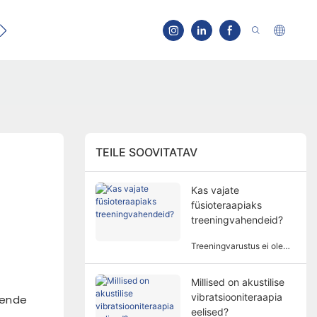
Kontaktid
TEILE SOOVITATAV
Kas vajate
füsioteraapiaks
treeningvahendeid?
Treeningvarustus ei ole
füsioteraapia jaoks alati
vajalik. Vajadus
Millised on akustilise
füsioteraapia
vibratsiooniteraapia
treeningseadmete järele
Nende
hõlmab mitmeid tegureid
eelised?