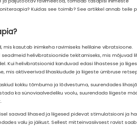
ne ja paljutõotav ravimeetod, tõmbab tasapisi inimeste
iooniteraapia? Kuidas see toimib? See artikkel annab teile p
apia?
, mis kasutab inimkeha ravimiseks helilaine vibratsioone.
d seadmeid helivibratsioonide tekitamiseks, mis mõjuvad l
el. Kui helivibratsioonid kanduvad edasi lihastesse ja liige
, mis aktiveerivad lihaskiudude ja liigeste ümbruse retsep
ihaskiud kokku tõmbuma ja lõdvestuma, suurendades lihasj
ustada ka sünoviaalvedeliku voolu, suurendada liigeste mä
.
sel saavad lihased ja liigesed pidevat stimulatsiooni ja har
des valu ja jäikust. Sellest mitteinvasiivsest ravist saab