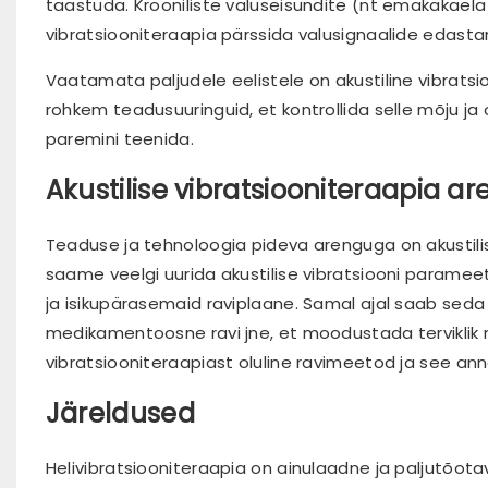
taastuda. Krooniliste valuseisundite (nt emakakaela
vibratsiooniteraapia pärssida valusignaalide edasta
Vaatamata paljudele eelistele on akustiline vibratsi
rohkem teadusuuringuid, et kontrollida selle mõju ja
paremini teenida.
Akustilise vibratsiooniteraapia a
Teaduse ja tehnoloogia pideva arenguga on akustilis
saame veelgi uurida akustilise vibratsiooni parameet
ja isikupärasemaid raviplaane. Samal ajal saab seda
medikamentoosne ravi jne, et moodustada terviklik r
vibratsiooniteraapiast oluline ravimeetod ja see a
Järeldused
Helivibratsiooniteraapia on ainulaadne ja paljutõota