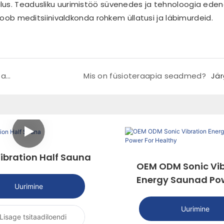
lus. Teadusliku uurimistöö süvenedes ja tehnoloogia ede
 toob meditsiinivaldkonda rohkem üllatusi ja läbimurdeid.
Milliseid seadmeid füsioteraapias kasutatakse?
Mis on füsioteraapia seadmed?
Jä
ibration Half Sauna
OEM ODM Sonic Vib
Energy Saunad Pow
Uurimine
Healthy
Uurimine
Lisage tsitaadiloendi