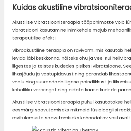
Kuidas akustiline vibratsiooniter
Akustilise vibratsiooniteraapia tööpõhimõtte võib lühi
vibratsiooni kasutamine inimkehale mõjub mehaanili
terapeutilise efekti.
Vibroakustiline teraapia on ravivorm, mis kasutab hel
levida läbi keskkonna, näiteks õhu ja vee. Kui helivi
liigestes ja teistes kudedes pisikesi vibratsioone. S
lihasjõudu ja vastupidavust ning parandab lihastoonu
voolu ning suurendada liigese paindlikkust ja liikumis
kohalikku vereringet ning aidata kaasa kudede para
Akustilise vibratsiooniteraapia puhul kasutatakse hel
eesmärgi saavutamiseks mitmeid füsioloogilisi reakt
ravitulemuste saavutamiseks kohandatav vastavalt i