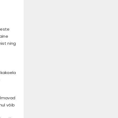
geste
laine
ist ning
akakaela
i
hõlmavad
hul võib