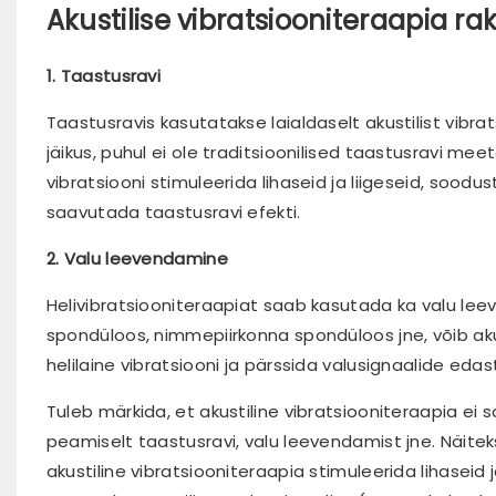
Akustilise vibratsiooniteraapia 
1. Taastusravi
Taastusravis kasutatakse laialdaselt akustilist vibrat
jäikus, puhul ei ole traditsioonilised taastusravi meet
vibratsiooni stimuleerida lihaseid ja liigeseid, soo
saavutada taastusravi efekti.
2. Valu leevendamine
Helivibratsiooniteraapiat saab kasutada ka valu lee
spondüloos, nimmepiirkonna spondüloos jne, võib akus
helilaine vibratsiooni ja pärssida valusignaalide eda
Tuleb märkida, et akustiline vibratsiooniteraapia ei
peamiselt taastusravi, valu leevendamist jne. Näiteks
akustiline vibratsiooniteraapia stimuleerida lihaseid 