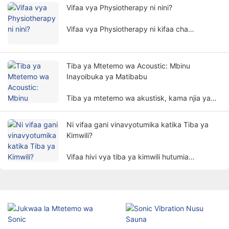
kutibu mwili wa binadamu kwa njia isiyo ya
Vifaa vya Physiotherapy ni nini?
uvamizi, na hutumiwa sana katika nyanja
mbalimbali za urekebishaji.
Vifaa vya Physiotherapy ni kifaa cha
matibabu ambacho hufanya matibabu
kulingana na kanuni za kimwili. Inasaidia
wagonjwa kupunguza dalili na kurejesha kazi
Tiba ya Mtetemo wa Acoustic: Mbinu
za mwili kwa njia isiyo ya uvamizi.
Inayoibuka ya Matibabu
Tiba ya mtetemo wa akustisk, kama njia ya
kipekee na ya kuahidi ya matibabu, inavutia
umakini wa watu polepole.
Ni vifaa gani vinavyotumika katika Tiba ya
Kimwili?
Vifaa hivi vya tiba ya kimwili hutumia
vipengele vya kimwili kama vile umeme,
mwanga, joto, sumaku, nk. kutibu wagonjwa
kupitia mbinu za kisayansi ili kufikia
madhumuni ya kupunguza maumivu, kukuza
uponyaji, na kurejesha kazi.