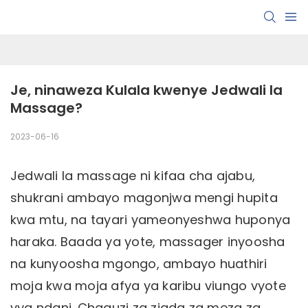
Je, ninaweza Kulala kwenye Jedwali la 
Massage?
2023-06-16
Jedwali la massage ni kifaa cha ajabu,
shukrani ambayo magonjwa mengi hupita
kwa mtu, na tayari yameonyeshwa huponya
haraka. Baada ya yote, massager inyoosha
na kunyoosha mgongo, ambayo huathiri
moja kwa moja afya ya karibu viungo vyote
vya ndani. Chaguzi za ziada za meza za