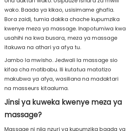
ona daktari wako. Usipuuze ishara za mwili
wako. Baada ya kikao, usisimame ghafla.
Bora zaidi, tumia dakika chache kupumzika
kwenye meza ya massage. Inapotumiwa kwa
usahihi na kwa busara, meza ya massage
itakuwa na athari ya afya tu.
Jambo la mwisho. Jedwali la massage sio
kifaa cha matibabu. Ili kutatua matatizo
makubwa ya afya, wasiliana na madaktari
na masseurs kitaaluma.
Jinsi ya kuweka kwenye meza ya
massage?
Massage ni njia nzuri ya kupumzika baada ya