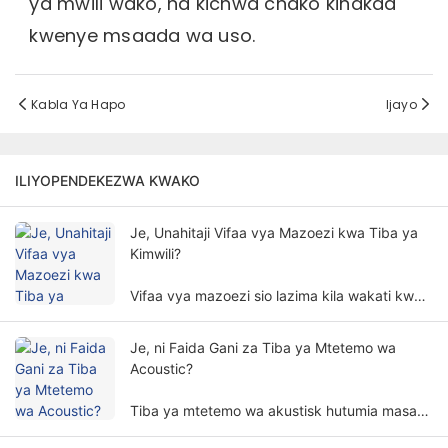
ya mwili wako, na kichwa chako kinakaa
kwenye msaada wa uso.
Kabla Ya Hapo
Ijayo
ILIYOPENDEKEZWA KWAKO
Je, Unahitaji Vifaa vya Mazoezi kwa Tiba ya
Kimwili?
Vifaa vya mazoezi sio lazima kila wakati kwa
matibabu ya mwili. Haja ya vifaa vya mazoezi
kwa tiba ya mwili inahusisha mambo mengi na
Je, ni Faida Gani za Tiba ya Mtetemo wa
vipimo.
Acoustic?
Tiba ya mtetemo wa akustisk hutumia masafa
mahususi ya mawimbi ya sauti na amplitudo