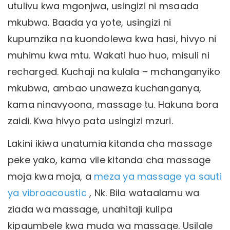
utulivu kwa mgonjwa, usingizi ni msaada
mkubwa. Baada ya yote, usingizi ni
kupumzika na kuondolewa kwa hasi, hivyo ni
muhimu kwa mtu. Wakati huo huo, misuli ni
recharged. Kuchaji na kulala – mchanganyiko
mkubwa, ambao unaweza kuchanganya,
kama ninavyoona, massage tu. Hakuna bora
zaidi. Kwa hivyo pata usingizi mzuri.
Lakini ikiwa unatumia kitanda cha massage
peke yako, kama vile kitanda cha massage
moja kwa moja, a
meza ya massage ya sauti
ya vibroacoustic
, Nk. Bila wataalamu wa
ziada wa massage, unahitaji kulipa
kipaumbele kwa muda wa massage. Usilale