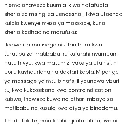
njema anaweza kuumia ikiwa hatafuata
sheria za msingi za uendeshaji. Ikiwa utaenda
kulala kwenye meza ya massage, kuna
sheria kadhaa na marufuku:
Jedwali la massage ni kifaa bora kwa
taratibu za matibabu na kufurahi nyumbani.
Hata hivyo, kwa matumizi yake ya ufanisi, ni
bora kushauriana na daktari kabla. Mipango
ya massage ya mtu binafsi iliyoundwa vizuri
tu, kwa kukosekana kwa contraindication
kubwa, inaweza kuwa na athari mbaya za
matibabu na kuzuia kwa afya ya binadamu.
Tendo lolote jema linahitaji utaratibu, iwe ni