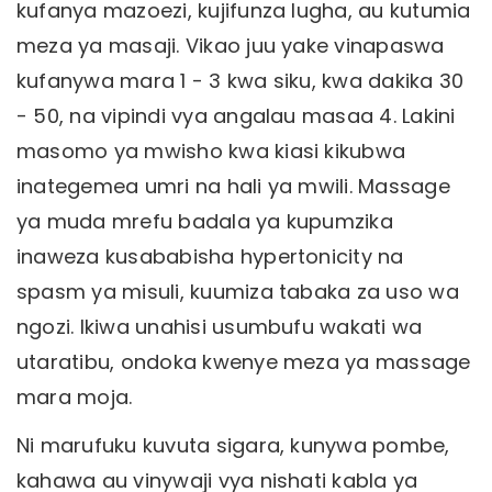
kufanya mazoezi, kujifunza lugha, au kutumia
meza ya masaji. Vikao juu yake vinapaswa
kufanywa mara 1 - 3 kwa siku, kwa dakika 30
- 50, na vipindi vya angalau masaa 4. Lakini
masomo ya mwisho kwa kiasi kikubwa
inategemea umri na hali ya mwili. Massage
ya muda mrefu badala ya kupumzika
inaweza kusababisha hypertonicity na
spasm ya misuli, kuumiza tabaka za uso wa
ngozi. Ikiwa unahisi usumbufu wakati wa
utaratibu, ondoka kwenye meza ya massage
mara moja.
Ni marufuku kuvuta sigara, kunywa pombe,
kahawa au vinywaji vya nishati kabla ya