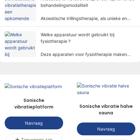
lichaamsfuncties op een niet-invasieve manier
behandelingsmodaliteit
te herstellen.
Akoestische trillingstherapie, als unieke en
veelbelovende behandelmethode, trekt
langzamerhand de aandacht van mensen.
Welke apparatuur wordt gebruikt bij
fysiotherapie？
Deze apparaten voor fysiotherapie maken
gebruik van fysieke factoren zoals
elektriciteit, licht, hitte, magnetisme, enz. om
patiënten te behandelen met
wetenschappelijke methoden om het doel van
het verlichten van pijn, het bevorderen van
genezing en het herstellen van functies te
Sonische
bereiken.
Sonische vibratie halve
vibratieplatform
sauna
Navraag
Navraag
Toevoegen aan