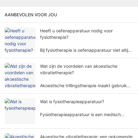
AANBEVOLEN VOOR JOU
Heeft u oefenapparatuur nodig voor
fysiotherapie?
Bij fysiotherapie is oefenapparatuur niet altijd
nodig. De behoefte aan oefenapparatuur voor
fysiotherapie omvat meerdere factoren en
Wat zijn de voordelen van akoestische
dimensies.
vibratietherapie?
Akoestische trillingstherapie maakt gebruik
van specifieke geluidsgolffrequenties en
amplitudes om het menselijk lichaam op een
Wat is fysiotherapieapparatuur?
niet-invasieve manier te behandelen en wordt
veel gebruikt in verschillende
Fysiotherapieapparatuur is een medisch
revalidatiegebieden.
apparaat dat een behandeling uitvoert op
basis van fysieke principes. Het helpt
patiënten de symptomen te verlichten en de
Akoestische vibratietherapie: een opkomende